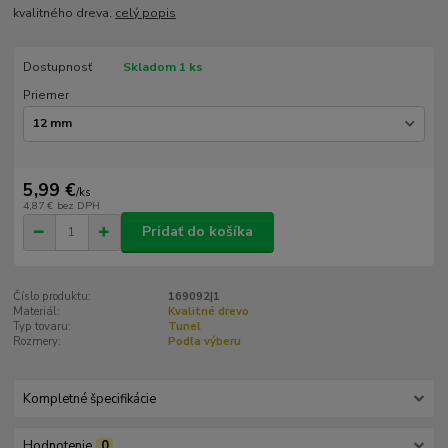
kvalitného dreva.
celý popis
Dostupnosť
Skladom 1 ks
Priemer
5,99 €
/
ks
4,87 €
bez DPH
Pridať do košíka
Číslo produktu:
169092|1
Materiál:
Kvalitné drevo
Typ tovaru:
Tunel
Rozmery:
Podľa výberu
Kompletné špecifikácie
Hodnotenie
0