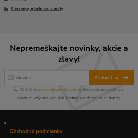
Piercingy, náušnice, tunely
Nepremeškajte novinky, akcie a
zľavy!
Prihlásiť sa
Súhlasím so
spracovaním osobných údajov
za účelom zasielania newslettera.
Môžete sa kedykoľvek odhlásiť. Novinky zasielame raz za štvrťrok.
•
Obchodné podmienky