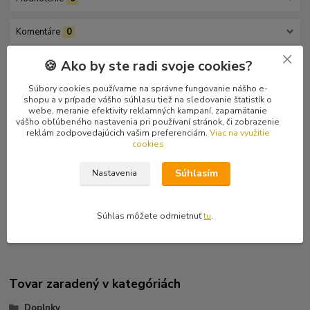
Komentáre
0
🍪 Ako by ste radi svoje cookies?
Kompletné špecifikácie
Súbory cookies používame na správne fungovanie nášho e-
Drevený umelecký tunel ako ozdoba do ucha bez závitu vyrobený
shopu a v prípade vášho súhlasu tiež na sledovanie štatistík o
webe, meranie efektivity reklamných kampaní, zapamätanie
z kvalitného dreva. Výber z dvoch veľkostí:
vášho obľúbeného nastavenia pri používaní stránok, či zobrazenie
reklám zodpovedajúcich vašim preferenciám.
Viac na využitie
1, Priemer na ucho je 12 mm, priemer okrasnej diery 9 mm, šírka
cookies
tunela 14 mm. Tunel je bez závitu. Posledný kus.
Súhlasím
Nastavenia
2, Priemer na ucho je 15 mm, priemer okrasnej diery 12 mm, šírka
tunela 17 mm. Tunel je bez závitu. Posledné dva kusy.
Súhlas môžete odmietnuť
tu
.
Tovar zaradený v kategóriách
Doplnky