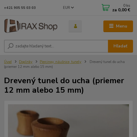
0
ks
EUR
+421 905 55 03 03
za
0,00 €
Menu
Hľadať
Úvod
Doplnky
Piercingy, náušnice, tunely
Drevený tunel do ucha
(priemer 12 mm alebo 15 mm)
Drevený tunel do ucha (priemer
12 mm alebo 15 mm)