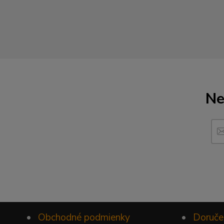
Ne
•
Obchodné podmienky
•
Doruče