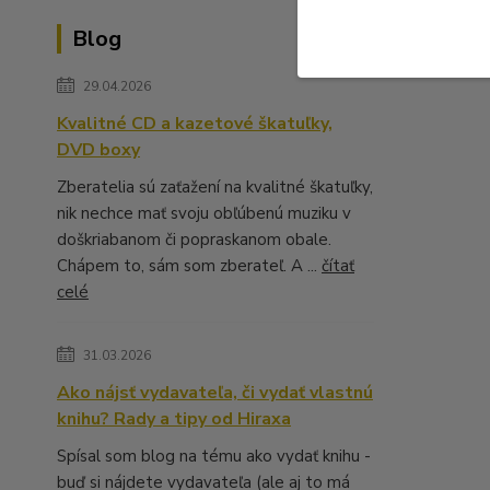
Blog
29.04.2026
Kvalitné CD a kazetové škatuľky,
DVD boxy
Zberatelia sú zaťažení na kvalitné škatuľky,
nik nechce mať svoju obľúbenú muziku v
doškriabanom či popraskanom obale.
Chápem to, sám som zberateľ. A ...
čítať
celé
31.03.2026
Ako nájsť vydavateľa, či vydať vlastnú
knihu? Rady a tipy od Hiraxa
Spísal som blog na tému ako vydať knihu -
buď si nájdete vydavateľa (ale aj to má