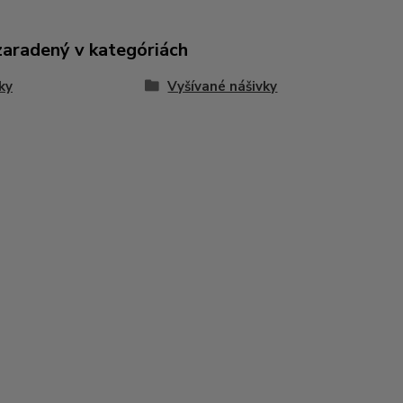
zaradený v kategóriách
ky
Vyšívané nášivky