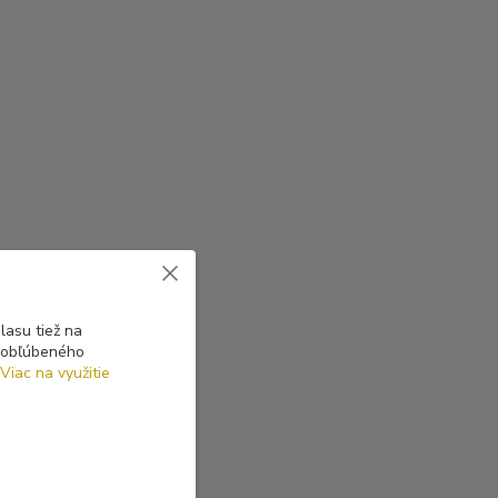
asu tiež na
o obľúbeného
Viac na využitie