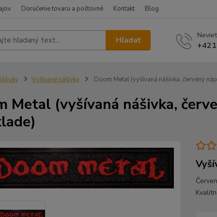
ajov
Doručenie tovaru a poštovné
Kontakt
Blog
Neviet
Hľadať
+421
ášivky
Vyšívané nášivky
Doom Metal (vyšívaná nášivka, červený náp
 Metal (vyšívaná nášivka, červe
lade)
Vyší
Červen
Kvalit