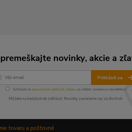
premeškajte novinky, akcie a zľa
Prihlásiť sa
Súhlasím so
spracovaním osobných údajov
za účelom zasielania newslettera.
Môžete sa kedykoľvek odhlásiť. Novinky zasielame raz za štvrťrok.
nie tovaru a poštovné