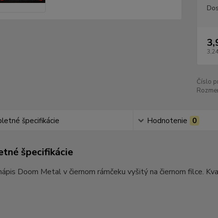
Dos
3,
3,24
Číslo p
Rozmer
etné špecifikácie
Hodnotenie
0
tné špecifikácie
ápis Doom Metal v čiernom rámčeku vyšitý na čiernom filce. Kva