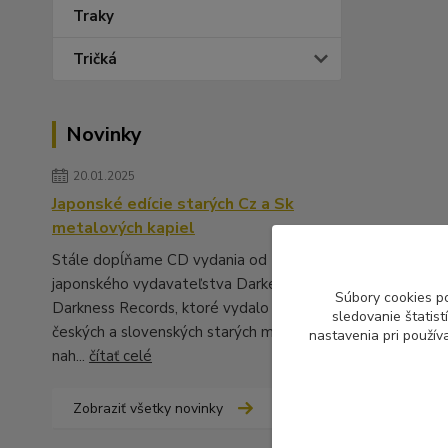
Traky
Tričká
Novinky
20.01.2025
Japonské edície starých Cz a Sk
metalových kapiel
Stále dopĺňame CD vydania od
japonského vydavateľstva Darker Than
Súbory cookies p
Darkness Records, ktoré vydalo množstvo
sledovanie štatis
českých a slovenských starých metalových
nastavenia pri použív
nah...
čítať celé
Zobraziť všetky novinky