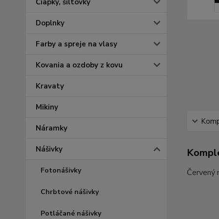
Čiapky, šiltovky
Doplnky
Farby a spreje na vlasy
Kovania a ozdoby z kovu
Kravaty
Mikiny
Kompl
Náramky
Nášivky
Komple
Fotonášivky
Červený n
Chrbtové nášivky
Potláčané nášivky