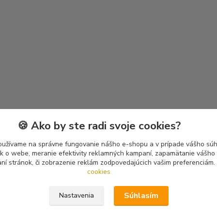
🍪 Ako by ste radi svoje cookies?
oužívame na správne fungovanie nášho e-shopu a v prípade vášho súhl
tík o webe, meranie efektivity reklamných kampaní, zapamätanie vášh
aní stránok, či zobrazenie reklám zodpovedajúcich vašim preferenciám.
cookies
Súhlasím
Nastavenia