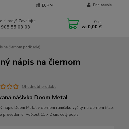
Prihlásenie
EUR
e si rady? Zavolajte.
0
ks
za
0,00 €
 905 55 03 03
is na čiernom podklade)
ný nápis na čiernom
Ohodnotiť produkt
vaná nášivka Doom Metal
ý nápis Doom Metal v čiernom rámčeku vyšitý na čiernom filce.
né prevedenie. Veľkosť 11 x 2 cm.
celý popis