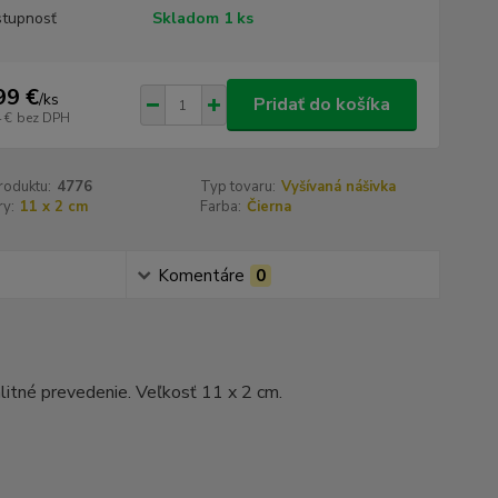
tupnosť
Skladom 1 ks
99 €
/
ks
Pridať do košíka
 €
bez DPH
roduktu:
4776
Typ tovaru:
Vyšívaná nášivka
y:
11 x 2 cm
Farba:
Čierna
Komentáre
0
litné prevedenie. Veľkosť 11 x 2 cm.