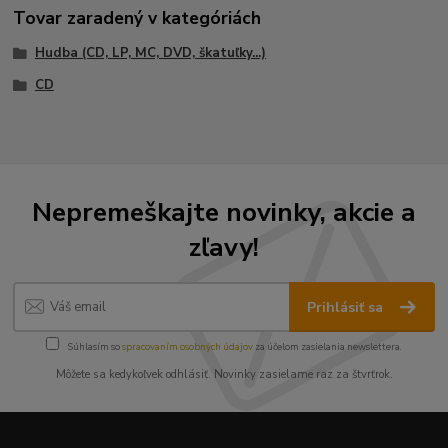
Tovar zaradený v kategóriách
Hudba (CD, LP, MC, DVD, škatuľky...)
CD
Nepremeškajte novinky, akcie a
zľavy!
Prihlásiť sa
Súhlasím so
spracovaním osobných údajov
za účelom zasielania newslettera.
Môžete sa kedykoľvek odhlásiť. Novinky zasielame raz za štvrťrok.