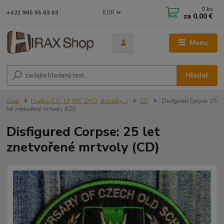
0
ks
EUR
+421 905 55 03 03
za
0,00 €
Menu
Hľadať
Úvod
Hudba (CD, LP, MC, DVD, škatuľky...)
CD
Disfigured Corpse: 25
let znetvořené mrtvoly (CD)
Disfigured Corpse: 25 let
znetvořené mrtvoly (CD)