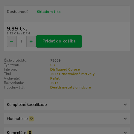
Dostupnosť
Skladom 1 ks
9,99 €
/
ks
8,12 €
bez DPH
Pridať do košíka
Číslo produktu:
78069
Typ tovaru:
CD
Interprét:
Disfigured Corpse
Titul:
25 let znetvořené mrtvoly
Vydavateľ:
Pařát
Rok vydania:
2016
Hudobný štýl:
Death metal / grindcore
Kompletné špecifikácie
Hodnotenie
0
Komentáre
0