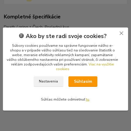
Kompletné špecifikácie
Death / gring z Čiech. Posledný kus.
🍪 Ako by ste radi svoje cookies?
Tracklist
I Feel Dislike 1:13
Súbory cookies používame na správne fungovanie nášho e-
shopu a v prípade vášho súhlasu tiež na sledovanie štatistík o
Kladivo Na Čarodejnice 4:42
webe, meranie efektivity reklamných kampaní, zapamätanie
Straight To Hell 2:32
vášho obľúbeného nastavenia pri používaní stránok, či zobrazenie
Orthodox 3:02
reklám zodpovedajúcich vašim preferenciám.
Viac na využitie
cookies
Protest 3:32
Regressive Metamorphoses In The Parenchyma 1:10
Súhlasím
Nastavenia
Děda 2:16
Breakthrough Situation 3:24
Nice To Eat You 3:43
Súhlas môžete odmietnuť
tu
.
Hřbitov 3:48
Dům Na Demolici 2:14