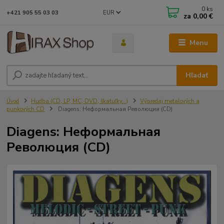
0
ks
EUR
+421 905 55 03 03
za
0,00 €
Menu
Hľadať
Úvod
Hudba (CD, LP, MC, DVD, škatuľky...)
Výpredaj metalových a
punkových CD
Diagens: Неформальная Революция (CD)
Diagens: Неформальная
Революция (CD)