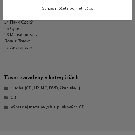
11 Далеко
Súhlas môžete odmietnuť
tu
.
12 Больница
13 NFS
14 Панк Сдох?
15 Сучка
16 Мануфактуры
Bonus Track:
17 Амстердам
Tovar zaradený v kategóriách
Hudba (CD, LP, MC, DVD, škatuľky...)
CD
Výpredaj metalových a punkových CD