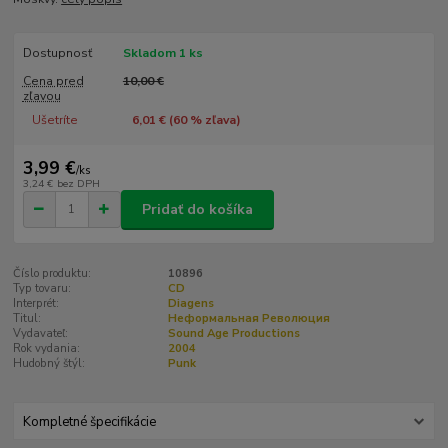
Dostupnosť
Skladom 1 ks
Cena pred
10,00 €
zľavou
Ušetríte
6,01 € (
60
% zľava)
3,99 €
/
ks
3,24 €
bez DPH
Pridať do košíka
Číslo produktu:
10896
Typ tovaru:
CD
Interprét:
Diagens
Titul:
Неформальная Революция
Vydavateľ:
Sound Age Productions
Rok vydania:
2004
Hudobný štýl:
Punk
Kompletné špecifikácie