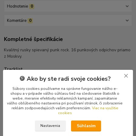
Hodnotenie
0
Komentáre
0
Kompletné špecifikácie
Kvalitný rusky spievaný punk rock. 16 punkových odpichov priamo
z Moskvy.
Tracklist
1 Интро
🍪 Ako by ste radi svoje cookies?
2 Мегаполис
3 Мы Умрём !
Súbory cookies používame na správne fungovanie nášho e-
shopu a v prípade vášho súhlasu tiež na sledovanie štatistík o
4 Проблемы
webe, meranie efektivity reklamných kampaní, zapamätanie
5 Дерьмо
vášho obľúbeného nastavenia pri používaní stránok, či zobrazenie
6 Вчерашний Кайф
reklám zodpovedajúcich vašim preferenciám.
Viac na využitie
cookies
7 Психоз
8 Эпидемия
Súhlasím
Nastavenia
9 Песня Про Дискотеку (Стёб)
10 Ты Один