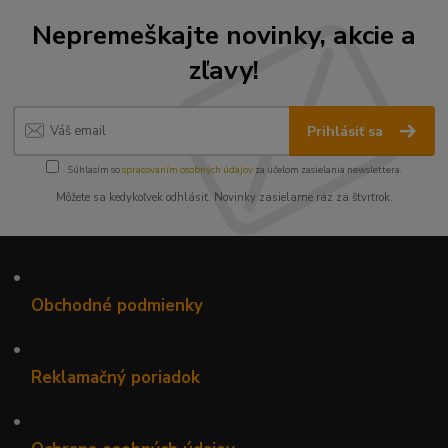
Nepremeškajte novinky, akcie a
zľavy!
Prihlásiť sa
Súhlasím so
spracovaním osobných údajov
za účelom zasielania newslettera.
Môžete sa kedykoľvek odhlásiť. Novinky zasielame raz za štvrťrok.
•
Obchodné podmienky
•
Reklamačný poriadok
•