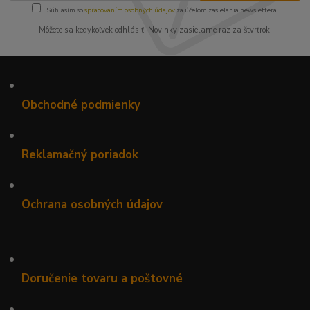
Súhlasím so
spracovaním osobných údajov
za účelom zasielania newslettera.
Môžete sa kedykoľvek odhlásiť. Novinky zasielame raz za štvrťrok.
•
Obchodné podmienky
•
Reklamačný poriadok
•
Ochrana osobných údajov
•
Doručenie tovaru a poštovné
•