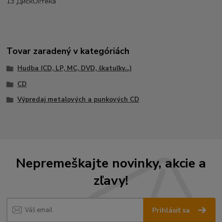
13 ДискOi!тека
Tovar zaradený v kategóriách
Hudba (CD, LP, MC, DVD, škatuľky...)
CD
Výpredaj metalových a punkových CD
Nepremeškajte novinky, akcie a
zľavy!
Prihlásiť sa