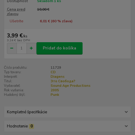
Dostupnosť
Skladom 1 ks
Cena pred
10,00 €
zľavou
Ušetríte
6,01 € (
60
% zľava)
3,99 €
/
ks
3,24 €
bez DPH
Pridať do košíka
Číslo produktu:
11729
Typ tovaru:
CD
Interprét:
Diagens
Titul:
Это Свобода?
Vydavateľ:
Sound Age Productions
Rok vydania:
2005
Hudobný štýl:
Punk
Kompletné špecifikácie
Hodnotenie
0