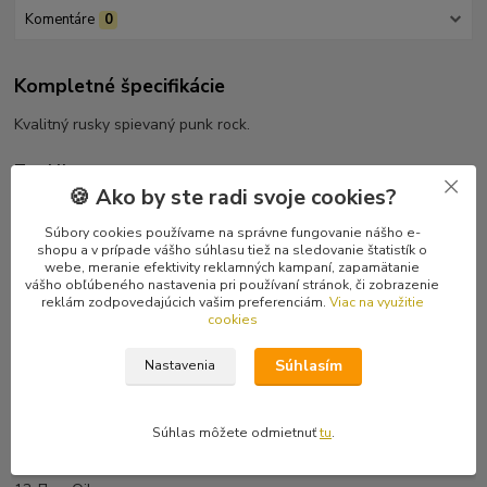
Komentáre
0
Kompletné špecifikácie
Kvalitný rusky spievaný punk rock.
Tracklist
1 Фортуна
🍪 Ako by ste radi svoje cookies?
2 Сопротивляйся
Súbory cookies používame na správne fungovanie nášho e-
3 Терроризм
shopu a v prípade vášho súhlasu tiež na sledovanie štatistík o
4 Где Правда И Где Ложь
webe, meranie efektivity reklamných kampaní, zapamätanie
5 За Свободу!
vášho obľúbeného nastavenia pri používaní stránok, či zobrazenie
reklám zodpovedajúcich vašim preferenciám.
Viac na využitie
6 Панк-Хулиганы
cookies
7 Для Чего?
8 Новый Хаос
Súhlasím
Nastavenia
9 Эвакуация
10 Хули Доебались?
11 Другие Имена
Súhlas môžete odmietnuť
tu
.
12 Proud To Be Punk
Bonus Track: