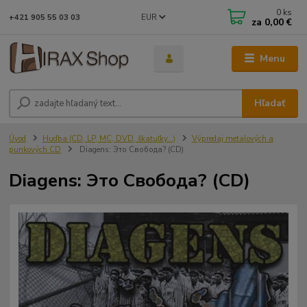
0
ks
EUR
+421 905 55 03 03
za
0,00 €
Menu
Hľadať
Úvod
Hudba (CD, LP, MC, DVD, škatuľky...)
Výpredaj metalových a
punkových CD
Diagens: Это Свобода? (CD)
Diagens: Это Свобода? (CD)