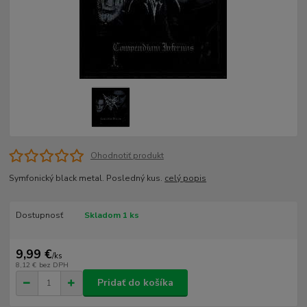
Ohodnotiť produkt
Symfonický black metal. Posledný kus.
celý popis
Dostupnosť
Skladom 1 ks
9,99 €
/
ks
8,12 €
bez DPH
Pridať do košíka