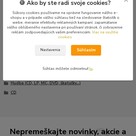
🍪 Ako by ste radi svoje cookies?
1 Dies Irae 2:30
2 Descendants Of Satan 8:51
Súbory cookies používame na správne fungovanie nášho e-
3 In Majorem Sathanas Gloriam 6:50
shopu a v prípade vášho súhlasu tiež na sledovanie štatistík o
4 Hominis Nocturna 6:21
webe, meranie efektivity reklamných kampaní, zapamätanie
vášho obľúbeného nastavenia pri používaní stránok, či zobrazenie
5 The Night Of Shooting Stars 7:10
reklám zodpovedajúcich vašim preferenciám.
Viac na využitie
6 In The Eye Of The Storm 7:39
cookies
7 Falne Krigere 4:04
Súhlasím
Nastavenia
Súhlas môžete odmietnuť
tu
.
Tovar zaradený v kategóriách
Hudba (CD, LP, MC, DVD, škatuľky...)
CD
Nepremeškajte novinky, akcie a