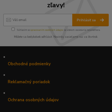
zľavy!
Prihlásiť sa
Súhlasím so
spracovaním osobných údajov
za účelom zasielania newslettera.
Môžete sa kedykoľvek odhlásiť. Novinky zasielame raz za štvrťrok.
•
Obchodné podmienky
•
Reklamačný poriadok
•
Ochrana osobných údajov