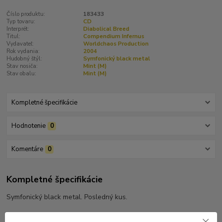
Číslo produktu:
183433
Typ tovaru:
CD
Interprét:
Diabolical Breed
Titul:
Compendium Infernus
Vydavateľ:
Worldchaos Production
Rok vydania:
2004
Hudobný štýl:
Symfonický black metal
Stav nosiča:
Mint (M)
Stav obalu:
Mint (M)
Kompletné špecifikácie
Hodnotenie
0
Komentáre
0
Kompletné špecifikácie
Symfonický black metal. Posledný kus.
Tracklist