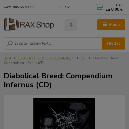
0
ks
EUR
+421 905 55 03 03
za
0,00 €
Menu
Hľadať
Úvod
Hudba (CD, LP, MC, DVD, škatuľky...)
CD
Diabolical Breed:
Compendium Infernus (CD)
Diabolical Breed: Compendium
Infernus (CD)