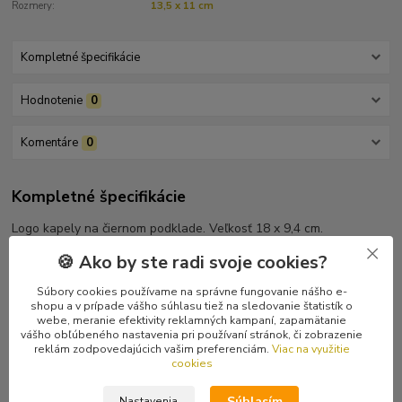
Rozmery:
13,5 x 11 cm
Kompletné špecifikácie
Hodnotenie
0
Komentáre
0
Kompletné špecifikácie
Logo kapely na čiernom podklade. Veľkosť 18 x 9,4 cm.
🍪 Ako by ste radi svoje cookies?
Súbory cookies používame na správne fungovanie nášho e-
shopu a v prípade vášho súhlasu tiež na sledovanie štatistík o
Tovar zaradený v kategóriách
webe, meranie efektivity reklamných kampaní, zapamätanie
vášho obľúbeného nastavenia pri používaní stránok, či zobrazenie
reklám zodpovedajúcich vašim preferenciám.
Viac na využitie
Nášivky
cookies
Potláčané nášivky
Súhlasím
Nastavenia