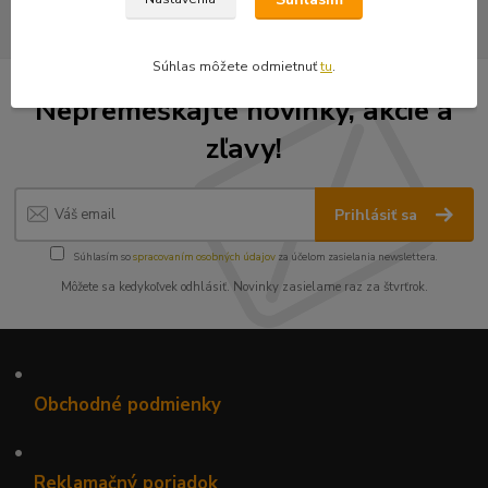
Súhlas môžete odmietnuť
tu
.
Nepremeškajte novinky, akcie a
zľavy!
Prihlásiť sa
Súhlasím so
spracovaním osobných údajov
za účelom zasielania newslettera.
Môžete sa kedykoľvek odhlásiť. Novinky zasielame raz za štvrťrok.
•
Obchodné podmienky
•
Reklamačný poriadok