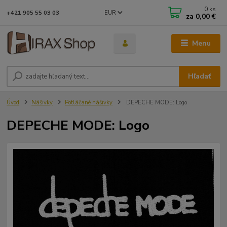
0
ks
EUR
+421 905 55 03 03
za
0,00 €
Menu
Hľadať
Úvod
Nášivky
Potláčané nášivky
DEPECHE MODE: Logo
DEPECHE MODE: Logo