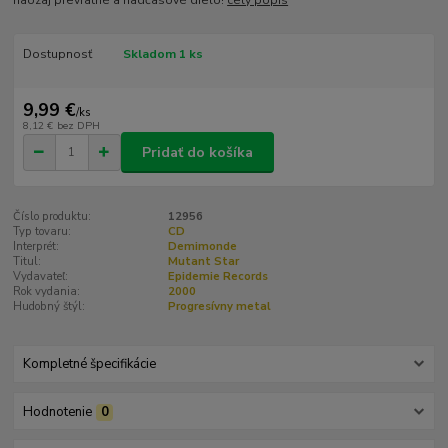
Dostupnosť
Skladom 1 ks
9,99 €
/
ks
8,12 €
bez DPH
Pridať do košíka
Číslo produktu:
12956
Typ tovaru:
CD
Interprét:
Demimonde
Titul:
Mutant Star
Vydavateľ:
Epidemie Records
Rok vydania:
2000
Hudobný štýl:
Progresívny metal
Kompletné špecifikácie
Hodnotenie
0