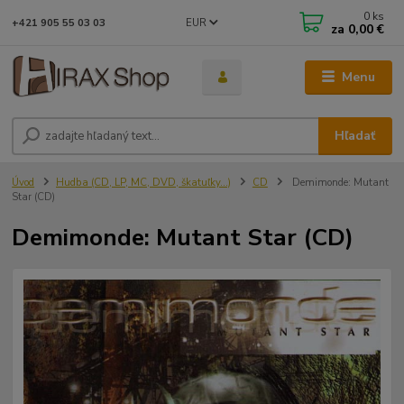
0
ks
EUR
+421 905 55 03 03
za
0,00 €
Menu
Hľadať
Úvod
Hudba (CD, LP, MC, DVD, škatuľky...)
CD
Demimonde: Mutant
Star (CD)
Demimonde: Mutant Star (CD)