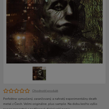
Ohodnotiť produkt
Perfektne vymyslený, zaranžovaný, a nahratý experimentálny death
metal z Čiech. Veľmi originálne, plus sample. Na dobu keď to vyšlo
naozaj prevratné a nadčasové dielo!
celý popis