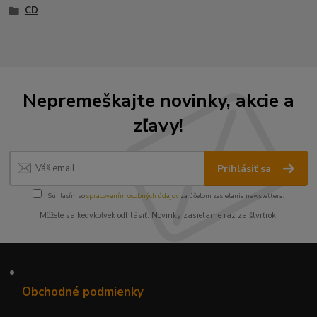
CD
Nepremeškajte novinky, akcie a
zľavy!
Prihlásiť sa
Súhlasím so
spracovaním osobných údajov
za účelom zasielania newslettera.
Môžete sa kedykoľvek odhlásiť. Novinky zasielame raz za štvrťrok.
•
Obchodné podmienky