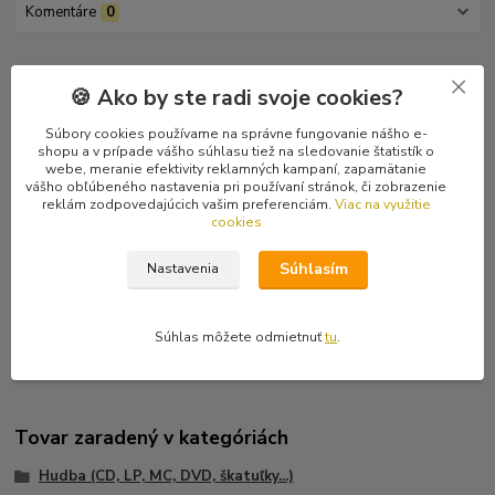
Komentáre
0
Kompletné špecifikácie
🍪 Ako by ste radi svoje cookies?
Perfektne vymyslený, zaranžovaný, a nahratý experimentálny
Súbory cookies používame na správne fungovanie nášho e-
death metal z Čiech. Veľmi originálne, plus sample. Na dobu keď
shopu a v prípade vášho súhlasu tiež na sledovanie štatistík o
to vyšlo naozaj prevratné a nadčasové dielo!
webe, meranie efektivity reklamných kampaní, zapamätanie
vášho obľúbeného nastavenia pri používaní stránok, či zobrazenie
reklám zodpovedajúcich vašim preferenciám.
Viac na využitie
Tracklist
cookies
1 The Tribunal 8:23
2 The Orphan And The Demimondaine 7:49
Súhlasím
Nastavenia
3 Absolute World 9:20
4 Advocatus Diaboli (Incl. Light Escape: De Formula Tota) 11:18
5 Black Ring Theatre 6:29
Súhlas môžete odmietnuť
tu
.
Tovar zaradený v kategóriách
Hudba (CD, LP, MC, DVD, škatuľky...)