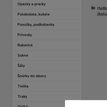
Opasky a pracky
Hudba
škatuľ
Polokošele, košele
Ponožky, podkolienky
Prívesky
Rukavice
Sukne
Šály
Šnúrky do obuvy
Tielka
Traky
Tričká