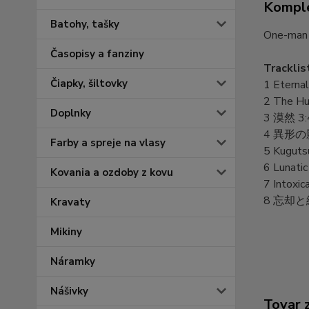
Komple
Batohy, tašky
One-man b
Časopisy a fanziny
Tracklis
Čiapky, šiltovky
1 Eterna
2 The Hu
Doplnky
3 漠然 3:
4 異形の影
Farby a spreje na vlasy
5 Kuguts
6 Lunati
Kovania a ozdoby z kovu
7 Intoxic
8 忘却と
Kravaty
Mikiny
Náramky
Nášivky
Tovar 