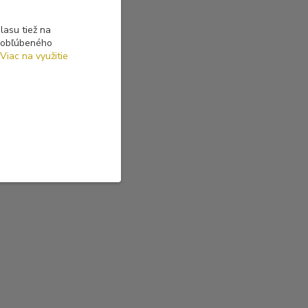
asu tiež na
o obľúbeného
Viac na využitie