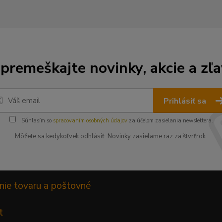
premeškajte novinky, akcie a zľa
Prihlásiť sa
Súhlasím so
spracovaním osobných údajov
za účelom zasielania newslettera.
Môžete sa kedykoľvek odhlásiť. Novinky zasielame raz za štvrťrok.
nie tovaru a poštovné
t