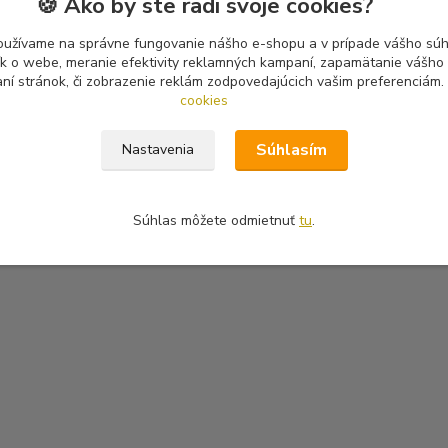
🍪 Ako by ste radi svoje cookies?
oužívame na správne fungovanie nášho e-shopu a v prípade vášho súhl
tík o webe, meranie efektivity reklamných kampaní, zapamätanie vášh
aní stránok, či zobrazenie reklám zodpovedajúcich vašim preferenciám.
cookies
Súhlasím
Nastavenia
Súhlas môžete odmietnuť
tu
.