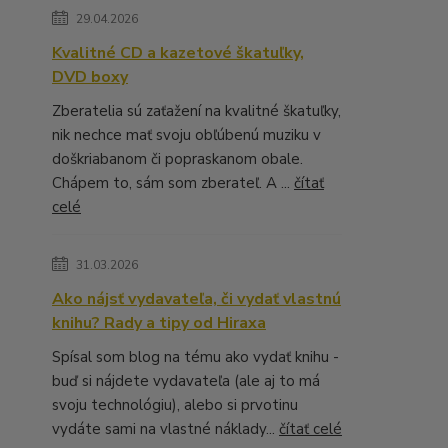
29.04.2026
Kvalitné CD a kazetové škatuľky,
DVD boxy
Zberatelia sú zaťažení na kvalitné škatuľky,
nik nechce mať svoju obľúbenú muziku v
doškriabanom či popraskanom obale.
Chápem to, sám som zberateľ. A ...
čítať
celé
31.03.2026
Ako nájsť vydavateľa, či vydať vlastnú
knihu? Rady a tipy od Hiraxa
Spísal som blog na tému ako vydať knihu -
buď si nájdete vydavateľa (ale aj to má
svoju technológiu), alebo si prvotinu
vydáte sami na vlastné náklady...
čítať celé