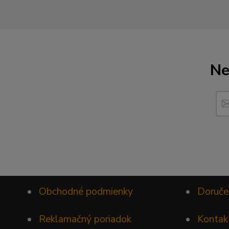
Ne
•
Obchodné podmienky
•
Doruče
•
Reklamačný poriadok
•
Kontak