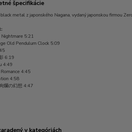
tné špecifikácie
lack metal z japonského Nagana, vydaný japonskou firmou Zero 
t:
l Nightmare 5:21
ge Old Pendulum Clock 5:09
45
 6:19
u 4:49
c Romance 4:45
ation 4:58
絢爛の幻想 4:47
zaradený v kategóriách