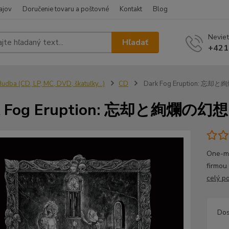
ajov
Doručenie tovaru a poštovné
Kontakt
Blog
Neviet
Hľadať
+421
udba (CD, LP, MC, DVD, škatuľky...)
CD
Dark Fog Eruption: 忘却
k Fog Eruption: 忘却と絢爛の幻想 
One-ma
firmou
celý p
Dos