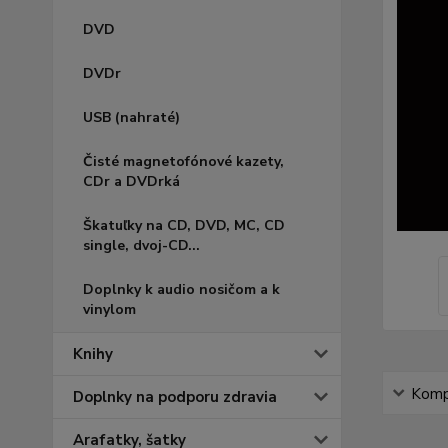
DVD
DVDr
USB (nahraté)
Čisté magnetofónové kazety,
CDr a DVDrká
Škatuľky na CD, DVD, MC, CD
single, dvoj-CD...
Doplnky k audio nosičom a k
vinylom
Knihy
Kompl
Doplnky na podporu zdravia
Arafatky, šatky