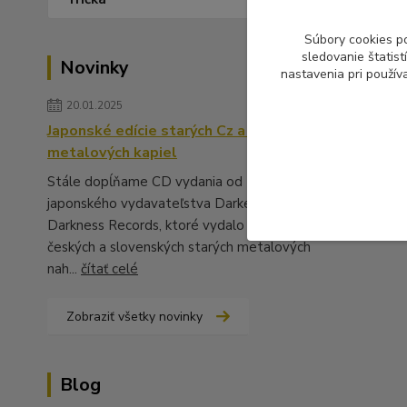
Súbory cookies p
sledovanie štatis
Novinky
nastavenia pri použív
20.01.2025
Japonské edície starých Cz a Sk
metalových kapiel
Stále dopĺňame CD vydania od
japonského vydavateľstva Darker Than
Darkness Records, ktoré vydalo množstvo
českých a slovenských starých metalových
nah...
čítať celé
Zobraziť všetky novinky
Blog