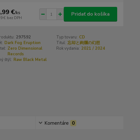
,99 €
/
ks
Pridať do košíka
19 €
bez DPH
roduktu:
297592
Typ tovaru:
CD
t:
Dark Fog Eruption
Titul:
忘却と絢爛の幻想
teľ:
Zero Dimensional
Rok vydania:
2021 / 2024
Records
ý štýl:
Raw Black Metal
Komentáre
0