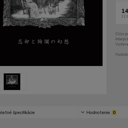
14
12,
Číslo p
Interpré
Vydava
Hudobn
etné špecifikácie
Hodnotenie
0