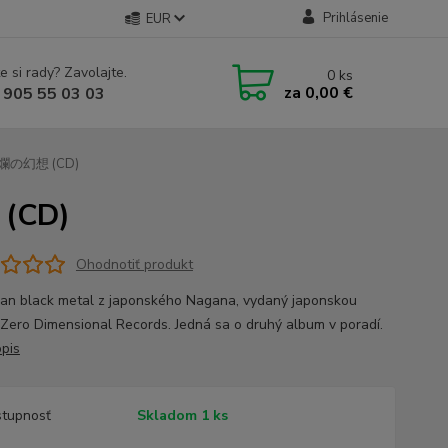
Prihlásenie
EUR
e si rady? Zavolajte.
0
ks
za
0,00 €
 905 55 03 03
と絢爛の幻想 (CD)
(CD)
Ohodnotiť produkt
n black metal z japonského Nagana, vydaný japonskou
 Zero Dimensional Records. Jedná sa o druhý album v poradí.
opis
tupnosť
Skladom 1 ks