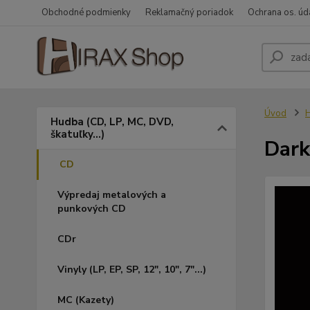
Obchodné podmienky
Reklamačný poriadok
Ochrana os. úd
Úvod
H
Hudba (CD, LP, MC, DVD,
škatuľky...)
Dar
CD
Výpredaj metalových a
punkových CD
CDr
Vinyly (LP, EP, SP, 12", 10", 7"...)
MC (Kazety)