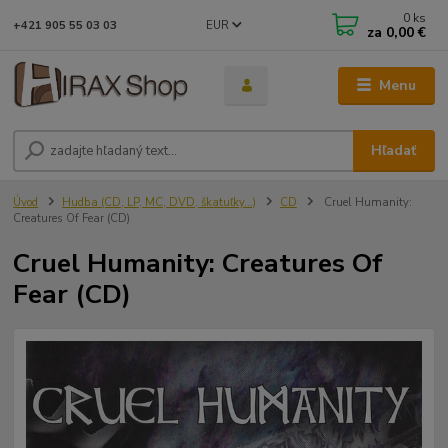
0
ks
EUR
+421 905 55 03 03
za
0,00 €
Menu
Hľadať
Úvod
Hudba (CD, LP, MC, DVD, škatuľky...)
CD
Cruel Humanity:
Creatures Of Fear (CD)
Cruel Humanity: Creatures Of
Fear (CD)