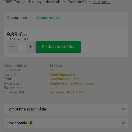
1997. Toto je ich druhý radový album. Posledný kus.
celý popis
Dostupnosť
Skladom 1 ks
9,99 €
/
ks
8,12 €
bez DPH
Pridať do košíka
Číslo produktu:
189910
Typ tovaru:
CD
Interprét:
Cruel Humanity
Titul:
Creatures Of Fear
Vydavateľ:
Shadowflame Productions
Rok vydania:
2004
Hudobný štýl:
Symfonic Black Metal
Kompletné špecifikácie
Hodnotenie
0