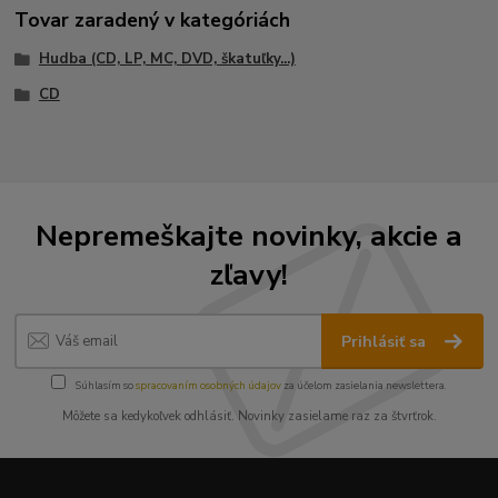
Tovar zaradený v kategóriách
Hudba (CD, LP, MC, DVD, škatuľky...)
CD
Nepremeškajte novinky, akcie a
zľavy!
Prihlásiť sa
Súhlasím so
spracovaním osobných údajov
za účelom zasielania newslettera.
Môžete sa kedykoľvek odhlásiť. Novinky zasielame raz za štvrťrok.