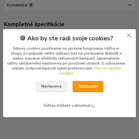
Komentáre
0
Kompletné špecifikácie
Symfonický black metal z anglického mesta Derby. Kapela vznikla
🍪 Ako by ste radi svoje cookies?
v roku 1997. Toto je ich druhý radový album.
Posledný kus.
Súbory cookies používame na správne fungovanie nášho e-
shopu a v prípade vášho súhlasu tiež na sledovanie štatistík o
webe, meranie efektivity reklamných kampaní, zapamätanie
Tracklist
vášho obľúbeného nastavenia pri používaní stránok, či zobrazenie
I Creatures Of Fear 5:18
reklám zodpovedajúcich vašim preferenciám.
Viac na využitie
cookies
II Blood Omen 5:31
III Into The Hall Of Fallen Heroes 5:33
Súhlasím
Nastavenia
IV So This Is Life 8:20
V Mortal Journey 6:17
VI Goblins 6:28
Súhlas môžete odmietnuť
tu
.
VII 19.5° North 5:48
VIII The Pre Apocalyptic Stare 5:13