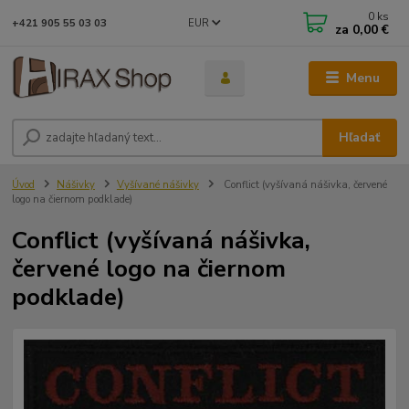
0
ks
EUR
+421 905 55 03 03
za
0,00 €
Menu
Hľadať
Úvod
Nášivky
Vyšívané nášivky
Conflict (vyšívaná nášivka, červené
logo na čiernom podklade)
Conflict (vyšívaná nášivka,
červené logo na čiernom
podklade)