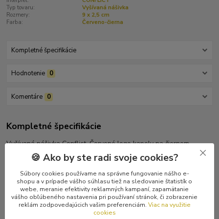
Interprét:
CONFLICT
Typ tovaru:
Vyšívaná nášivka
Rozmery:
9 x 2,5 cm
Farba:
Červeno-čierna
Kompletné špecifikácie
Hodnotenie
0
Komentáre
0
Kompletné špecifikácie
Vyšívaná nášivka Conflict. Červené logo kapely na čiernom
podklade. Veľkosť 9 x 2,5 cm.
🍪 Ako by ste radi svoje cookies?
Súbory cookies používame na správne fungovanie nášho e-
shopu a v prípade vášho súhlasu tiež na sledovanie štatistík o
webe, meranie efektivity reklamných kampaní, zapamätanie
vášho obľúbeného nastavenia pri používaní stránok, či zobrazenie
Tovar zaradený v kategóriách
reklám zodpovedajúcich vašim preferenciám.
Viac na využitie
cookies