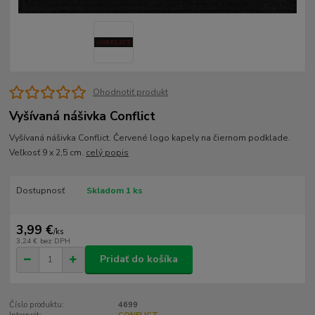
Ohodnotiť produkt
Vyšívaná nášivka Conflict
Vyšívaná nášivka Conflict. Červené logo kapely na čiernom podklade.
Veľkosť 9 x 2,5 cm.
celý popis
Dostupnosť
Skladom 1 ks
3,99 €
/
ks
3,24 €
bez DPH
Pridať do košíka
Číslo produktu:
4699