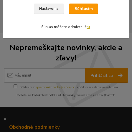
Nášivky
Súhlasím
Nastavenia
Vyšívané nášivky
Súhlas môžete odmietnuť
tu
.
Nepremeškajte novinky, akcie a
zľavy!
Prihlásiť sa
Súhlasím so
spracovaním osobných údajov
za účelom zasielania newslettera.
Môžete sa kedykoľvek odhlásiť. Novinky zasielame raz za štvrťrok.
•
Obchodné podmienky