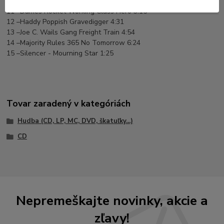
10 –Undecided - Black Death (We Are The Damned) 4:11
11 –Dames Rocket Working Class Hero 3:15
12 –Haddy Poppish Gravedigger 4:31
13 –Joe C. Wails Gang Freight Train 4:54
14 –Majority Rules 365 No Tomorrow 6:24
15 –Silencer - Mourning Star 1:25
Tovar zaradený v kategóriách
Hudba (CD, LP, MC, DVD, škatuľky...)
CD
Nepremeškajte novinky, akcie a
zľavy!