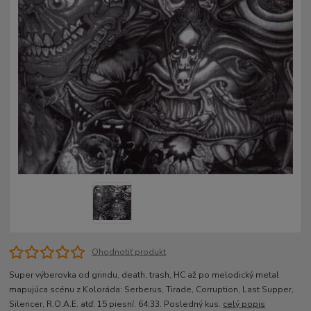
Ohodnotiť produkt
Super výberovka od grindu, death, trash, HC až po melodický metal
mapujúca scénu z Koloráda: Serberus, Tirade, Corruption, Last Supper,
Silencer, R.O.A.E. atď. 15 piesní. 64:33. Posledný kus.
celý popis