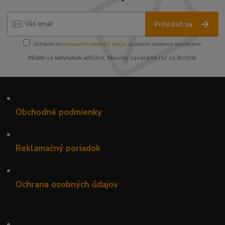
Prihlásiť sa
Súhlasím so
spracovaním osobných údajov
za účelom zasielania newslettera.
Môžete sa kedykoľvek odhlásiť. Novinky zasielame raz za štvrťrok.
•
Obchodné podmienky
•
Reklamačný poriadok
•
Ochrana osobných údajov
•