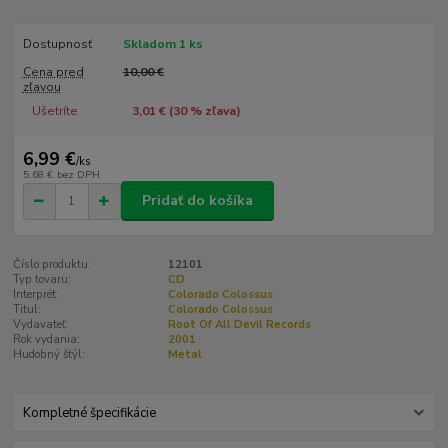
Dostupnosť
Skladom 1 ks
Cena pred
10,00 €
zľavou
Ušetríte
3,01 € (
30
% zľava)
6,99 €
/
ks
5,68 €
bez DPH
Pridať do košíka
Číslo produktu:
12101
Typ tovaru:
CD
Interprét:
Colorado Colossus
Titul:
Colorado Colossus
Vydavateľ:
Root Of All Devil Records
Rok vydania:
2001
Hudobný štýl:
Metal
Kompletné špecifikácie