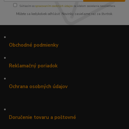
Súhlasím so
spracovaním osobných údajov
za účelom zasielania newslettera.
Môžete sa kedykoľvek odhlásiť. Novinky zasielame raz za štvrťrok.
•
Obchodné podmienky
•
Reklamačný poriadok
•
Ochrana osobných údajov
•
Doručenie tovaru a poštovné