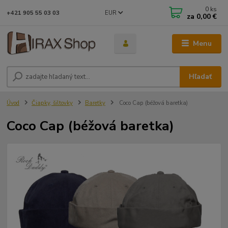
0
ks
EUR
+421 905 55 03 03
za
0,00 €
Menu
Hľadať
Úvod
Čiapky, šiltovky
Baretky
Coco Cap (béžová baretka)
Coco Cap (béžová baretka)