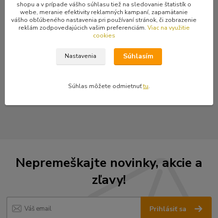
shopu a v prípade vášho súhlasu tiež na sledovanie štatistík o
ako strednú.
webe, meranie efektivity reklamných kampaní, zapamätanie
Materiál: 100% bavlna. Obvod: 56 cm.
vášho obľúbeného nastavenia pri používaní stránok, či zobrazenie
reklám zodpovedajúcich vašim preferenciám.
Viac na využitie
cookies
Súhlasím
Nastavenia
Tovar zaradený v kategóriách
Čiapky, šiltovky
Súhlas môžete odmietnuť
tu
.
Baretky
Nepremeškajte novinky, akcie a
zľavy!
Prihlásiť sa