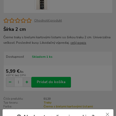
Ohodnotiť produkt
Šírka 2 cm
Čierne traky s bielymi kartovými listami so širkou traku 2 cm. Univerzálna
veľkosť. Posledné kusy. Likvidačný výpredaj.
celý popis
Dostupnosť
Skladom 1 ks
5,99 €
/
ks
4,87 €
bez DPH
Pridať do košíka
Číslo produktu:
0120
Typ tovaru:
Traky
Farba:
Čierna s bielymi kartovými listami
Šírka traku:
2 cm