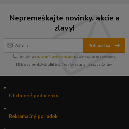
Nepremeškajte novinky, akcie a
zľavy!
Prihlásiť sa
Súhlasím so
spracovaním osobných údajov
za účelom zasielania newslettera.
Môžete sa kedykoľvek odhlásiť. Novinky zasielame raz za štvrťrok.
•
Obchodné podmienky
•
Reklamačný poriadok
•