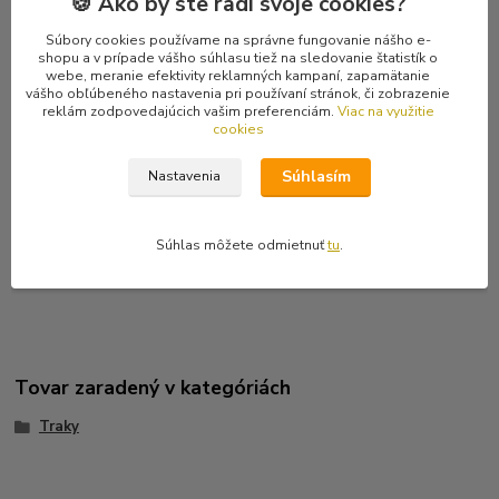
🍪 Ako by ste radi svoje cookies?
Kompletné špecifikácie
Súbory cookies používame na správne fungovanie nášho e-
shopu a v prípade vášho súhlasu tiež na sledovanie štatistík o
webe, meranie efektivity reklamných kampaní, zapamätanie
Hodnotenie
0
vášho obľúbeného nastavenia pri používaní stránok, či zobrazenie
reklám zodpovedajúcich vašim preferenciám.
Viac na využitie
cookies
Komentáre
0
Súhlasím
Nastavenia
Kompletné špecifikácie
Súhlas môžete odmietnuť
tu
.
Čierne traky s bielymi kartovými listami so širkou traku 2 cm.
Univerzálna veľkosť. Posledné kusy. Likvidačný výpredaj.
Tovar zaradený v kategóriách
Traky