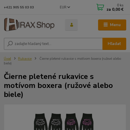
0
ks
EUR
+421 905 55 03 03
za
0,00 €
Menu
Hľadať
Úvod
Rukavice
Čierne pletené rukavice s motívom boxera (ružové alebo
biele)
Čierne pletené rukavice s
motívom boxera (ružové alebo
biele)