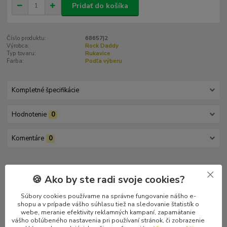
Pridať do košíka
Číslo produktu:
68657|2
Výrobca:
Rock Daddy
Typ tovaru:
Rukavice
Farba:
Podľa výberu
Kompletné špecifikácie
Hodnotenie
0
Komentáre
0
Kompletné špecifikácie
🍪 Ako by ste radi svoje cookies?
Čierne celé rukavice Rock Daddy s motívom boxera v dvoch
Súbory cookies používame na správne fungovanie nášho e-
farbách. Rukavice sú elastické. Materiál: 80% acrylic, 20%
shopu a v prípade vášho súhlasu tiež na sledovanie štatistík o
spandex.
webe, meranie efektivity reklamných kampaní, zapamätanie
vášho obľúbeného nastavenia pri používaní stránok, či zobrazenie