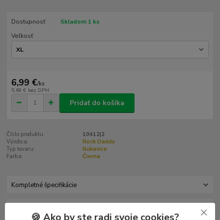
Dostupnosť
Skladom 1 ks
Veľkosť
6,99 €
/
ks
5,68 €
bez DPH
Pridať do košíka
Číslo produktu:
10412|2
Výrobca:
Rock Daddy
Typ tovaru:
Rukavice
Farba:
Čierna
Kompletné špecifikácie
Hodnotenie
0
🍪 Ako by ste radi svoje cookies?