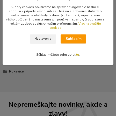
Komentáre
0
Súbory cookies používame na správne fungovanie nášho e-
shopu a v prípade vášho súhlasu tiež na sledovanie štatistík o
webe, meranie efektivity reklamných kampaní, zapamätanie
vášho obľúbeného nastavenia pri používaní stránok, či zobrazenie
Kompletné špecifikácie
reklám zodpovedajúcich vašim preferenciám.
Viac na využitie
cookies
Kvalitné pánske bezprstové rukavice s pekne vyhotoveným
dizajnom.
Súhlasím
Nastavenia
Súhlas môžete odmietnuť
tu
.
Tovar zaradený v kategóriách
Rukavice
Nepremeškajte novinky, akcie a
zľavy!