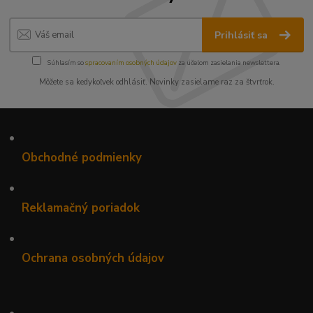
Prihlásiť sa
Súhlasím so
spracovaním osobných údajov
za účelom zasielania newslettera.
Môžete sa kedykoľvek odhlásiť. Novinky zasielame raz za štvrťrok.
•
Obchodné podmienky
•
Reklamačný poriadok
•
Ochrana osobných údajov
•