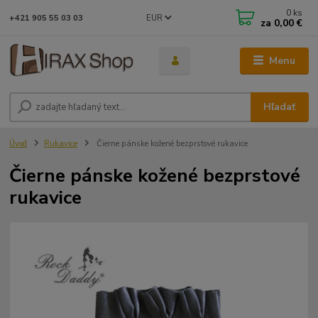
0
ks
EUR
+421 905 55 03 03
za
0,00 €
Menu
Hľadať
Úvod
Rukavice
Čierne pánske kožené bezprstové rukavice
Čierne pánske kožené bezprstové
rukavice