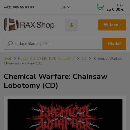
0
ks
EUR
+421 905 55 03 03
za
0,00 €
Menu
Hľadať
Úvod
Hudba (CD, LP, MC, DVD, škatuľky...)
CD
Chemical Warfare:
Chainsaw Lobotomy (CD)
Chemical Warfare: Chainsaw
Lobotomy (CD)