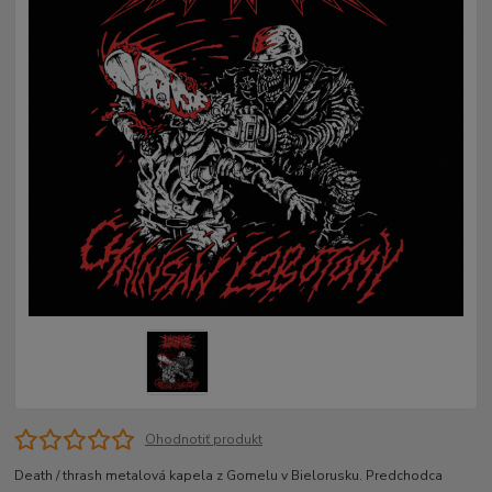
Ohodnotiť produkt
Death / thrash metalová kapela z Gomelu v Bielorusku. Predchodca