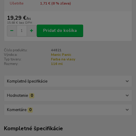
Ušetríte
1,71 € (
8
% zľava)
19,29 €
/
ks
15,68 €
bez DPH
Pridať do košíka
Číslo produktu:
44821
Výrobca:
Manic Panic
Typ tovaru:
Farba na vlasy
Rozmery:
116 ml
Kompletné špecifikácie
Hodnotenie
0
Komentáre
0
Kompletné špecifikácie