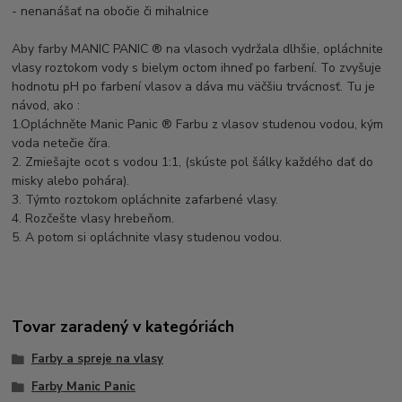
- nenanášať na obočie či mihalnice
Aby farby MANIC PANIC ® na vlasoch vydržala dlhšie, opláchnite
vlasy roztokom vody s bielym octom ihneď po farbení. To zvyšuje
hodnotu pH po farbení vlasov a dáva mu väčšiu trvácnosť. Tu je
návod, ako :
1.Opláchněte Manic Panic ® Farbu z vlasov studenou vodou, kým
voda netečie číra.
2. Zmiešajte ocot s vodou 1:1, (skúste pol šálky každého dať do
misky alebo pohára).
3. Týmto roztokom opláchnite zafarbené vlasy.
4. Rozčešte vlasy hrebeňom.
5. A potom si opláchnite vlasy studenou vodou.
Tovar zaradený v kategóriách
Farby a spreje na vlasy
Farby Manic Panic