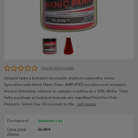
Ohodnotiť produkt
Výrazné farby s bohatým tónovacím efektom svetového mena.
Špeciálna rada farieb Manic Panic AMPLIFIED používa novú receptúru,
ktorá je šetrnejšia, odtiene sú sýtejšie a vydržia až o 30% dlhšie. Tieto
farby používajú aj hudobné hviezdy ako napríklad Red Hot Chilli
Peppers, Green Day, 30 seconds to Ma...
celý popis
Dostupnosť
Skladom 1 ks
Cena pred
21,00 €
zľavou