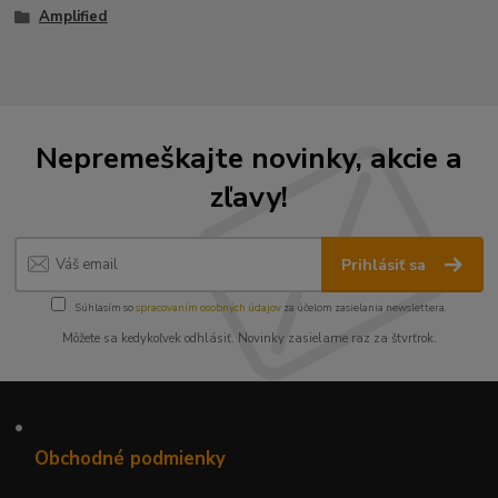
Amplified
Nepremeškajte novinky, akcie a
zľavy!
Prihlásiť sa
Súhlasím so
spracovaním osobných údajov
za účelom zasielania newslettera.
Môžete sa kedykoľvek odhlásiť. Novinky zasielame raz za štvrťrok.
•
Obchodné podmienky