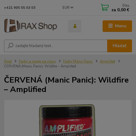
0
ks
EUR
+421 905 55 03 03
za
0,00 €
Menu
Hľadať
Úvod
Farby a spreje na vlasy
Farby Manic Panic
Amplified
ČERVENÁ (Manic Panic): Wildfire – Amplified
ČERVENÁ (Manic Panic): Wildfire
– Amplified