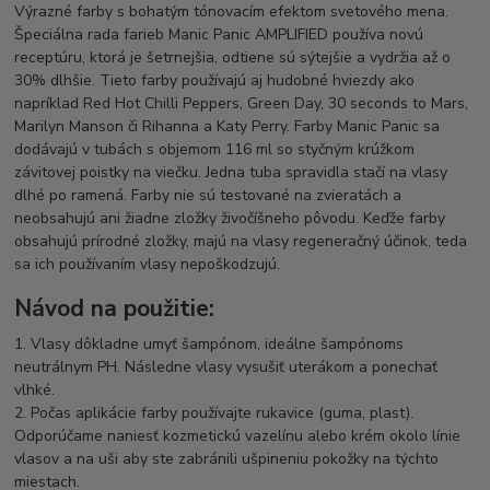
Výrazné farby s bohatým tónovacím efektom svetového mena.
Špeciálna rada farieb Manic Panic AMPLIFIED používa novú
receptúru, ktorá je šetrnejšia, odtiene sú sýtejšie a vydržia až o
30% dlhšie. Tieto farby používajú aj hudobné hviezdy ako
napríklad Red Hot Chilli Peppers, Green Day, 30 seconds to Mars,
Marilyn Manson či Rihanna a Katy Perry. Farby Manic Panic sa
dodávajú v tubách s objemom 116 ml so styčným krúžkom
závitovej poistky na viečku. Jedna tuba spravidla stačí na vlasy
dlhé po ramená. Farby nie sú testované na zvieratách a
neobsahujú ani žiadne zložky živočíšneho pôvodu. Keďže farby
obsahujú prírodné zložky, majú na vlasy regeneračný účinok, teda
sa ich používaním vlasy nepoškodzujú.
Návod na použitie:
1. Vlasy dôkladne umyť šampónom, ideálne šampónoms
neutrálnym PH. Následne vlasy vysušiť uterákom a ponechať
vlhké.
2. Počas aplikácie farby používajte rukavice (guma, plast).
Odporúčame naniesť kozmetickú vazelínu alebo krém okolo línie
vlasov a na uši aby ste zabránili ušpineniu pokožky na týchto
miestach.