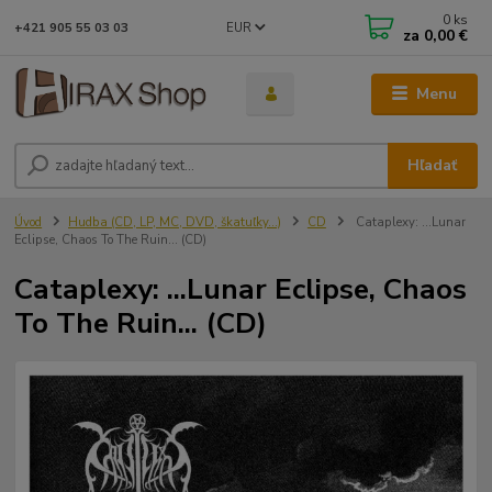
0
ks
EUR
+421 905 55 03 03
za
0,00 €
Menu
Hľadať
Úvod
Hudba (CD, LP, MC, DVD, škatuľky...)
CD
Cataplexy: ...Lunar
Eclipse, Chaos To The Ruin... (CD)
Cataplexy: ...Lunar Eclipse, Chaos
To The Ruin... (CD)