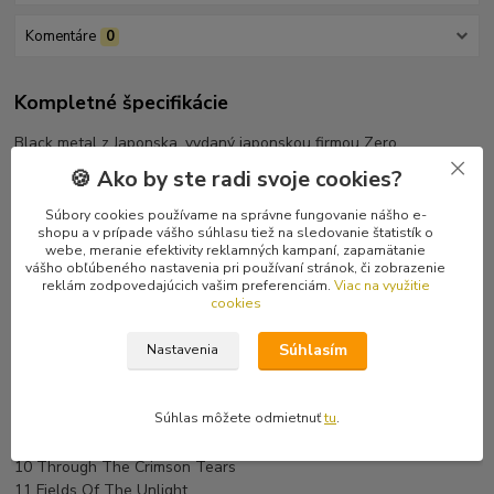
Komentáre
0
Kompletné špecifikácie
Black metal z Japonska, vydaný japonskou firmou Zero
Dimensional Records.
🍪 Ako by ste radi svoje cookies?
Posledný, raritný japonský kus.
Súbory cookies používame na správne fungovanie nášho e-
shopu a v prípade vášho súhlasu tiež na sledovanie štatistík o
Tracklist:
webe, meranie efektivity reklamných kampaní, zapamätanie
1 Dawn Of The Black Sun
vášho obľúbeného nastavenia pri používaní stránok, či zobrazenie
2 Hideous Path Of Hate From The Abyss
reklám zodpovedajúcich vašim preferenciám.
Viac na využitie
3 Under The Moonlight Of Sorrow
cookies
4 Graces Of Infidel Blood
Súhlasím
5 Blazing Choir Under The Secrets Of Hell
Nastavenia
6 Burn The False Idols
7 Elegy Of Rotten Angel
Súhlas môžete odmietnuť
tu
.
8 Desolate Winds From The Devastated Souls
9 Groan Of Eternal Hate
10 Through The Crimson Tears
11 Fields Of The Unlight