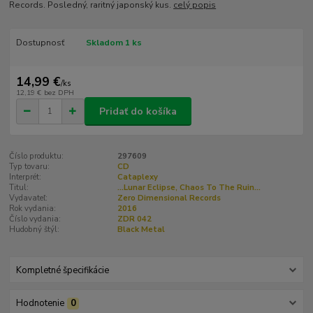
Records. Posledný, raritný japonský kus.
celý popis
Dostupnosť
Skladom 1 ks
14,99 €
/
ks
12,19 €
bez DPH
Pridať do košíka
Číslo produktu:
297609
Typ tovaru:
CD
Interprét:
Cataplexy
Titul:
...Lunar Eclipse, Chaos To The Ruin...
Vydavateľ:
Zero Dimensional Records
Rok vydania:
2016
Číslo vydania:
ZDR 042
Hudobný štýl:
Black Metal
Kompletné špecifikácie
Hodnotenie
0