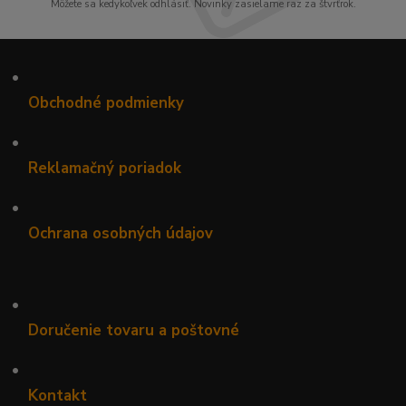
Môžete sa kedykoľvek odhlásiť. Novinky zasielame raz za štvrťrok.
•
Obchodné podmienky
•
Reklamačný poriadok
•
Ochrana osobných údajov
•
Doručenie tovaru a poštovné
•
Kontakt