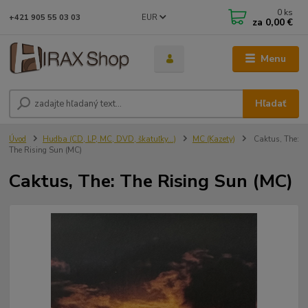
0
ks
EUR
+421 905 55 03 03
za
0,00 €
Menu
Hľadať
Úvod
Hudba (CD, LP, MC, DVD, škatuľky...)
MC (Kazety)
Caktus, The:
The Rising Sun (MC)
Caktus, The: The Rising Sun (MC)