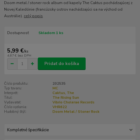
Doom metal / stoner rock album od kapely The Caktus pochádzajúcej z
Novej Kaledónie (francúzsky ostrov nachádzajúci sa na východ od
Austrálie).
celý popis
Dostupnosť
Skladom 1 ks
5,99 €
/
ks
4,87 €
bez DPH
Pridať do košíka
Číslo produktu:
202535
Typ tovaru:
MC
Interprét:
Caktus, The
Titul:
The Rising Sun
Vydavateľ:
Vibrio Cholerae Records
Číslo vydania:
VHR622
Hudobný štýl:
Doom Metal / Stoner Rock
Kompletné špecifikácie