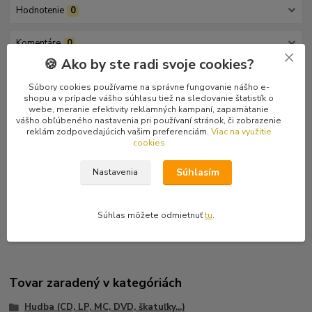
Hodnotenie
0
Komentáre
0
🍪 Ako by ste radi svoje cookies?
Kompletné špecifikácie
Súbory cookies používame na správne fungovanie nášho e-
shopu a v prípade vášho súhlasu tiež na sledovanie štatistík o
webe, meranie efektivity reklamných kampaní, zapamätanie
Doom metal / stoner rock album od kapely The Caktus
vášho obľúbeného nastavenia pri používaní stránok, či zobrazenie
pochádzajúcej z Novej Kaledónie (francúzsky ostrov nachádzajúci
reklám zodpovedajúcich vašim preferenciám.
Viac na využitie
sa na východ od Austrálie).
cookies
Tracklist
Súhlasím
Nastavenia
A1 Still Drunk
A2 Rised Sun
A3 A Journey Into A Cathedral
Súhlas môžete odmietnuť
tu
.
Tovar zaradený v kategóriách
Hudba (CD, LP, MC, DVD, škatuľky...)