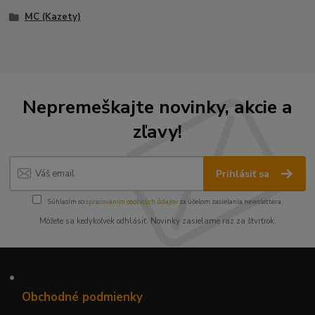
MC (Kazety)
Nepremeškajte novinky, akcie a
zľavy!
Prihlásiť sa
Súhlasím so
spracovaním osobných údajov
za účelom zasielania newslettera.
Môžete sa kedykoľvek odhlásiť. Novinky zasielame raz za štvrťrok.
•
Obchodné podmienky