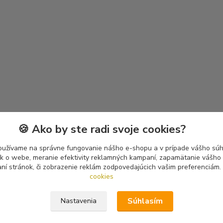
🍪 Ako by ste radi svoje cookies?
oužívame na správne fungovanie nášho e-shopu a v prípade vášho súhl
tík o webe, meranie efektivity reklamných kampaní, zapamätanie vášh
aní stránok, či zobrazenie reklám zodpovedajúcich vašim preferenciám.
cookies
Súhlasím
Nastavenia