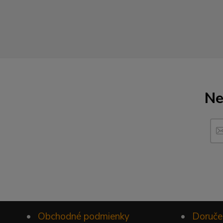
Ne
•
Obchodné podmienky
•
Doruče