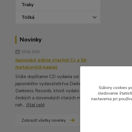
Traky
Tričká
Novinky
20.01.2025
Japonské edície starých Cz a Sk
metalových kapiel
Stále dopĺňame CD vydania od
japonského vydavateľstva Darker Than
Súbory cookies p
Darkness Records, ktoré vydalo množstvo
sledovanie štatis
českých a slovenských starých metalových
nastavenia pri použív
nah...
čítať celé
Zobraziť všetky novinky