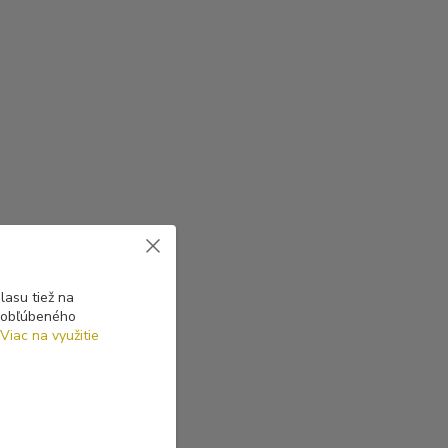
asu tiež na
o obľúbeného
Viac na využitie