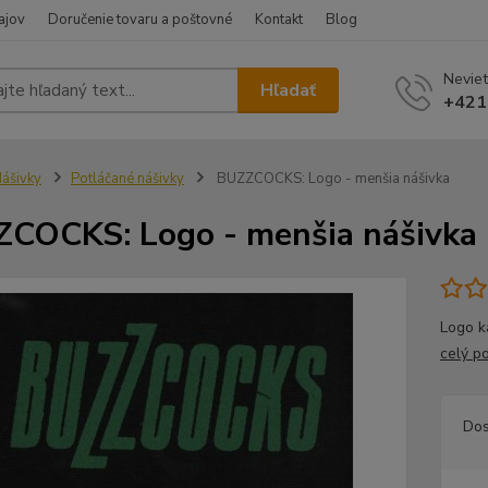
ajov
Doručenie tovaru a poštovné
Kontakt
Blog
Neviet
Hľadať
+421
ášivky
Potláčané nášivky
BUZZCOCKS: Logo - menšia nášivka
COCKS: Logo - menšia nášivka
Logo k
celý p
Dos