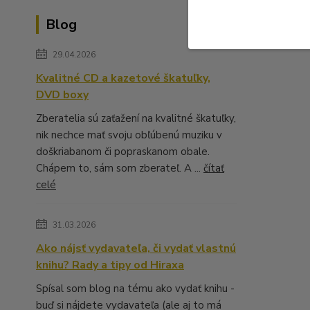
Blog
29.04.2026
Kvalitné CD a kazetové škatuľky,
DVD boxy
Zberatelia sú zaťažení na kvalitné škatuľky,
nik nechce mať svoju obľúbenú muziku v
doškriabanom či popraskanom obale.
Chápem to, sám som zberateľ. A ...
čítať
celé
31.03.2026
Ako nájsť vydavateľa, či vydať vlastnú
knihu? Rady a tipy od Hiraxa
Spísal som blog na tému ako vydať knihu -
buď si nájdete vydavateľa (ale aj to má