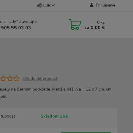
Prihlásenie
EUR
e si rady? Zavolajte.
0
ks
za
0,00 €
 905 55 03 03
Ohodnotiť produkt
apely na čiernom podklade. Menšia nášivka = 12 x 7 cm. cm.
opis
tupnosť
Skladom 1 ks