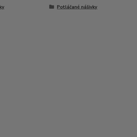
ky
Potláčané nášivky