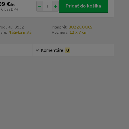
99 €
/
ks
Pridať do košíka
 €
bez DPH
roduktu:
3932
Interprét:
BUZZCOCKS
aru:
Nášivka malá
Rozmery:
12 x 7 cm
Komentáre
0