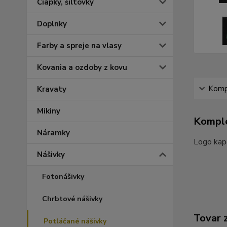
Čiapky, šiltovky
Doplnky
Farby a spreje na vlasy
Kovania a ozdoby z kovu
Kompl
Kravaty
Mikiny
Komple
Náramky
Logo kape
Nášivky
Fotonášivky
Chrbtové nášivky
Tovar 
Potláčané nášivky