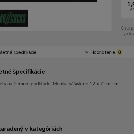
1,
1,62
Číslo p
Typ tov
etné špecifikácie
Hodnotenie
0
tné špecifikácie
ly na čiernom podklade. Menšia nášivka = 12 x 7 cm. cm.
zaradený v kategóriách