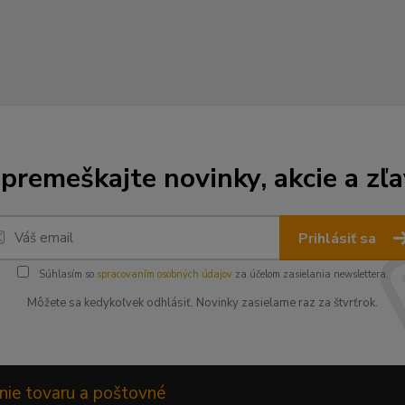
premeškajte novinky, akcie a zľa
Prihlásiť sa
Súhlasím so
spracovaním osobných údajov
za účelom zasielania newslettera.
Môžete sa kedykoľvek odhlásiť. Novinky zasielame raz za štvrťrok.
nie tovaru a poštovné