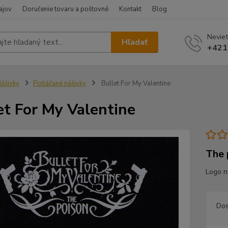
ajov
Doručenie tovaru a poštovné
Kontakt
Blog
Neviet
Hľadať
+421
ášivky
Potláčané nášivky
Bullet For My Valentine
et For My Valentine
The 
Logo n
Dos