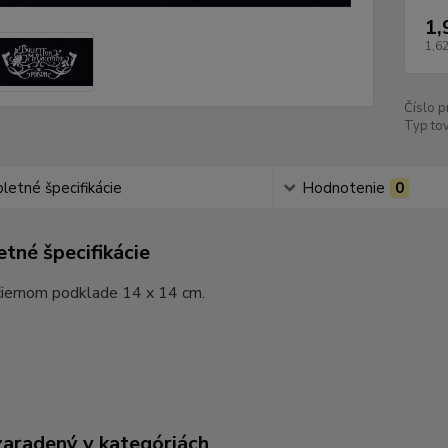
1,
1,62
Číslo p
Typ tov
etné špecifikácie
Hodnotenie
0
tné špecifikácie
čiernom podklade 14 x 14 cm.
zaradený v kategóriách