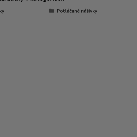
ky
Potláčané nášivky