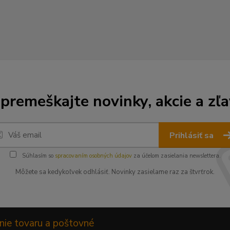
premeškajte novinky, akcie a zľa
Prihlásiť sa
Súhlasím so
spracovaním osobných údajov
za účelom zasielania newslettera.
Môžete sa kedykoľvek odhlásiť. Novinky zasielame raz za štvrťrok.
nie tovaru a poštovné