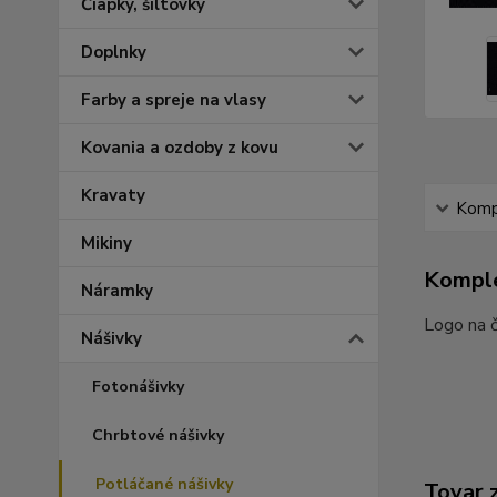
Čiapky, šiltovky
Doplnky
Farby a spreje na vlasy
Kovania a ozdoby z kovu
Kravaty
Kompl
Mikiny
Komple
Náramky
Logo na 
Nášivky
Fotonášivky
Chrbtové nášivky
Potláčané nášivky
Tovar 