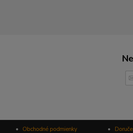
Ne
•
Obchodné podmienky
•
Doruče