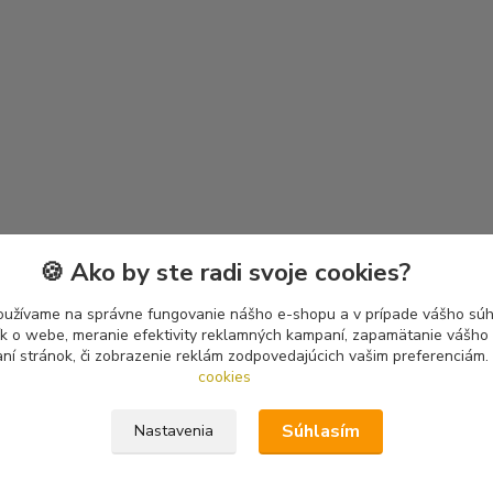
🍪 Ako by ste radi svoje cookies?
oužívame na správne fungovanie nášho e-shopu a v prípade vášho súhl
tík o webe, meranie efektivity reklamných kampaní, zapamätanie vášh
aní stránok, či zobrazenie reklám zodpovedajúcich vašim preferenciám.
cookies
Súhlasím
Nastavenia