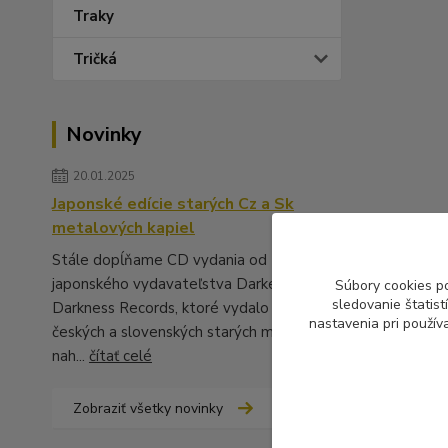
Traky
Tričká
Novinky
20.01.2025
Japonské edície starých Cz a Sk
metalových kapiel
Stále dopĺňame CD vydania od
japonského vydavateľstva Darker Than
Súbory cookies p
sledovanie štatis
Darkness Records, ktoré vydalo množstvo
nastavenia pri použív
českých a slovenských starých metalových
nah...
čítať celé
Zobraziť všetky novinky