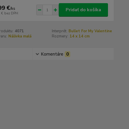
99 €
/
ks
Pridať do košíka
 €
bez DPH
roduktu:
4071
Interprét:
Bullet For My Valentine
aru:
Nášivka malá
Rozmery:
14 x 14 cm
Komentáre
0