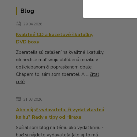
Blog
29.04.2026
Kvalitné CD a kazetové škatuľky,
DVD boxy
Zberatelia sú zaťažení na kvalitné škatuľky,
nik nechce mať svoju obľúbenú muziku v
doškriabanom či popraskanom obale.
Chápem to, sám som zberateľ. A ...
čítať
celé
31.03.2026
Ako nájsť vydavateľa, či vydať vlastnú
knihu? Rady a tipy od Hiraxa
Spísal som blog na tému ako vydať knihu -
buď si nájdete vydavateľa (ale aj to má