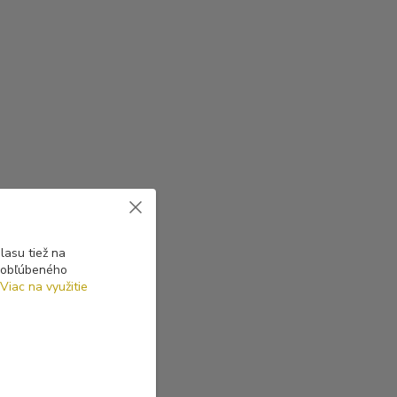
asu tiež na
o obľúbeného
Viac na využitie