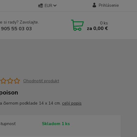
Prihlásenie
EUR
e si rady? Zavolajte.
0
ks
za
0,00 €
 905 55 03 03
Ohodnotiť produkt
poison
a čiernom podklade 14 x 14 cm.
celý popis
tupnosť
Skladom 1 ks