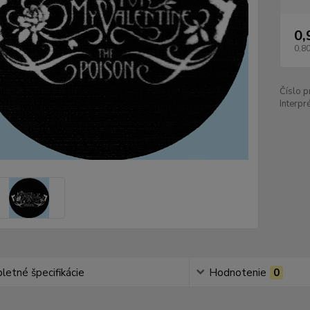
0,
0,80
Číslo p
Interpré
etné špecifikácie
Hodnotenie
0