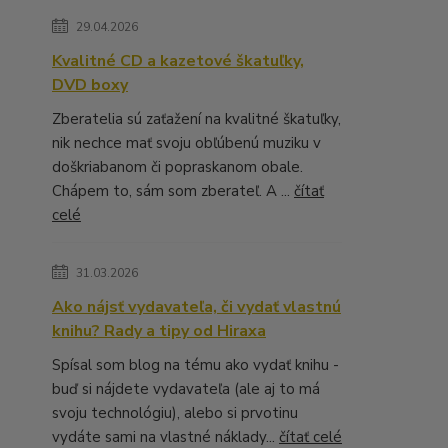
29.04.2026
Kvalitné CD a kazetové škatuľky,
DVD boxy
Zberatelia sú zaťažení na kvalitné škatuľky,
nik nechce mať svoju obľúbenú muziku v
doškriabanom či popraskanom obale.
Chápem to, sám som zberateľ. A ...
čítať
celé
31.03.2026
Ako nájsť vydavateľa, či vydať vlastnú
knihu? Rady a tipy od Hiraxa
Spísal som blog na tému ako vydať knihu -
buď si nájdete vydavateľa (ale aj to má
svoju technológiu), alebo si prvotinu
vydáte sami na vlastné náklady...
čítať celé