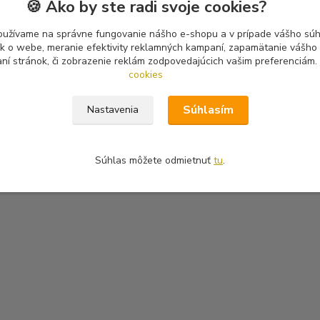
🍪 Ako by ste radi svoje cookies?
oužívame na správne fungovanie nášho e-shopu a v prípade vášho súhl
tík o webe, meranie efektivity reklamných kampaní, zapamätanie vášh
aní stránok, či zobrazenie reklám zodpovedajúcich vašim preferenciám.
cookies
Súhlasím
Nastavenia
Súhlas môžete odmietnuť
tu
.