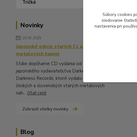
Tričká
Súbory cookies p
sledovanie štatis
Novinky
nastavenia pri použív
20.01.2025
Japonské edície starých Cz a Sk
metalových kapiel
Stále dopĺňame CD vydania od
japonského vydavateľstva Darker Than
Darkness Records, ktoré vydalo množstvo
českých a slovenských starých metalových
nah...
čítať celé
Zobraziť všetky novinky
Blog