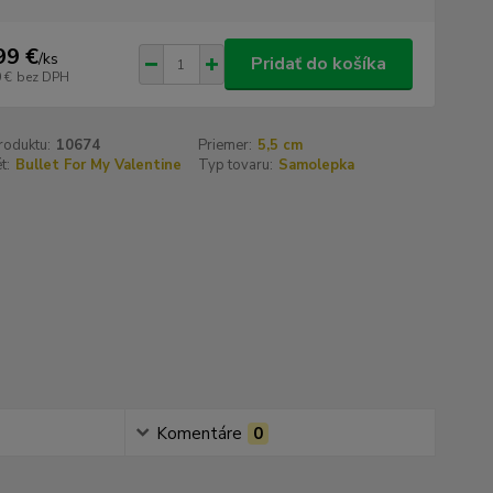
99 €
/
ks
Pridať do košíka
 €
bez DPH
roduktu:
10674
Priemer:
5,5 cm
t:
Bullet For My Valentine
Typ tovaru:
Samolepka
Komentáre
0