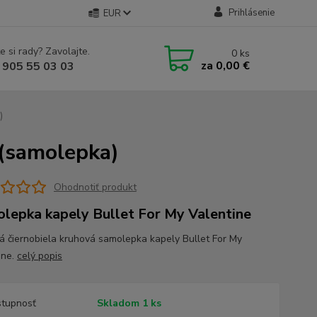
Prihlásenie
EUR
e si rady? Zavolajte.
0
ks
za
0,00 €
 905 55 03 03
)
 (samolepka)
Ohodnotiť produkt
lepka kapely Bullet For My Valentine
ná čiernobiela kruhová samolepka kapely Bullet For My
ine.
celý popis
tupnosť
Skladom 1 ks