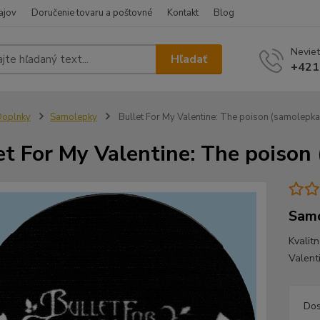
ajov
Doručenie tovaru a poštovné
Kontakt
Blog
Neviet
Hľadať
+421
Doplnky
Samolepky
Bullet For My Valentine: The poison (samolepka
et For My Valentine: The poison
Samo
Kvalit
Valent
Dos