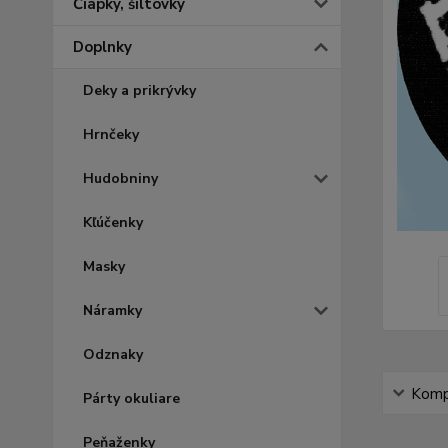
Čiapky, šiltovky
Doplnky
Deky a prikrývky
Hrnčeky
Hudobniny
Kľúčenky
Masky
Náramky
Odznaky
Kompl
Párty okuliare
Peňaženky