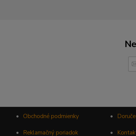
Ne
•
Obchodné podmienky
•
Doruče
•
Reklamačný poriadok
•
Kontak