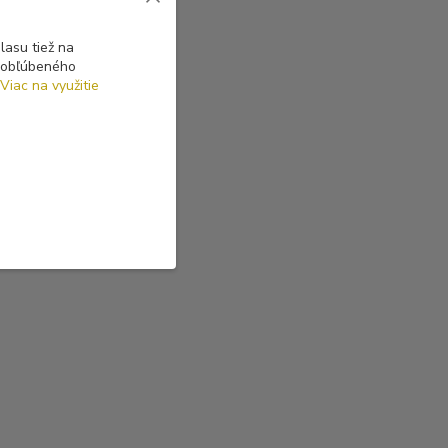
asu tiež na
o obľúbeného
Viac na využitie