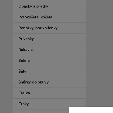
Opasky a pracky
Polokošele, košele
Ponožky, podkolienky
Prívesky
Rukavice
Sukne
Šály
Šnúrky do obuvy
Tielka
Traky