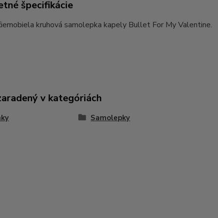
tné špecifikácie
čiernobiela kruhová samolepka kapely Bullet For My Valentine.
zaradený v kategóriách
nky
Samolepky