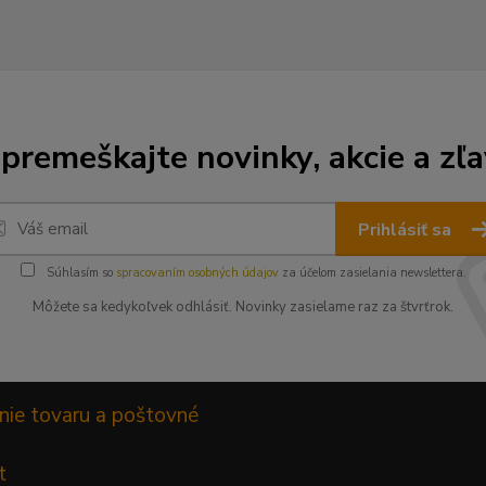
premeškajte novinky, akcie a zľa
Prihlásiť sa
Súhlasím so
spracovaním osobných údajov
za účelom zasielania newslettera.
Môžete sa kedykoľvek odhlásiť. Novinky zasielame raz za štvrťrok.
nie tovaru a poštovné
t