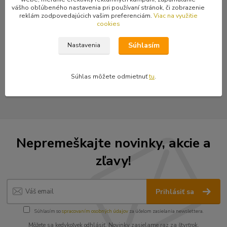
vášho obľúbeného nastavenia pri používaní stránok, či zobrazenie
reklám zodpovedajúcich vašim preferenciám.
Viac na využitie
cookies
Tovar zaradený v kategóriách
Súhlasím
Nastavenia
Kovania a ozdoby z kovu
Súhlas môžete odmietnuť
tu
.
Frčky a bubáky
Nepremeškajte novinky, akcie a
zľavy!
Prihlásiť sa
Súhlasím so
spracovaním osobných údajov
za účelom zasielania newslettera.
Môžete sa kedykoľvek odhlásiť. Novinky zasielame raz za štvrťrok.