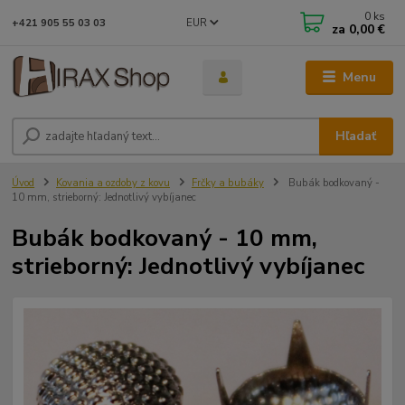
0
ks
EUR
+421 905 55 03 03
za
0,00 €
Menu
Hľadať
Úvod
Kovania a ozdoby z kovu
Frčky a bubáky
Bubák bodkovaný -
10 mm, strieborný: Jednotlivý vybíjanec
Bubák bodkovaný - 10 mm,
strieborný: Jednotlivý vybíjanec