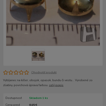
Ohodnotiť produkt
Vybíjanec na killer, obojok, opasok, bundu či vestu... Vyrobené zo
zliatiny, povrchová úprava farbou.
celý popis
Dostupnosť
Skladom 1 ks
Cena pred
0,15 €