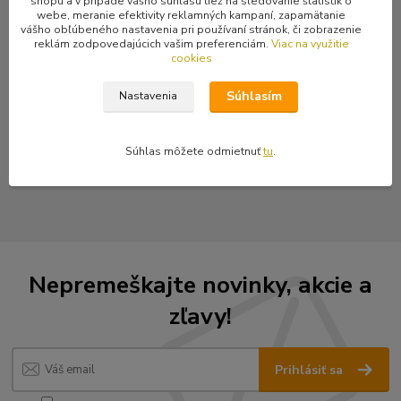
Vybíjanec na killer, obojok, opasok, bundu či vestu... Vyrobené zo
shopu a v prípade vášho súhlasu tiež na sledovanie štatistík o
webe, meranie efektivity reklamných kampaní, zapamätanie
zliatiny, povrchová úprava farbou.
vášho obľúbeného nastavenia pri používaní stránok, či zobrazenie
reklám zodpovedajúcich vašim preferenciám.
Viac na využitie
cookies
Súhlasím
Nastavenia
Tovar zaradený v kategóriách
Kovania a ozdoby z kovu
Súhlas môžete odmietnuť
tu
.
Frčky a bubáky
Nepremeškajte novinky, akcie a
zľavy!
Prihlásiť sa