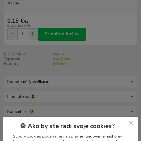
zľavou
0,15 €
/
ks
0,12 €
bez DPH
Pridať do košíka
Číslo produktu:
52755
Typ tovaru:
Vybíjanec
Rozmery:
Ø 8 mm
Kompletné špecifikácie
Hodnotenie
0
Komentáre
0
🍪 Ako by ste radi svoje cookies?
Kompletné špecifikácie
Súbory cookies používame na správne fungovanie nášho e-