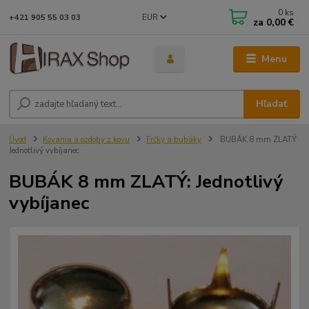
0
ks
EUR
+421 905 55 03 03
za
0,00 €
Menu
Hľadať
Úvod
Kovania a ozdoby z kovu
Frčky a bubáky
BUBÁK 8 mm ZLATÝ:
Jednotlivý vybíjanec
BUBÁK 8 mm ZLATÝ: Jednotlivý
vybíjanec