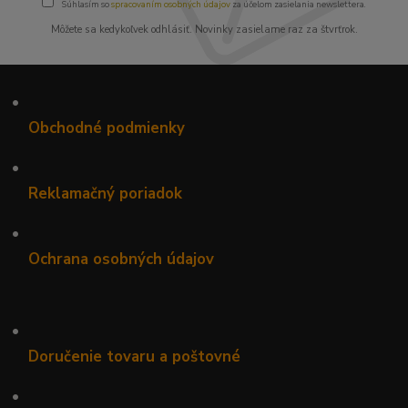
Súhlasím so
spracovaním osobných údajov
za účelom zasielania newslettera.
Môžete sa kedykoľvek odhlásiť. Novinky zasielame raz za štvrťrok.
•
Obchodné podmienky
•
Reklamačný poriadok
•
Ochrana osobných údajov
•
Doručenie tovaru a poštovné
•