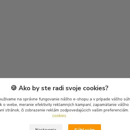
🍪 Ako by ste radi svoje cookies?
oužívame na správne fungovanie nášho e-shopu a v prípade vášho súhl
tík o webe, meranie efektivity reklamných kampaní, zapamätanie vášh
aní stránok, či zobrazenie reklám zodpovedajúcich vašim preferenciám.
cookies
Nastavenia