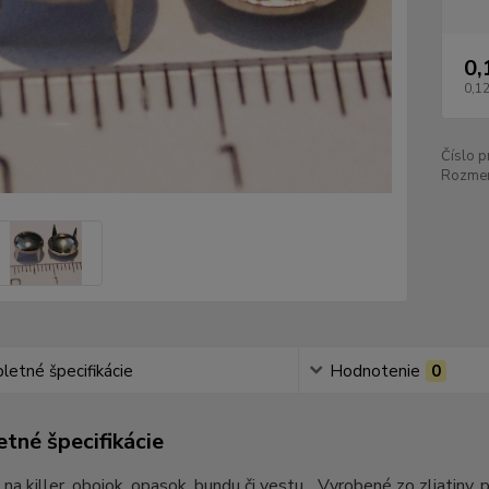
0,
0,12
Číslo p
Rozmer
etné špecifikácie
Hodnotenie
0
tné špecifikácie
 na killer, obojok, opasok, bundu či vestu... Vyrobené zo zliatiny,