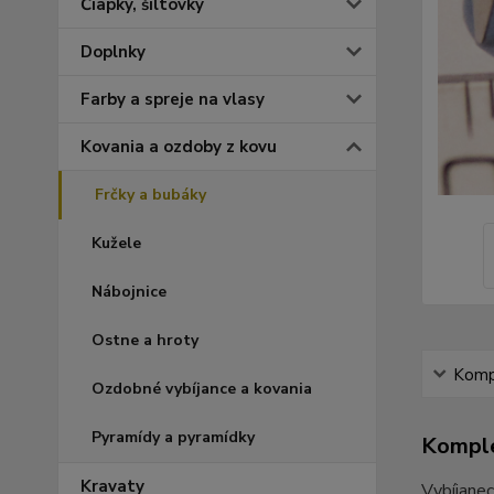
Čiapky, šiltovky
Doplnky
Farby a spreje na vlasy
Kovania a ozdoby z kovu
Frčky a bubáky
Kužele
Nábojnice
Ostne a hroty
Kompl
Ozdobné vybíjance a kovania
Pyramídy a pyramídky
Komple
Kravaty
Vybíjanec