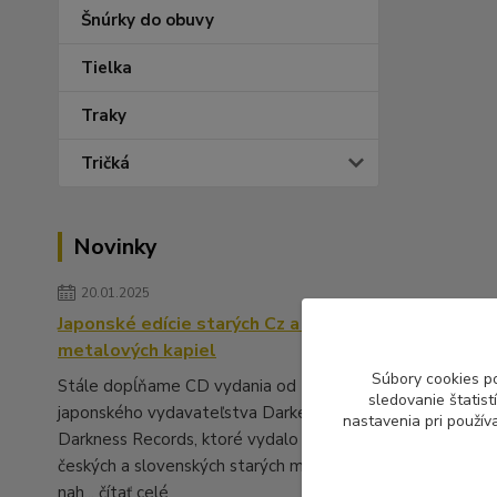
Šnúrky do obuvy
Tielka
Traky
Tričká
Novinky
20.01.2025
Japonské edície starých Cz a Sk
metalových kapiel
Súbory cookies p
Stále dopĺňame CD vydania od
sledovanie štatis
japonského vydavateľstva Darker Than
nastavenia pri použív
Darkness Records, ktoré vydalo množstvo
českých a slovenských starých metalových
nah...
čítať celé