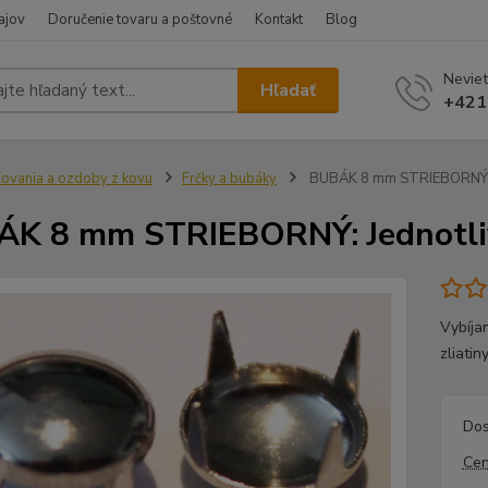
ajov
Doručenie tovaru a poštovné
Kontakt
Blog
Neviet
Hľadať
+421
ovania a ozdoby z kovu
Frčky a bubáky
BUBÁK 8 mm STRIEBORNÝ: J
K 8 mm STRIEBORNÝ: Jednotliv
Vybíjan
zliati
Dos
Cen