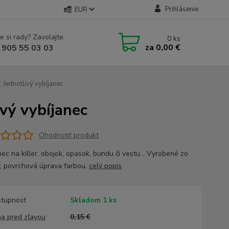
Prihlásenie
EUR
e si rady? Zavolajte.
0
ks
za
0,00 €
 905 55 03 03
ednotlivý vybíjanec
ý vybíjanec
Ohodnotiť produkt
ec na killer, obojok, opasok, bundu či vestu... Vyrobené zo
ny, povrchová úprava farbou.
celý popis
tupnosť
Skladom 1 ks
a pred zľavou
0,15 €