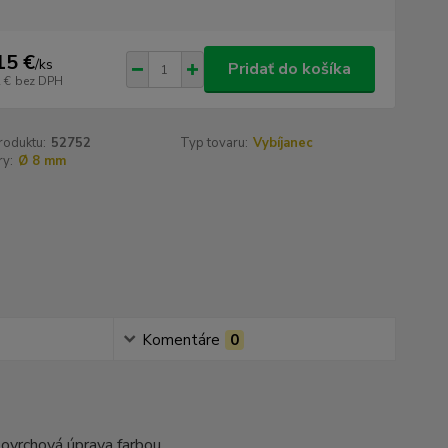
15 €
/
ks
Pridať do košíka
 €
bez DPH
roduktu:
52752
Typ tovaru:
Vybíjanec
y:
Ø 8 mm
Komentáre
0
 povrchová úprava farbou.