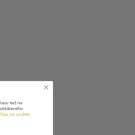
asu tiež na
o obľúbeného
Viac na využitie