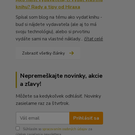
knihu? Rady a tipy od Hiraxa
Spísal som blog na tému ako vydať knihu -
buď si nájdete vydavateľa (ale aj to má
svoju technológiu), alebo si prvotinu
vydáte sami na vlastné náklady...
čítať celé
Zobraziť všetky články
Nepremeškajte novinky, akcie
a zľavy!
Môžete sa kedykoľvek odhlásiť. Novinky
zasielame raz za štvrťrok.
Prihlásiť sa
Súhlasím so
spracovaním osobných údajov
za
účelom zasielania newslettera.