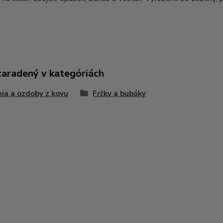
zaradený v kategóriách
ia a ozdoby z kovu
Frčky a bubáky