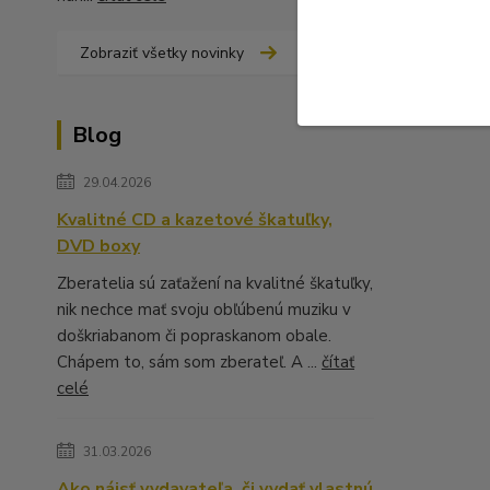
Zobraziť všetky novinky
Blog
29.04.2026
Kvalitné CD a kazetové škatuľky,
DVD boxy
Zberatelia sú zaťažení na kvalitné škatuľky,
nik nechce mať svoju obľúbenú muziku v
doškriabanom či popraskanom obale.
Chápem to, sám som zberateľ. A ...
čítať
celé
31.03.2026
Ako nájsť vydavateľa, či vydať vlastnú