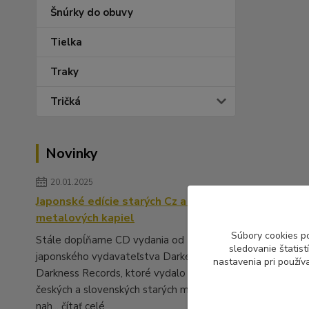
Šnúrky do obuvy
Tielka
Traky
Tričká
Novinky
20.01.2025
Japonské edície starých Cz a Sk
metalových kapiel
Súbory cookies p
Stále dopĺňame CD vydania od
sledovanie štatis
japonského vydavateľstva Darker Than
nastavenia pri použív
Darkness Records, ktoré vydalo množstvo
českých a slovenských starých metalových
nah...
čítať celé