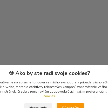
🍪 Ako by ste radi svoje cookies?
oužívame na správne fungovanie nášho e-shopu a v prípade vášho súhl
tík o webe, meranie efektivity reklamných kampaní, zapamätanie vášh
aní stránok, či zobrazenie reklám zodpovedajúcich vašim preferenciám.
cookies
Nastavenia