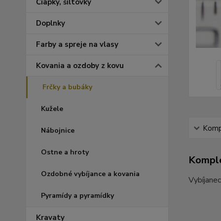
Čiapky, šiltovky
Doplnky
Farby a spreje na vlasy
Kovania a ozdoby z kovu
Frčky a bubáky
Kužele
Kompl
Nábojnice
Ostne a hroty
Komple
Ozdobné vybíjance a kovania
Vybíjanec
Pyramídy a pyramídky
Kravaty