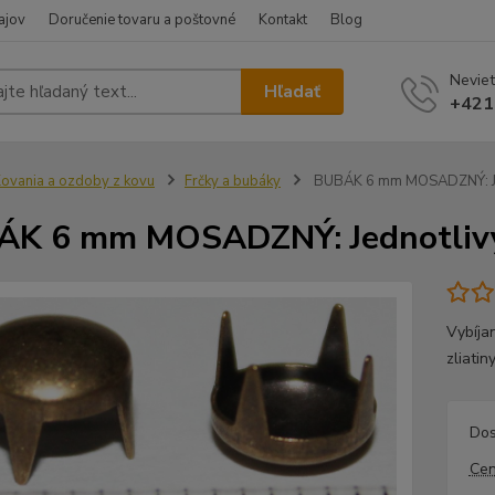
ajov
Doručenie tovaru a poštovné
Kontakt
Blog
Neviet
Hľadať
+421
ovania a ozdoby z kovu
Frčky a bubáky
BUBÁK 6 mm MOSADZNÝ: Jed
K 6 mm MOSADZNÝ: Jednotlivý
Vybíjan
zliati
Dos
Cen