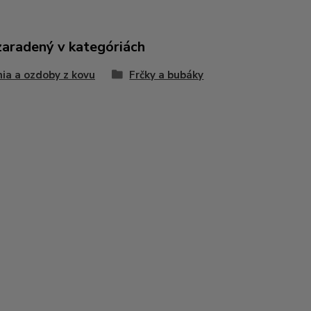
zaradený v kategóriách
ia a ozdoby z kovu
Frčky a bubáky