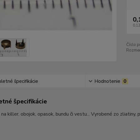
0,
0,12
Číslo p
Rozmer
etné špecifikácie
Hodnotenie
0
tné špecifikácie
 na killer, obojok, opasok, bundu či vestu... Vyrobené zo zliatiny,