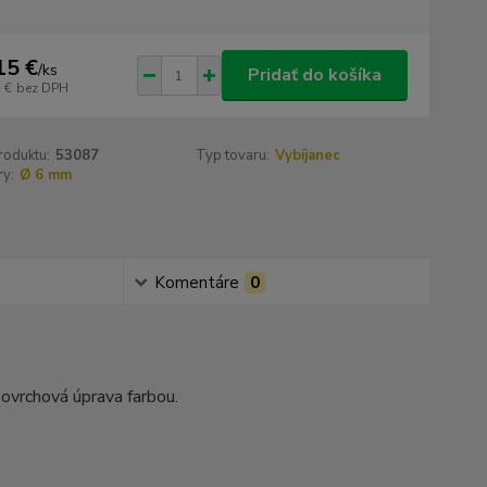
15 €
/
ks
Pridať do košíka
 €
bez DPH
roduktu:
53087
Typ tovaru:
Vybíjanec
y:
Ø 6 mm
Komentáre
0
 povrchová úprava farbou.