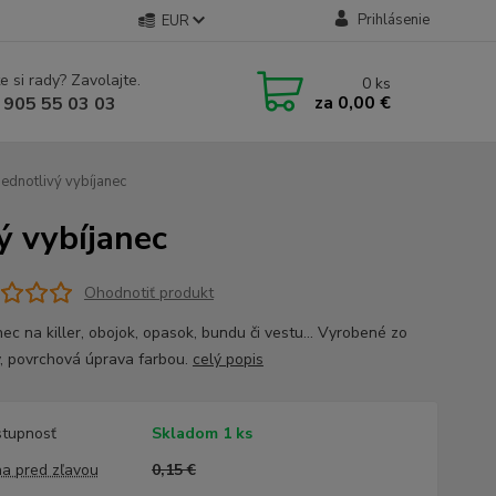
Prihlásenie
EUR
e si rady? Zavolajte.
0
ks
za
0,00 €
 905 55 03 03
notlivý vybíjanec
 vybíjanec
Ohodnotiť produkt
ec na killer, obojok, opasok, bundu či vestu... Vyrobené zo
ny, povrchová úprava farbou.
celý popis
tupnosť
Skladom 1 ks
a pred zľavou
0,15 €