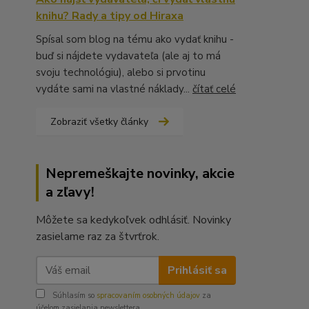
knihu? Rady a tipy od Hiraxa
Spísal som blog na tému ako vydať knihu -
buď si nájdete vydavateľa (ale aj to má
svoju technológiu), alebo si prvotinu
vydáte sami na vlastné náklady...
čítať celé
Zobraziť všetky články
Nepremeškajte novinky, akcie
a zľavy!
Môžete sa kedykoľvek odhlásiť. Novinky
zasielame raz za štvrťrok.
Prihlásiť sa
Súhlasím so
spracovaním osobných údajov
za
účelom zasielania newslettera.