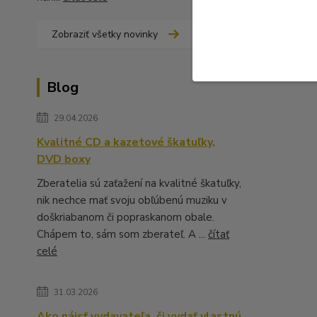
Zobraziť všetky novinky
Blog
29.04.2026
Kvalitné CD a kazetové škatuľky,
DVD boxy
Zberatelia sú zaťažení na kvalitné škatuľky,
nik nechce mať svoju obľúbenú muziku v
doškriabanom či popraskanom obale.
Chápem to, sám som zberateľ. A ...
čítať
celé
31.03.2026
Ako nájsť vydavateľa, či vydať vlastnú