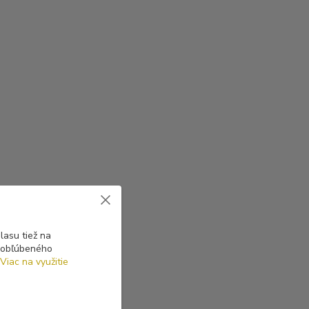
asu tiež na
o obľúbeného
Viac na využitie