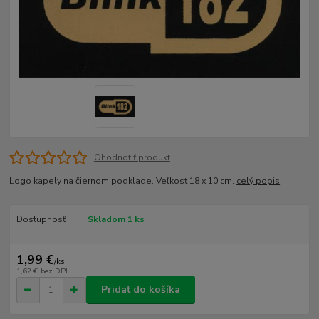
Ohodnotiť produkt
Logo kapely na čiernom podklade. Veľkosť 18 x 10 cm.
celý popis
Dostupnosť
Skladom 1 ks
1,99 €
/
ks
1,62 €
bez DPH
Pridať do košíka