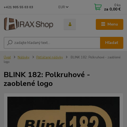
0
ks
EUR
+421 905 55 03 03
za
0,00 €
Menu
Hľadať
Úvod
Nášivky
Potláčané nášivky
BLINK 182: Polkruhové - zaoblené
logo
BLINK 182: Polkruhové -
zaoblené logo