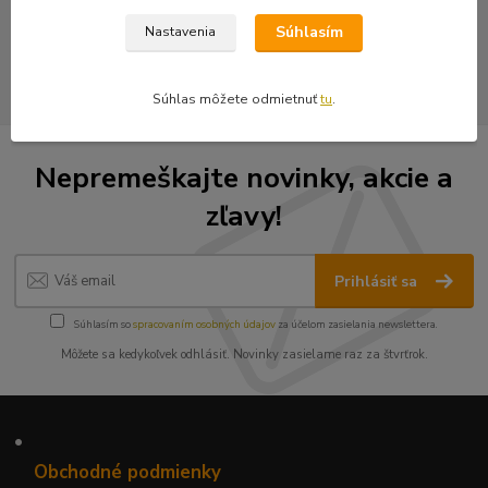
Nášivky
Súhlasím
Nastavenia
Potláčané nášivky
Súhlas môžete odmietnuť
tu
.
Nepremeškajte novinky, akcie a
zľavy!
Prihlásiť sa
Súhlasím so
spracovaním osobných údajov
za účelom zasielania newslettera.
Môžete sa kedykoľvek odhlásiť. Novinky zasielame raz za štvrťrok.
•
Obchodné podmienky