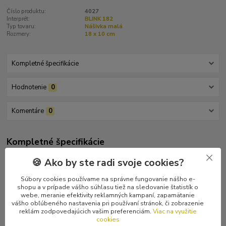
Číslo produktu:
4027
Interprét:
BLINK 182
Typ tovaru:
Nášivka malá
Rozmery:
18 x 10 cm
Kompletné špecifikácie
Hodnotenie
0
Komentáre
0
Kompletné špecifikácie
Logo kapely na čiernom podklade. Veľkosť 18 x 10 cm.
🍪 Ako by ste radi svoje cookies?
Súbory cookies používame na správne fungovanie nášho e-
shopu a v prípade vášho súhlasu tiež na sledovanie štatistík o
webe, meranie efektivity reklamných kampaní, zapamätanie
vášho obľúbeného nastavenia pri používaní stránok, či zobrazenie
Tovar zaradený v kategóriách
reklám zodpovedajúcich vašim preferenciám.
Viac na využitie
cookies