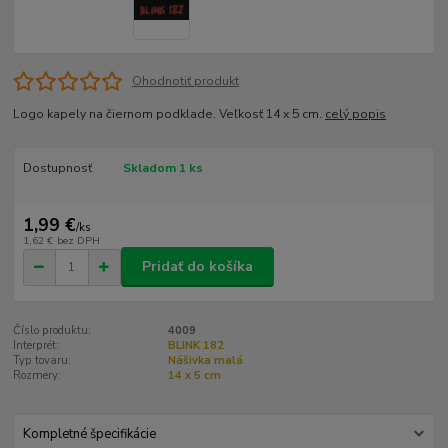
Ohodnotiť produkt
Logo kapely na čiernom podklade. Veľkosť 14 x 5 cm.
celý popis
Dostupnosť
Skladom 1 ks
1,99 €
/
ks
1,62 €
bez DPH
Pridať do košíka
Číslo produktu:
4009
Interprét:
BLINK 182
Typ tovaru:
Nášivka malá
Rozmery:
14 x 5 cm
Kompletné špecifikácie