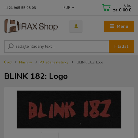
0
ks
EUR
+421 905 55 03 03
za
0,00 €
Menu
Hľadať
Úvod
Nášivky
Potláčané nášivky
BLINK 182: Logo
BLINK 182: Logo