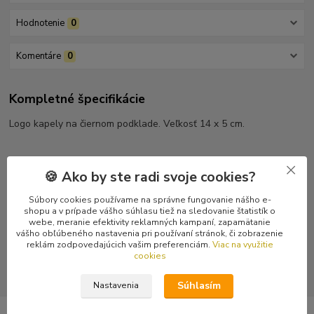
Hodnotenie
0
Komentáre
0
Kompletné špecifikácie
Logo kapely na čiernom podklade. Veľkosť 14 x 5 cm.
🍪 Ako by ste radi svoje cookies?
Tovar zaradený v kategóriách
Súbory cookies používame na správne fungovanie nášho e-
shopu a v prípade vášho súhlasu tiež na sledovanie štatistík o
Nášivky
webe, meranie efektivity reklamných kampaní, zapamätanie
vášho obľúbeného nastavenia pri používaní stránok, či zobrazenie
Potláčané nášivky
reklám zodpovedajúcich vašim preferenciám.
Viac na využitie
cookies
Súhlasím
Nastavenia