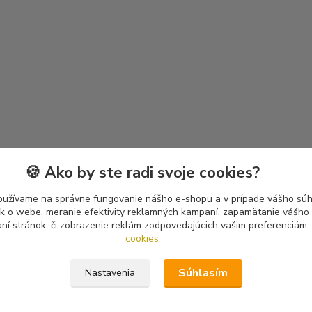
🍪 Ako by ste radi svoje cookies?
oužívame na správne fungovanie nášho e-shopu a v prípade vášho súhl
tík o webe, meranie efektivity reklamných kampaní, zapamätanie vášh
aní stránok, či zobrazenie reklám zodpovedajúcich vašim preferenciám.
cookies
Súhlasím
Nastavenia