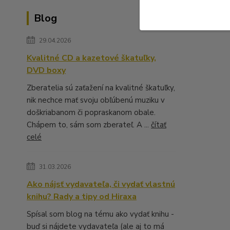
Blog
29.04.2026
Kvalitné CD a kazetové škatuľky,
DVD boxy
Zberatelia sú zaťažení na kvalitné škatuľky,
nik nechce mať svoju obľúbenú muziku v
doškriabanom či popraskanom obale.
Chápem to, sám som zberateľ. A ...
čítať
celé
31.03.2026
Ako nájsť vydavateľa, či vydať vlastnú
knihu? Rady a tipy od Hiraxa
Spísal som blog na tému ako vydať knihu -
buď si nájdete vydavateľa (ale aj to má