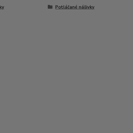
ky
Potláčané nášivky