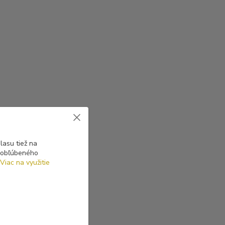
asu tiež na
o obľúbeného
Viac na využitie