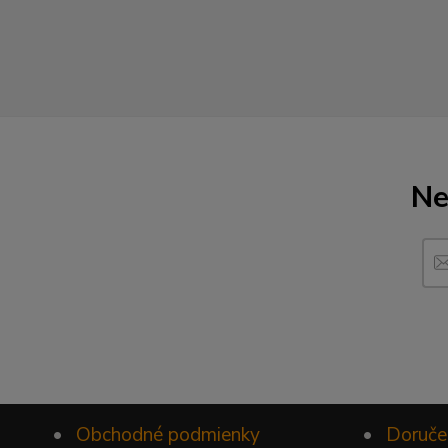
Ne
•
Obchodné podmienky
•
Doruče