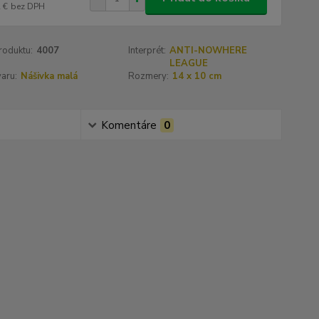
 €
bez DPH
roduktu:
4007
Interprét:
ANTI-NOWHERE
LEAGUE
aru:
Nášivka malá
Rozmery:
14 x 10 cm
Komentáre
0