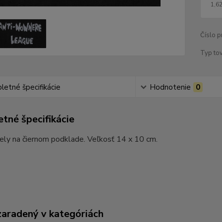
1,62
Číslo p
Typ tov
etné špecifikácie
Hodnotenie
0
tné špecifikácie
ely na čiernom podklade. Veľkosť 14 x 10 cm.
zaradený v kategóriách