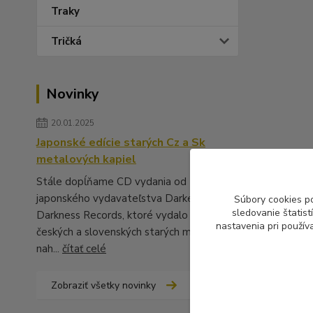
Traky
Tričká
Novinky
20.01.2025
Japonské edície starých Cz a Sk
metalových kapiel
Stále dopĺňame CD vydania od
japonského vydavateľstva Darker Than
Súbory cookies p
sledovanie štatis
Darkness Records, ktoré vydalo množstvo
nastavenia pri použív
českých a slovenských starých metalových
nah...
čítať celé
Zobraziť všetky novinky