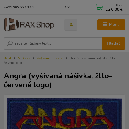
0
ks
EUR
+421 905 55 03 03
za
0,00 €
Menu
Hľadať
Úvod
Nášivky
Vyšívané nášivky
Angra (vyšívaná nášivka, žlto-
červené logo)
Angra (vyšívaná nášivka, žlto-
červené logo)