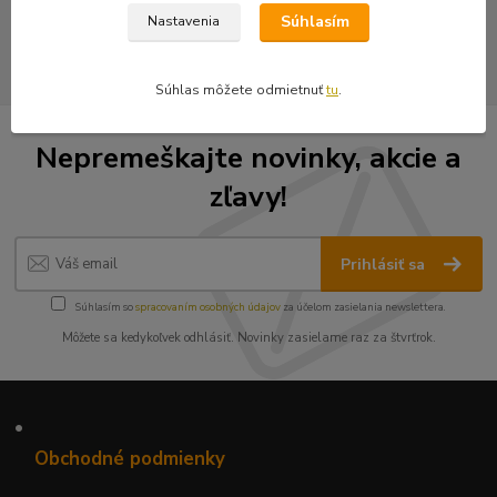
Vyšívané nášivky
Súhlasím
Nastavenia
Súhlas môžete odmietnuť
tu
.
Nepremeškajte novinky, akcie a
zľavy!
Prihlásiť sa
Súhlasím so
spracovaním osobných údajov
za účelom zasielania newslettera.
Môžete sa kedykoľvek odhlásiť. Novinky zasielame raz za štvrťrok.
•
Obchodné podmienky