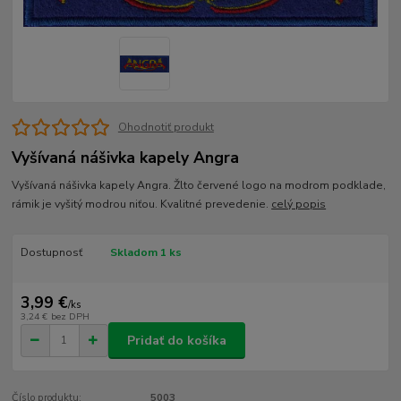
Ohodnotiť produkt
Vyšívaná nášivka kapely Angra
Vyšívaná nášivka kapely Angra. Žlto červené logo na modrom podklade,
rámik je vyšitý modrou niťou. Kvalitné prevedenie.
celý popis
Dostupnosť
Skladom 1 ks
3,99 €
/
ks
3,24 €
bez DPH
Pridať do košíka
Číslo produktu:
5003