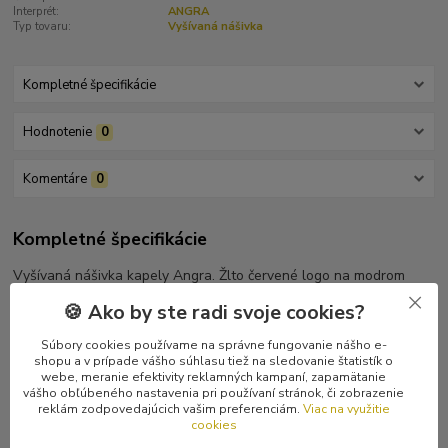
Interprét:
ANGRA
Typ tovaru:
Vyšívaná nášivka
Kompletné špecifikácie
Hodnotenie
0
Komentáre
0
Kompletné špecifikácie
Vyšívaná nášivka kapely Angra. Žlto červené logo na modrom
podklade, rámik je vyšitý modrou niťou. Kvalitné prevedenie.
🍪 Ako by ste radi svoje cookies?
Súbory cookies používame na správne fungovanie nášho e-
shopu a v prípade vášho súhlasu tiež na sledovanie štatistík o
webe, meranie efektivity reklamných kampaní, zapamätanie
Tovar zaradený v kategóriách
vášho obľúbeného nastavenia pri používaní stránok, či zobrazenie
reklám zodpovedajúcich vašim preferenciám.
Viac na využitie
cookies
Nášivky