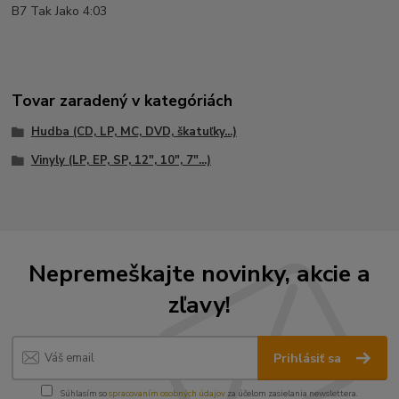
B7 Tak Jako 4:03
Tovar zaradený v kategóriách
Hudba (CD, LP, MC, DVD, škatuľky...)
Vinyly (LP, EP, SP, 12", 10", 7"...)
Nepremeškajte novinky, akcie a
zľavy!
Prihlásiť sa
Súhlasím so
spracovaním osobných údajov
za účelom zasielania newslettera.