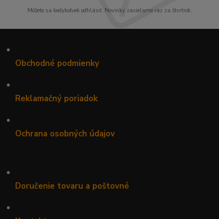
Môžete sa kedykoľvek odhlásiť. Novinky zasielame raz za štvrťrok.
•
Obchodné podmienky
•
Reklamačný poriadok
•
Ochrana osobných údajov
•
Doručenie tovaru a poštovné
•