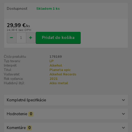
Dostupnosť
Skladom 1 ks
29,99 €
/
ks
24,38 €
bez DPH
Pridať do košíka
Číslo produktu:
176169
Typ tovaru:
LP
Interprét:
Alkehol
Titul:
Planeta opic
Vydavateľ:
Alkehol Records
Rok vydania:
2021
Hudobný štýl:
Alko metal
Kompletné špecifikácie
Hodnotenie
0
Komentáre
0