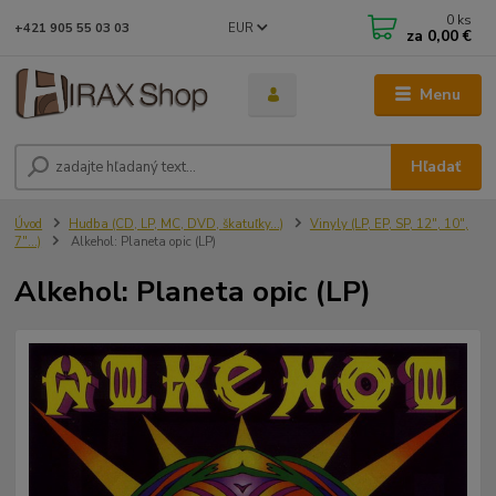
0
ks
EUR
+421 905 55 03 03
za
0,00 €
Menu
Hľadať
Úvod
Hudba (CD, LP, MC, DVD, škatuľky...)
Vinyly (LP, EP, SP, 12", 10",
7"...)
Alkehol: Planeta opic (LP)
Alkehol: Planeta opic (LP)