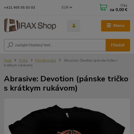
0
ks
EUR
+421 905 55 03 03
za
0,00 €
Menu
Hľadať
Úvod
Tričká
Pánske tričká
Abrasive: Devotion (pánske tričko s
krátkym rukávom)
Abrasive: Devotion (pánske tričko
s krátkym rukávom)