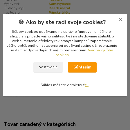
Vydavateľ:
Samovydanie
Hudobný štýl:
Death metal
Typ tovaru:
Pánske tričko
Farba:
Čierna
🍪 Ako by ste radi svoje cookies?
Súbory cookies používame na správne fungovanie nášho e-
Kompletné špecifikácie
shopu a v prípade vášho súhlasu tiež na sledovanie štatistík o
webe, meranie efektivity reklamných kampaní, zapamätanie
vášho obľúbeného nastavenia pri používaní stránok, či zobrazenie
Hodnotenie
0
reklám zodpovedajúcich vašim preferenciám.
Viac na využitie
cookies
Komentáre
0
Súhlasím
Nastavenia
Kompletné špecifikácie
Súhlas môžete odmietnuť
tu
.
Pánske čierne tričko nemeckej death metalovej kapely. Posledný
kus veľkosti XL.
Tovar zaradený v kategóriách