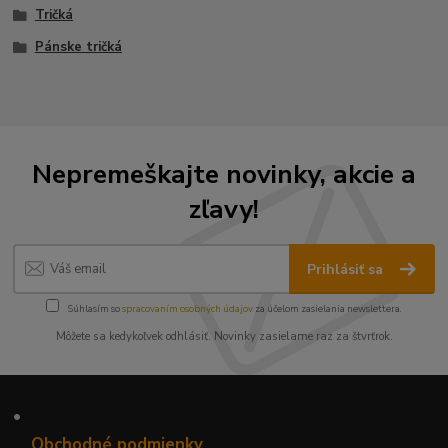
Tričká
Pánske tričká
Nepremeškajte novinky, akcie a
zľavy!
Prihlásiť sa
Súhlasím so
spracovaním osobných údajov
za účelom zasielania newslettera.
Môžete sa kedykoľvek odhlásiť. Novinky zasielame raz za štvrťrok.
•
Obchodné podmienky