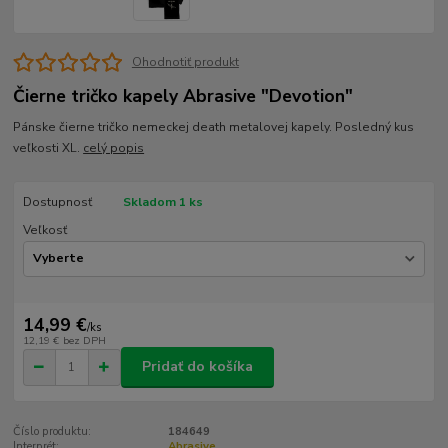
Ohodnotiť produkt
Čierne tričko kapely Abrasive "Devotion"
Pánske čierne tričko nemeckej death metalovej kapely. Posledný kus
veľkosti XL.
celý popis
Dostupnosť
Skladom 1 ks
Veľkosť
14,99 €
/
ks
12,19 €
bez DPH
Pridať do košíka
Číslo produktu:
184649
Interprét:
Abrasive