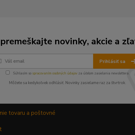
premeškajte novinky, akcie a zľa
Prihlásiť sa
Súhlasím so
spracovaním osobných údajov
za účelom zasielania newslettera.
Môžete sa kedykoľvek odhlásiť. Novinky zasielame raz za štvrťrok.
nie tovaru a poštovné
t