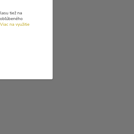
asu tiež na
o obľúbeného
Viac na využitie