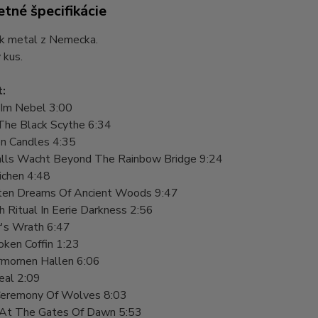
tné špecifikácie
k metal z Nemecka.
 kus.
t:
 Im Nebel 3:00
The Black Scythe 6:34
en Candles 4:35
lls Wacht Beyond The Rainbow Bridge 9:24
ichen 4:48
ten Dreams Of Ancient Woods 9:47
 Ritual In Eerie Darkness 2:56
r's Wrath 6:47
oken Coffin 1:23
rmornen Hallen 6:06
eal 2:09
eremony Of Wolves 8:03
 At The Gates Of Dawn 5:53