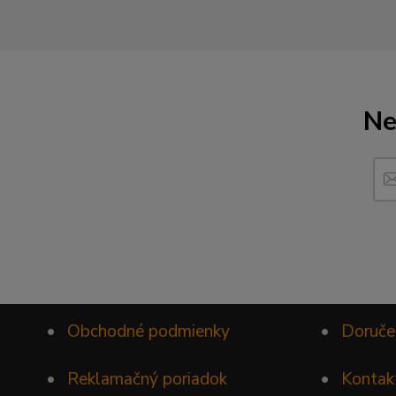
Ne
•
Obchodné podmienky
•
Doruče
•
Reklamačný poriadok
•
Kontak