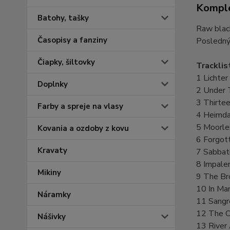
Komple
Batohy, tašky
Raw blac
Časopisy a fanziny
Posledný
Čiapky, šiltovky
Tracklis
1 Lichter
Doplnky
2 Under 
3 Thirte
Farby a spreje na vlasy
4 Heimda
5 Moorle
Kovania a ozdoby z kovu
6 Forgot
Kravaty
7 Sabbath
8 Impale
Mikiny
9 The Br
10 In Ma
Náramky
11 Sangr
12 The C
Nášivky
13 River