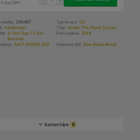
 €
bez DPH
roduktu:
290487
Typ tovaru:
CD
t:
Aasfresser
Titul:
Under The Black Scythe
teľ:
A Fine Day To DIe
Rok vydania:
2019
Records
ydania:
ANTI-POSER 019
Hudobný štýl:
Raw Black Metal
Komentáre
0