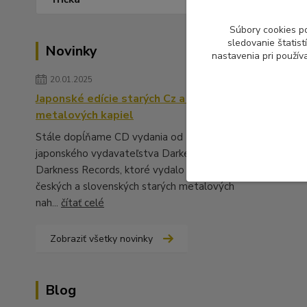
Súbory cookies p
sledovanie štatis
Novinky
nastavenia pri použív
20.01.2025
Japonské edície starých Cz a Sk
metalových kapiel
Stále dopĺňame CD vydania od
japonského vydavateľstva Darker Than
Darkness Records, ktoré vydalo množstvo
českých a slovenských starých metalových
nah...
čítať celé
Zobraziť všetky novinky
Blog