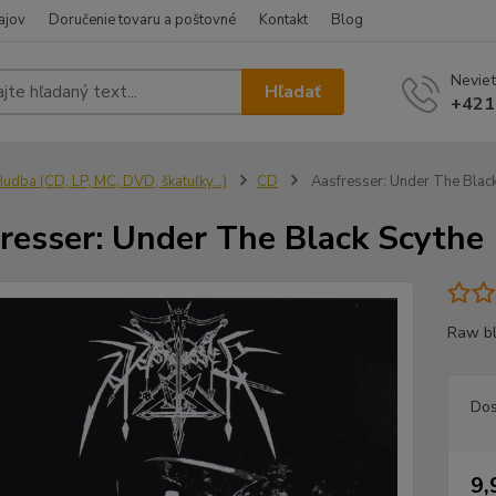
ajov
Doručenie tovaru a poštovné
Kontakt
Blog
Neviet
Hľadať
+421
udba (CD, LP, MC, DVD, škatuľky...)
CD
Aasfresser: Under The Black
resser: Under The Black Scythe
Raw bl
Dos
9,