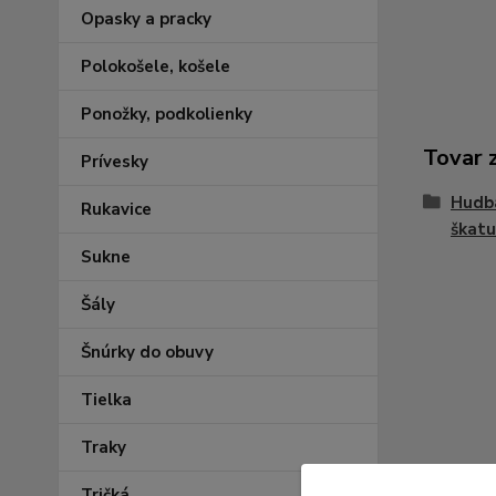
Opasky a pracky
Polokošele, košele
Ponožky, podkolienky
Tovar 
Prívesky
Hudba
Rukavice
škatuľ
Sukne
Šály
Šnúrky do obuvy
Tielka
Traky
Tričká