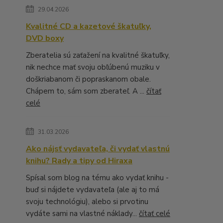
29.04.2026
Kvalitné CD a kazetové škatuľky,
DVD boxy
Zberatelia sú zaťažení na kvalitné škatuľky,
nik nechce mať svoju obľúbenú muziku v
doškriabanom či popraskanom obale.
Chápem to, sám som zberateľ. A ...
čítať
celé
31.03.2026
Ako nájsť vydavateľa, či vydať vlastnú
knihu? Rady a tipy od Hiraxa
Spísal som blog na tému ako vydať knihu -
buď si nájdete vydavateľa (ale aj to má
svoju technológiu), alebo si prvotinu
vydáte sami na vlastné náklady...
čítať celé