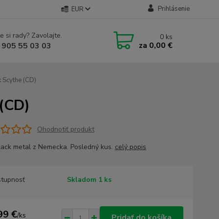
Prihlásenie
EUR
e si rady? Zavolajte.
0
ks
za
0,00 €
 905 55 03 03
 Scythe (CD)
 (CD)
Ohodnotiť produkt
ack metal z Nemecka. Posledný kus.
celý popis
tupnosť
Skladom 1 ks
99 €
/
ks
Pridať do košíka