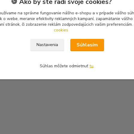
🍪 Ako by ste radi svoje cookies?
oužívame na správne fungovanie nášho e-shopu a v prípade vášho súhl
tík o webe, meranie efektivity reklamných kampaní, zapamätanie vášh
aní stránok, či zobrazenie reklám zodpovedajúcich vašim preferenciám.
cookies
Súhlasím
Nastavenia
Súhlas môžete odmietnuť
tu
.