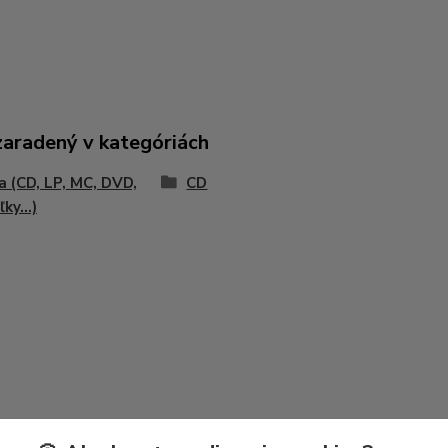
zaradený v kategóriách
 (CD, LP, MC, DVD,
CD
ky...)