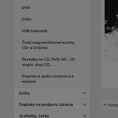
DVD
DVDr
USB (nahraté)
Čisté magnetofónové kazety,
CDr a DVDrká
Škatuľky na CD, DVD, MC, CD
single, dvoj-CD...
Doplnky k audio nosičom a k
vinylom
Knihy
Doplnky na podporu zdravia
Kompl
Arafatky, šatky