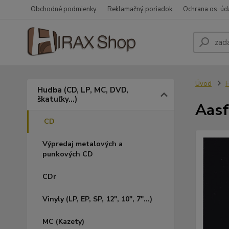
Obchodné podmienky
Reklamačný poriadok
Ochrana os. úd
Úvod
H
Hudba (CD, LP, MC, DVD,
škatuľky...)
Aasf
CD
Výpredaj metalových a
punkových CD
CDr
Vinyly (LP, EP, SP, 12", 10", 7"...)
MC (Kazety)