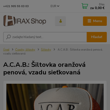
0
ks
EUR
+421 905 55 03 03
za
0,00 €
Menu
Hľadať
Úvod
Čiapky, šiltovky
Šiltovky
A.C.A.B.: Šiltovka oranžová penová,
vzadu sieťkovaná
A.C.A.B.: Šiltovka oranžová
penová, vzadu sieťkovaná