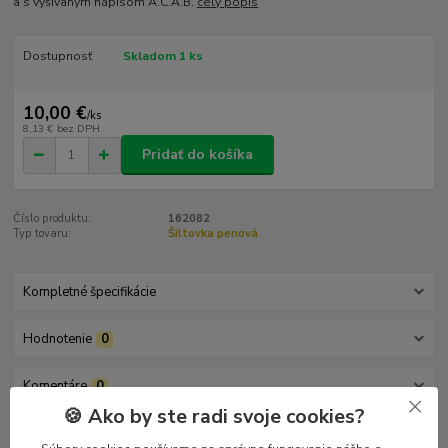
a s vyšívaným nápisom A.C.A.B.
celý popis
Dostupnosť
Skladom 1 ks
10,00 €
/
ks
8,13 €
bez DPH
Pridať do košíka
Číslo produktu:
162082
Typ tovaru:
Šiltovka penová
Kompletné špecifikácie
Hodnotenie
0
Komentáre
0
🍪 Ako by ste radi svoje cookies?
Kompletné špecifikácie