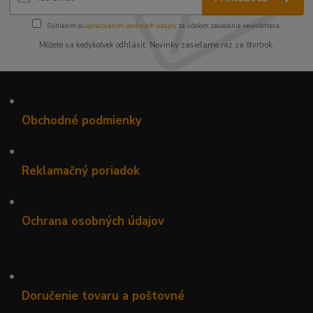
Súhlasím so
spracovaním osobných údajov
za účelom zasielania newslettera.
Môžete sa kedykoľvek odhlásiť. Novinky zasielame raz za štvrťrok.
•
Obchodné podmienky
•
Reklamačný poriadok
•
Ochrana osobných údajov
•
Doručenie tovaru a poštovné