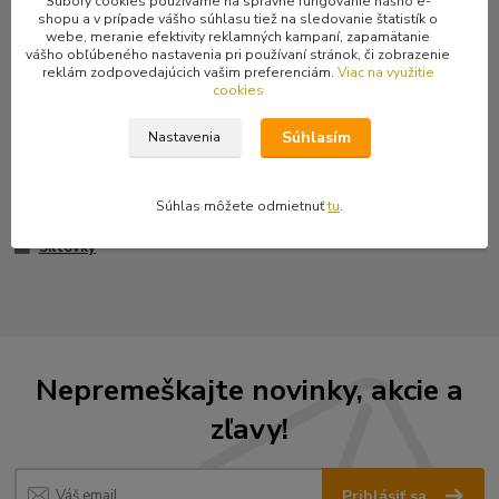
Súbory cookies používame na správne fungovanie nášho e-
shopu a v prípade vášho súhlasu tiež na sledovanie štatistík o
webe, meranie efektivity reklamných kampaní, zapamätanie
Posledný kus oranžovo bielej sieťkovanej šiltovky s penovým
vášho obľúbeného nastavenia pri používaní stránok, či zobrazenie
predkom a s vyšívaným nápisom A.C.A.B.
reklám zodpovedajúcich vašim preferenciám.
Viac na využitie
cookies
Súhlasím
Nastavenia
Tovar zaradený v kategóriách
Súhlas môžete odmietnuť
tu
.
Čiapky, šiltovky
Šiltovky
Nepremeškajte novinky, akcie a
zľavy!
Prihlásiť sa