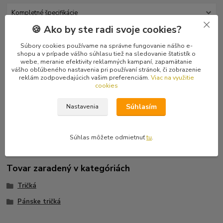
Kompletné špecifikácie
🍪 Ako by ste radi svoje cookies?
Hodnotenie
0
Súbory cookies používame na správne fungovanie nášho e-
shopu a v prípade vášho súhlasu tiež na sledovanie štatistík o
Komentáre
0
webe, meranie efektivity reklamných kampaní, zapamätanie
vášho obľúbeného nastavenia pri používaní stránok, či zobrazenie
reklám zodpovedajúcich vašim preferenciám.
Viac na využitie
cookies
Kompletné špecifikácie
Súhlasím
Nastavenia
Čierne pánske tričko s motívom nápisu A.C.A.B. podčiarknuté
červenou linkou.
Súhlas môžete odmietnuť
tu
.
Tovar zaradený v kategóriách
Tričká
Pánske tričká