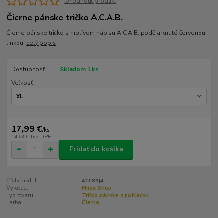
Ohodnotiť produkt
Čierne pánske tričko A.C.A.B.
Čierne pánske tričko s motívom nápisu A.C.A.B. podčiarknuté červenou
linkou.
celý popis
Dostupnosť
Skladom 1 ks
Veľkosť
17,99 €
/
ks
14,63 €
bez DPH
Pridať do košíka
Číslo produktu:
41089|4
Výrobca:
Hirax Shop
Typ tovaru:
Tričko pánske s potlačou
Farba:
Čierna