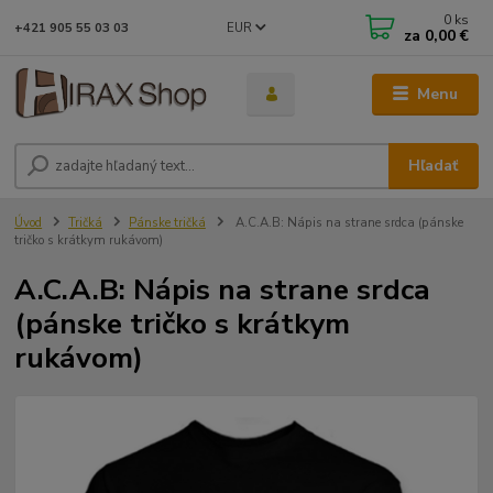
0
ks
EUR
+421 905 55 03 03
za
0,00 €
Menu
Hľadať
Úvod
Tričká
Pánske tričká
A.C.A.B: Nápis na strane srdca (pánske
tričko s krátkym rukávom)
A.C.A.B: Nápis na strane srdca
(pánske tričko s krátkym
rukávom)