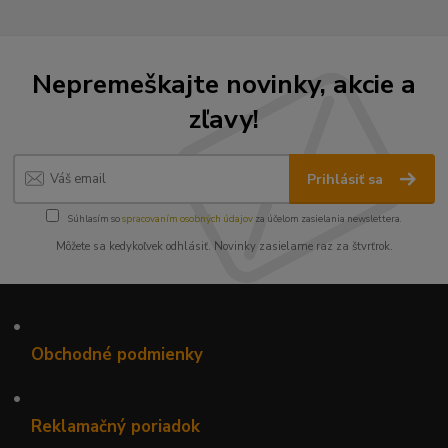
Nepremeškajte novinky, akcie a
zľavy!
Prihlásiť sa
Súhlasím so
spracovaním osobných údajov
za účelom zasielania newslettera.
Môžete sa kedykoľvek odhlásiť. Novinky zasielame raz za štvrťrok.
•
Obchodné podmienky
•
Reklamačný poriadok