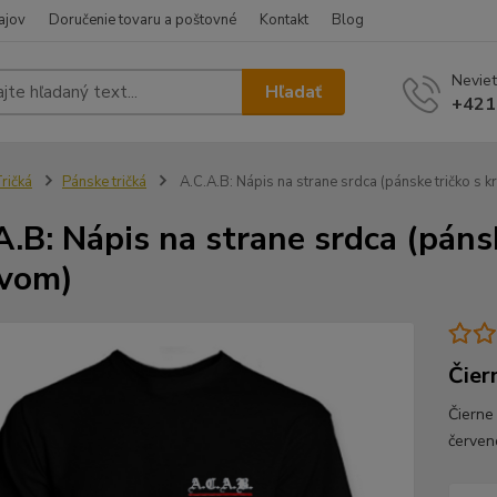
ajov
Doručenie tovaru a poštovné
Kontakt
Blog
Neviet
Hľadať
+421
ričká
Pánske tričká
A.C.A.B: Nápis na strane srdca (pánske tričko s 
A.B: Nápis na strane srdca (páns
vom)
Čier
Čierne
červen