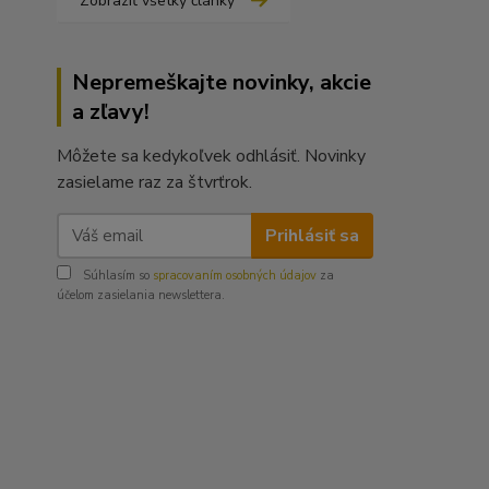
Zobraziť všetky články
Nepremeškajte novinky, akcie
a zľavy!
Môžete sa kedykoľvek odhlásiť. Novinky
zasielame raz za štvrťrok.
Prihlásiť sa
Súhlasím so
spracovaním osobných údajov
za
účelom zasielania newslettera.