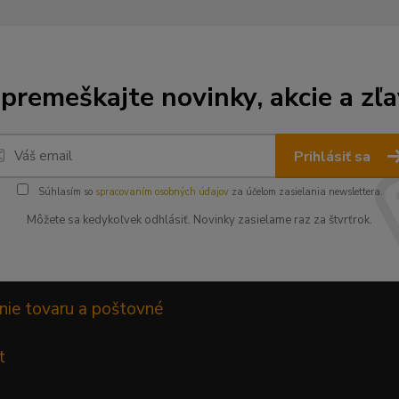
premeškajte novinky, akcie a zľa
Prihlásiť sa
Súhlasím so
spracovaním osobných údajov
za účelom zasielania newslettera.
Môžete sa kedykoľvek odhlásiť. Novinky zasielame raz za štvrťrok.
nie tovaru a poštovné
t