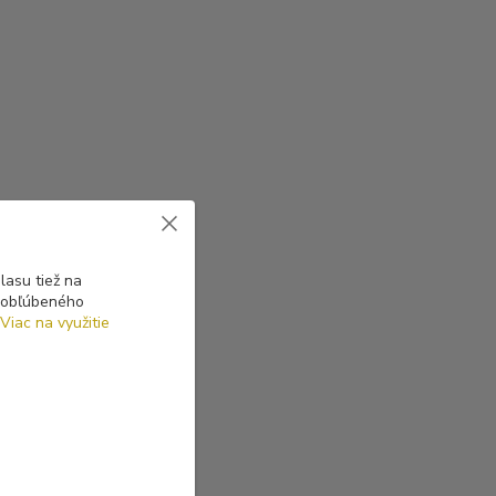
asu tiež na
o obľúbeného
Viac na využitie