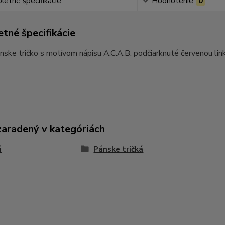
etné špecifikácie
Hodnotenie
0
tné špecifikácie
nske tričko s motívom nápisu A.C.A.B. podčiarknuté červenou lin
zaradený v kategóriách
á
Pánske tričká