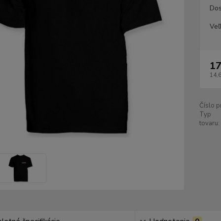
Dos
Veľ
17
14,
Číslo p
Typ
tovaru: