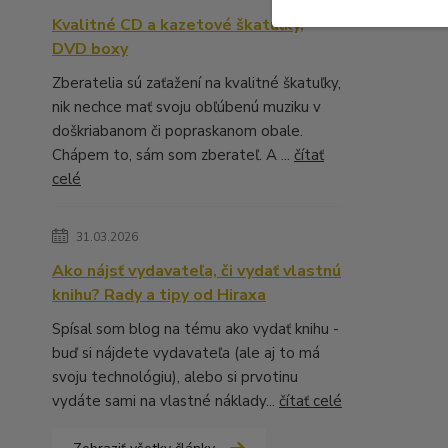
Kvalitné CD a kazetové škatuľky,
DVD boxy
Zberatelia sú zaťažení na kvalitné škatuľky,
nik nechce mať svoju obľúbenú muziku v
doškriabanom či popraskanom obale.
Chápem to, sám som zberateľ. A ...
čítať
celé
31.03.2026
Ako nájsť vydavateľa, či vydať vlastnú
knihu? Rady a tipy od Hiraxa
Spísal som blog na tému ako vydať knihu -
buď si nájdete vydavateľa (ale aj to má
svoju technológiu), alebo si prvotinu
vydáte sami na vlastné náklady...
čítať celé