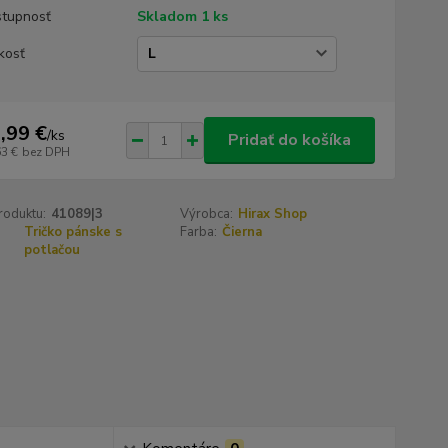
tupnosť
Skladom 1 ks
kosť
,99 €
/
ks
Pridať do košíka
63 €
bez DPH
roduktu:
41089|3
Výrobca:
Hirax Shop
Tričko pánske s
Farba:
Čierna
potlačou