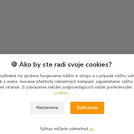
🍪 Ako by ste radi svoje cookies?
oužívame na správne fungovanie nášho e-shopu a v prípade vášho súhl
tík o webe, meranie efektivity reklamných kampaní, zapamätanie vášh
aní stránok, či zobrazenie reklám zodpovedajúcich vašim preferenciám.
cookies
Súhlasím
Nastavenia
Súhlas môžete odmietnuť
tu
.