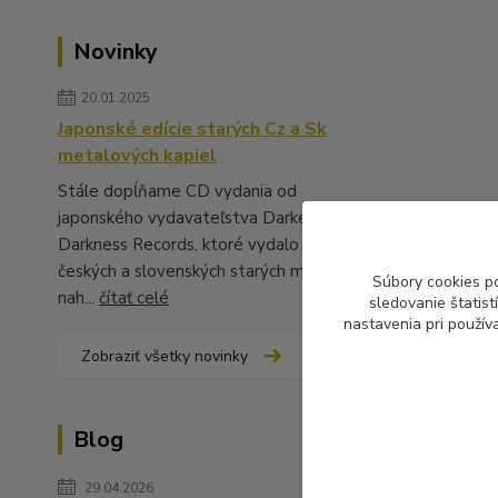
Novinky
20.01.2025
Japonské edície starých Cz a Sk
metalových kapiel
Stále dopĺňame CD vydania od
japonského vydavateľstva Darker Than
Darkness Records, ktoré vydalo množstvo
českých a slovenských starých metalových
Súbory cookies p
nah...
čítať celé
sledovanie štatis
nastavenia pri použív
Zobraziť všetky novinky
Blog
29.04.2026