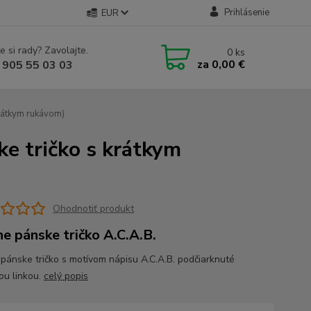
Prihlásenie
EUR
e si rady? Zavolajte.
0
ks
za
0,00 €
 905 55 03 03
krátkym rukávom)
ke tričko s krátkym
Ohodnotiť produkt
ne pánske tričko A.C.A.B.
 pánske tričko s motívom nápisu A.C.A.B. podčiarknuté
ou linkou.
celý popis