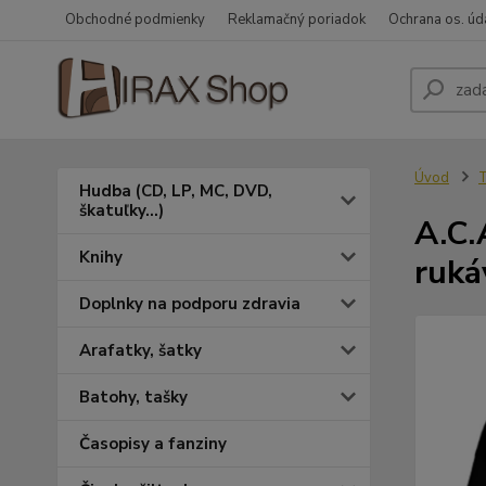
Obchodné podmienky
Reklamačný poriadok
Ochrana os. úd
Úvod
T
Hudba (CD, LP, MC, DVD,
škatuľky...)
A.C.
Knihy
ruká
Doplnky na podporu zdravia
Arafatky, šatky
Batohy, tašky
Časopisy a fanziny