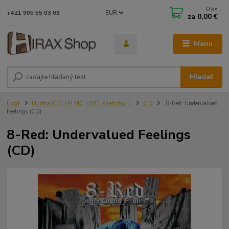
0
ks
EUR
+421 905 55 03 03
za
0,00 €
Menu
Hľadať
Úvod
Hudba (CD, LP, MC, DVD, škatuľky...)
CD
8-Red: Undervalued
Feelings (CD)
8-Red: Undervalued Feelings
(CD)