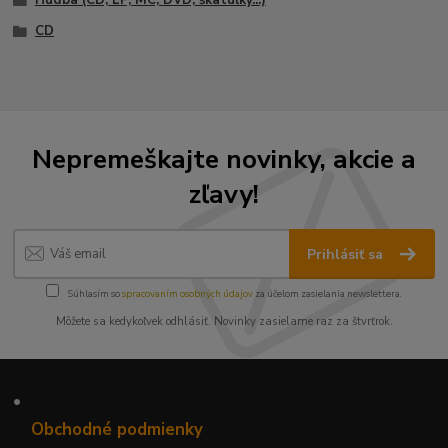
CD
Nepremeškajte novinky, akcie a
zľavy!
Prihlásiť sa
Súhlasím so
spracovaním osobných údajov
za účelom zasielania newslettera.
Môžete sa kedykoľvek odhlásiť. Novinky zasielame raz za štvrťrok.
•
Obchodné podmienky