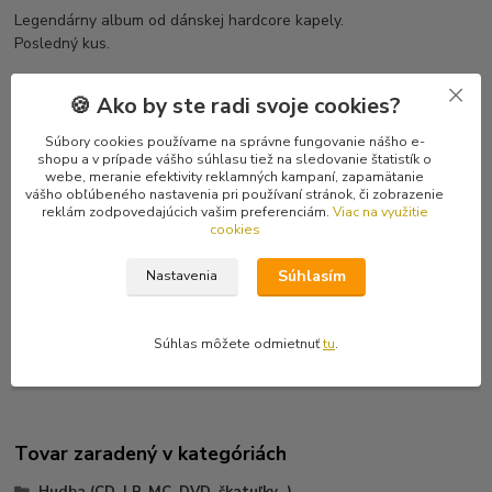
Legendárny album od dánskej hardcore kapely.
Posledný kus.
Tracklist
🍪 Ako by ste radi svoje cookies?
1 Lacking Of Breath 2:11
2 This Type 3:08
Súbory cookies používame na správne fungovanie nášho e-
3 Parts From Living 3:22
shopu a v prípade vášho súhlasu tiež na sledovanie štatistík o
webe, meranie efektivity reklamných kampaní, zapamätanie
4 Fear No Regrets 2:33
vášho obľúbeného nastavenia pri používaní stránok, či zobrazenie
5 Too Late 3:24
reklám zodpovedajúcich vašim preferenciám.
Viac na využitie
6 Down On My Knees 4:55
cookies
7 Matter Of Time 3:51
8 Vice Versa 3:30
Súhlasím
Nastavenia
9 Blame Yourself 3:32
10 Hatred 3:13
11 Undervalued Feelings 3:59
Súhlas môžete odmietnuť
tu
.
Tovar zaradený v kategóriách
Hudba (CD, LP, MC, DVD, škatuľky...)