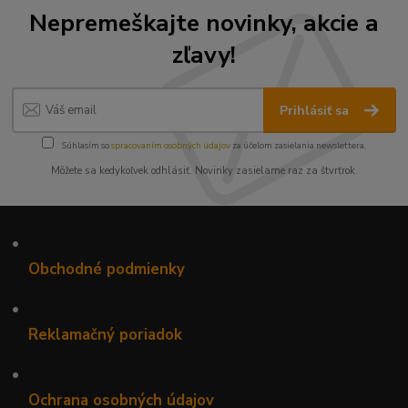
Nepremeškajte novinky, akcie a
zľavy!
Prihlásiť sa
Súhlasím so
spracovaním osobných údajov
za účelom zasielania newslettera.
Môžete sa kedykoľvek odhlásiť. Novinky zasielame raz za štvrťrok.
•
Obchodné podmienky
•
Reklamačný poriadok
•
Ochrana osobných údajov