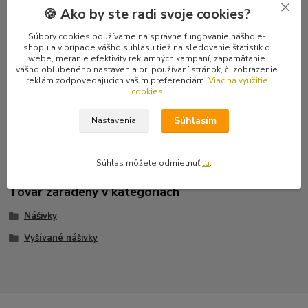
Hodnotenie
0
🍪 Ako by ste radi svoje cookies?
Súbory cookies používame na správne fungovanie nášho e-
Komentáre
0
shopu a v prípade vášho súhlasu tiež na sledovanie štatistík o
webe, meranie efektivity reklamných kampaní, zapamätanie
vášho obľúbeného nastavenia pri používaní stránok, či zobrazenie
reklám zodpovedajúcich vašim preferenciám.
Viac na využitie
Kompletné špecifikácie
cookies
Vyšívaná nášivka vhodná na zakrytie diery či iného poškodenia na
Súhlasím
Nastavenia
oblečení.
Súhlas môžete odmietnuť
tu
.
Tovar zaradený v kategóriách
Nášivky
Vyšívané nášivky