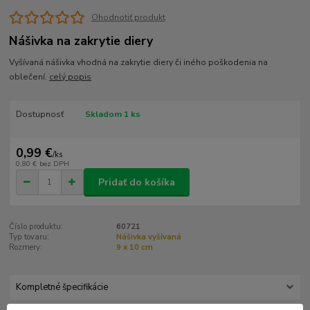
Ohodnotiť produkt
Nášivka na zakrytie diery
Vyšívaná nášivka vhodná na zakrytie diery či iného poškodenia na
oblečení.
celý popis
Dostupnosť
Skladom 1 ks
0,99 €
/
ks
0,80 €
bez DPH
Pridať do košíka
Číslo produktu:
60721
Typ tovaru:
Nášivka vyšívaná
Rozmery:
9 x 10 cm
Kompletné špecifikácie