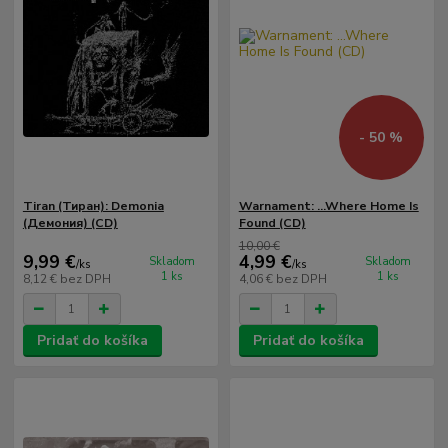
- 50 %
Tiran (Тиран): Demonia
Warnament: ...Where Home Is
(Демония) (CD)
Found (CD)
10,00 €
9,99 €
4,99 €
Skladom
Skladom
/
ks
/
ks
1 ks
1 ks
8,12 €
bez DPH
4,06 €
bez DPH
Pridať do košíka
Pridať do košíka