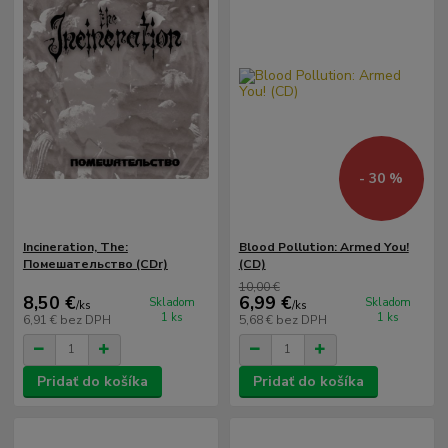
- 30 %
Incineration, The:
Blood Pollution: Armed You!
Помешательство (CDr)
(CD)
10,00 €
8,50 €
6,99 €
Skladom
Skladom
/
ks
/
ks
1 ks
1 ks
6,91 €
bez DPH
5,68 €
bez DPH
Pridať do košíka
Pridať do košíka