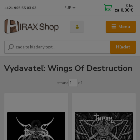
0
ks
EUR
+421 905 55 03 03
za
0,00 €
Menu
Hľadať
Vydavateľ: Wings Of Destruction
strana
z 1