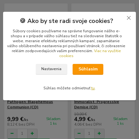
🍪 Ako by ste radi svoje cookies?
Súbory cookies používame na správne fungovanie nášho e-
shopu a v prípade vášho súhlasu tiež na sledovanie štatistík o
webe, meranie efektivity reklamných kampaní, zapamätanie
vášho obľúbeného nastavenia pri používaní stránok, či zobrazenie
reklám zodpovedajúcich vašim preferenciám.
Viac na využitie
cookies
Súhlasím
Nastavenia
- 50 %
Súhlas môžete odmietnuť
tu
.
Pathogen: Blasphemous
Immoralist: Progressive
Communion (CD)
Demise (CD)
10,00 €
9,99 €
4,99 €
Skladom
Skladom
/
ks
/
ks
1 ks
1 ks
8,12 €
bez DPH
4,06 €
bez DPH