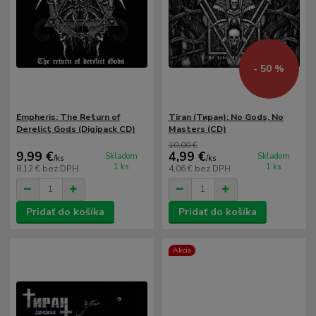
- 50 %
Empheris: The Return of
Tiran (Тиран): No Gods, No
Derelict Gods (Digipack CD)
Masters (CD)
10,00 €
9,99 €
4,99 €
Skladom
Skladom
/
ks
/
ks
1 ks
1 ks
8,12 €
bez DPH
4,06 €
bez DPH
Pridať do košíka
Pridať do košíka
Akcia