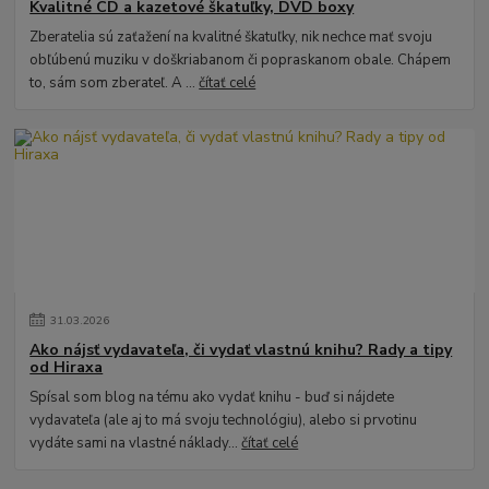
Kvalitné CD a kazetové škatuľky, DVD boxy
Zberatelia sú zaťažení na kvalitné škatuľky, nik nechce mať svoju
obľúbenú muziku v doškriabanom či popraskanom obale. Chápem
to, sám som zberateľ. A ...
čítať celé
31
.
03
.
2026
Ako nájsť vydavateľa, či vydať vlastnú knihu? Rady a tipy
od Hiraxa
Spísal som blog na tému ako vydať knihu - buď si nájdete
vydavateľa (ale aj to má svoju technológiu), alebo si prvotinu
vydáte sami na vlastné náklady...
čítať celé