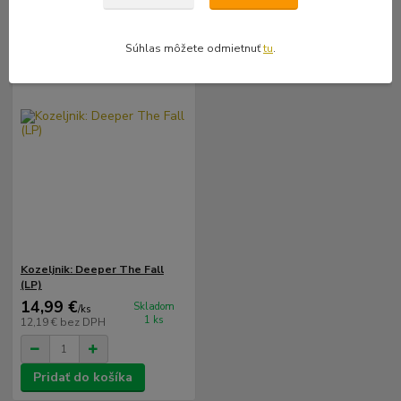
Súhlas môžete odmietnuť
tu
.
Kozeljnik: Deeper The Fall
(LP)
14,99 €
Skladom
/
ks
1 ks
12,19 €
bez DPH
Pridať do košíka