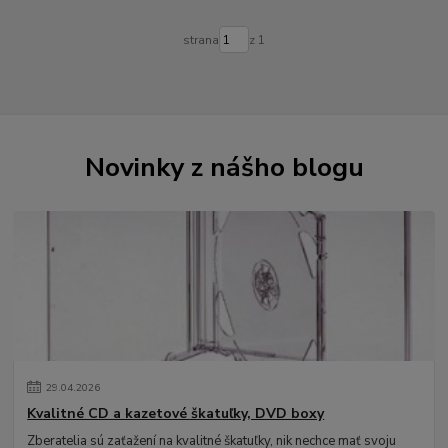
strana
z 1
Novinky z nášho blogu
29
.
04
.
2026
Kvalitné CD a kazetové škatuľky, DVD boxy
Zberatelia sú zaťažení na kvalitné škatuľky, nik nechce mať svoju