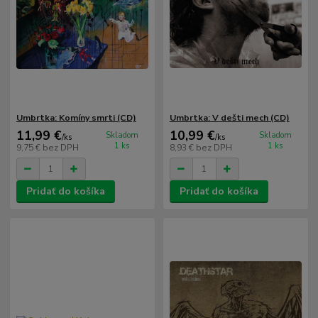
Umbrtka: Komíny smrti (CD)
Umbrtka: V dešti mech (CD)
11,99 €
10,99 €
Skladom
Skladom
/
ks
/
ks
1 ks
1 ks
9,75 €
bez DPH
8,93 €
bez DPH
Pridať do košíka
Pridať do košíka