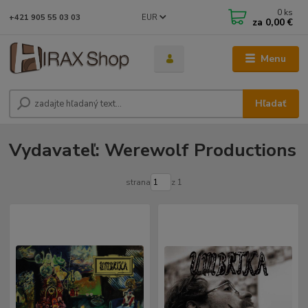
0
ks
EUR
+421 905 55 03 03
za
0,00 €
Menu
Hľadať
Vydavateľ: Werewolf Productions
strana
z 1