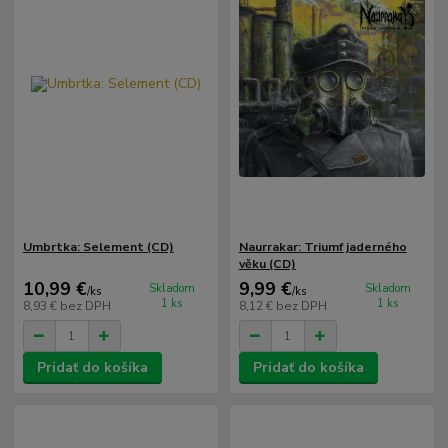
Umbrtka: Selement (CD)
Naurrakar: Triumf jaderného
věku (CD)
10,99 €
9,99 €
Skladom
Skladom
/
ks
/
ks
1 ks
1 ks
8,93 €
bez DPH
8,12 €
bez DPH
Pridať do košíka
Pridať do košíka