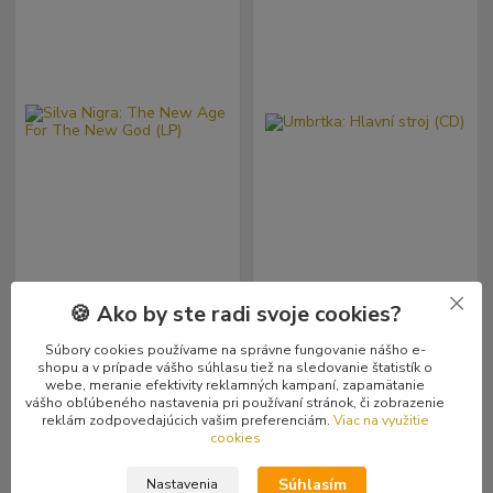
Silva Nigra: The New Age For
Umbrtka: Hlavní stroj (CD)
🍪 Ako by ste radi svoje cookies?
The New God (LP)
15,99 €
10,99 €
Skladom
Skladom
Súbory cookies používame na správne fungovanie nášho e-
/
ks
/
ks
1 ks
1 ks
13,00 €
bez DPH
8,93 €
bez DPH
shopu a v prípade vášho súhlasu tiež na sledovanie štatistík o
webe, meranie efektivity reklamných kampaní, zapamätanie
vášho obľúbeného nastavenia pri používaní stránok, či zobrazenie
reklám zodpovedajúcich vašim preferenciám.
Viac na využitie
Pridať do košíka
Pridať do košíka
cookies
Súhlasím
Nastavenia