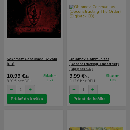
Sekhmet: Consumed By Void
Oblomov: Communitas
(CD)
(Deconstructing The Order)
(Digipack CD)
10,99 €
9,99 €
Skladom
Skladom
/
ks
/
ks
1 ks
1 ks
8,93 €
bez DPH
8,12 €
bez DPH
Pridať do košíka
Pridať do košíka