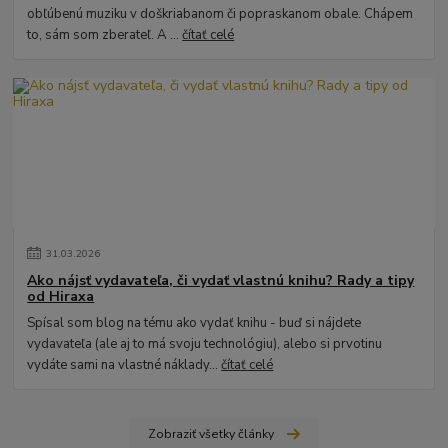
obľúbenú muziku v doškriabanom či popraskanom obale. Chápem
to, sám som zberateľ. A ...
čítať celé
31
.
03
.
2026
Ako nájsť vydavateľa, či vydať vlastnú knihu? Rady a tipy
od Hiraxa
Spísal som blog na tému ako vydať knihu - buď si nájdete
vydavateľa (ale aj to má svoju technológiu), alebo si prvotinu
vydáte sami na vlastné náklady...
čítať celé
Zobraziť všetky články