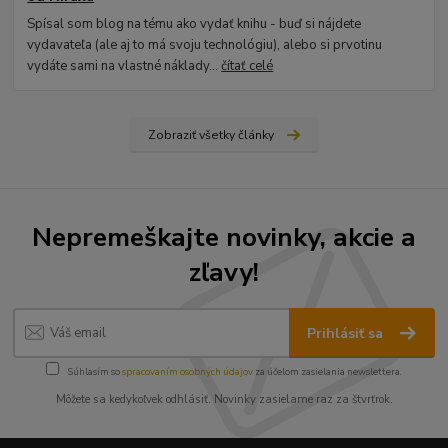
Spísal som blog na tému ako vydať knihu - buď si nájdete
vydavateľa (ale aj to má svoju technológiu), alebo si prvotinu
vydáte sami na vlastné náklady...
čítať celé
Zobraziť všetky články
Nepremeškajte novinky, akcie a
zľavy!
Prihlásiť sa
Súhlasím so
spracovaním osobných údajov
za účelom zasielania newslettera.
Môžete sa kedykoľvek odhlásiť. Novinky zasielame raz za štvrťrok.