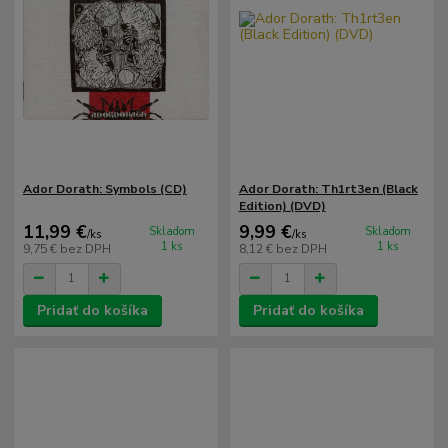
Ador Dorath: Symbols (CD)
Ador Dorath: Th1rt3en (Black
Edition) (DVD)
11,99 €
9,99 €
Skladom
Skladom
/
ks
/
ks
1 ks
1 ks
9,75 €
bez DPH
8,12 €
bez DPH
Pridať do košíka
Pridať do košíka