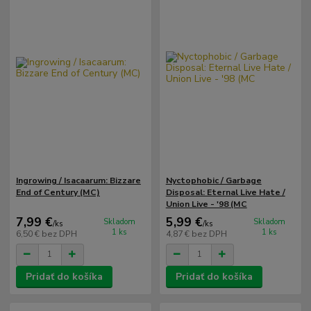
Ingrowing / Isacaarum: Bizzare
Nyctophobic / Garbage
End of Century (MC)
Disposal: Eternal Live Hate /
Union Live - '98 (MC
7,99 €
5,99 €
Skladom
Skladom
/
ks
/
ks
1 ks
1 ks
6,50 €
bez DPH
4,87 €
bez DPH
Pridať do košíka
Pridať do košíka