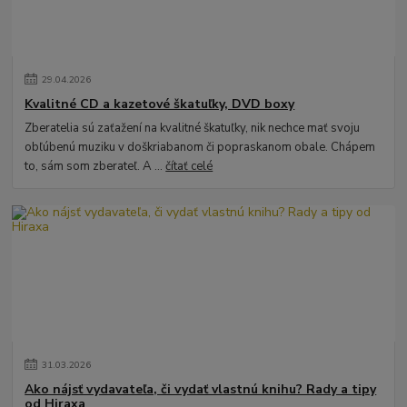
29
.
04
.
2026
Kvalitné CD a kazetové škatuľky, DVD boxy
Zberatelia sú zaťažení na kvalitné škatuľky, nik nechce mať svoju
obľúbenú muziku v doškriabanom či popraskanom obale. Chápem
to, sám som zberateľ. A ...
čítať celé
31
.
03
.
2026
Ako nájsť vydavateľa, či vydať vlastnú knihu? Rady a tipy
od Hiraxa