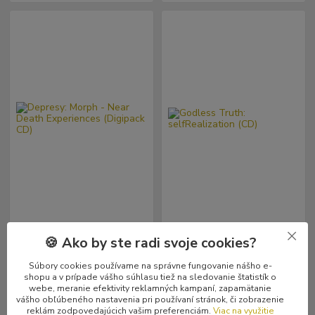
Depresy: Morph - Near Death
Godless Truth:
🍪 Ako by ste radi svoje cookies?
Experiences (Digipack CD)
selfRealization (CD)
12,99 €
12,99 €
Skladom
Skladom
/
ks
/
ks
Súbory cookies používame na správne fungovanie nášho e-
1 ks
1 ks
10,56 €
bez DPH
10,56 €
bez DPH
shopu a v prípade vášho súhlasu tiež na sledovanie štatistík o
webe, meranie efektivity reklamných kampaní, zapamätanie
vášho obľúbeného nastavenia pri používaní stránok, či zobrazenie
reklám zodpovedajúcich vašim preferenciám.
Viac na využitie