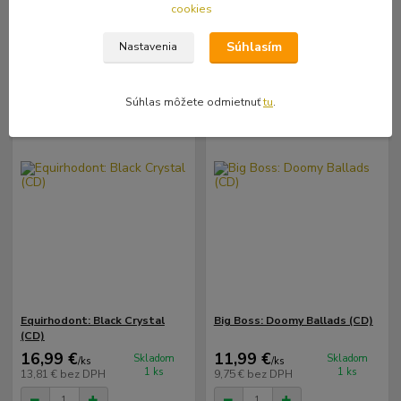
Pridať do košíka
Pridať do košíka
cookies
Súhlasím
Nastavenia
Súhlas môžete odmietnuť
tu
.
Equirhodont: Black Crystal
Big Boss: Doomy Ballads (CD)
(CD)
16,99 €
11,99 €
Skladom
Skladom
/
ks
/
ks
1 ks
1 ks
13,81 €
bez DPH
9,75 €
bez DPH