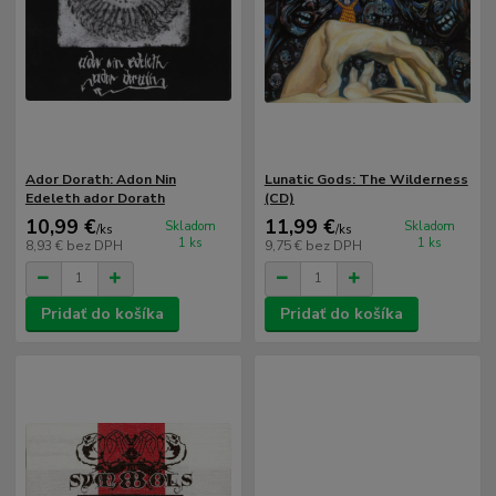
Ador Dorath: Adon Nin
Lunatic Gods: The Wilderness
Edeleth ador Dorath
(CD)
10,99 €
11,99 €
Skladom
Skladom
/
ks
/
ks
1 ks
1 ks
8,93 €
bez DPH
9,75 €
bez DPH
Pridať do košíka
Pridať do košíka