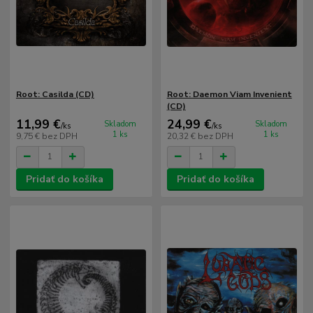
Root: Casilda (CD)
Root: Daemon Viam Invenient
(CD)
11,99 €
24,99 €
Skladom
Skladom
/
ks
/
ks
1 ks
1 ks
9,75 €
bez DPH
20,32 €
bez DPH
Pridať do košíka
Pridať do košíka