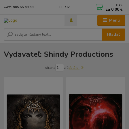
0
ks
EUR
+421 905 55 03 03
za
0,00 €
Menu
Hľadať
Vydavateľ: Shindy Productions
strana
z 2
ďalšie