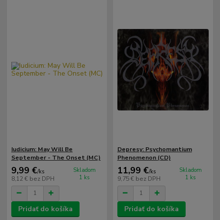
Iudicium: May Will Be
Depresy: Psychomantium
September - The Onset (MC)
Phenomenon (CD)
9,99 €
11,99 €
Skladom
Skladom
/
ks
/
ks
1 ks
1 ks
8,12 €
bez DPH
9,75 €
bez DPH
Pridať do košíka
Pridať do košíka