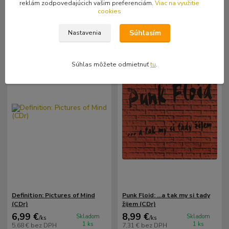
reklám zodpovedajúcich vašim preferenciám.
Viac na využitie
cookies
Pridať do košíka
Pridať do košíka
Súhlasím
Nastavenia
Súhlas môžete odmietnuť
tu
.
Definition: Pictures of Mind
Punk Floid: ...a tak my si tady
(CDr)
žijem (CDr)
6,99 €
8,99 €
Skladom
Skladom
/
ks
/
ks
1 ks
1 ks
5,68 €
bez DPH
7,31 €
bez DPH