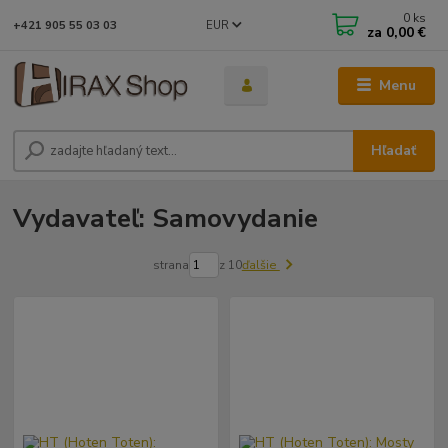
0
ks
EUR
+421 905 55 03 03
za
0,00 €
Menu
Hľadať
Vydavateľ: Samovydanie
strana
z 10
ďalšie