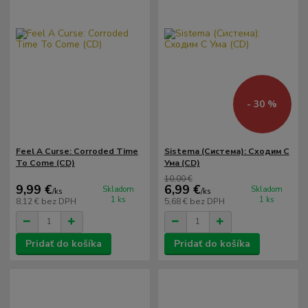
- 30 %
Feel A Curse: Corroded Time
Sistema (Система): Сходим С
To Come (CD)
Ума (CD)
10,00 €
9,99 €
6,99 €
Skladom
Skladom
/
ks
/
ks
1 ks
1 ks
8,12 €
bez DPH
5,68 €
bez DPH
Pridať do košíka
Pridať do košíka