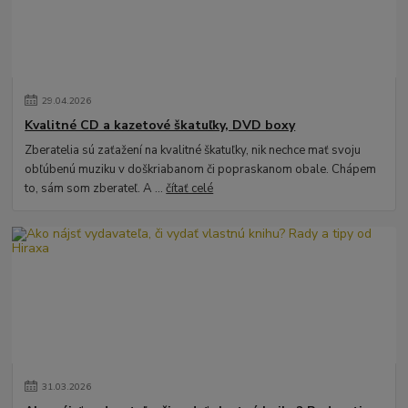
29
.
04
.
2026
Kvalitné CD a kazetové škatuľky, DVD boxy
Zberatelia sú zaťažení na kvalitné škatuľky, nik nechce mať svoju
obľúbenú muziku v doškriabanom či popraskanom obale. Chápem
to, sám som zberateľ. A ...
čítať celé
31
.
03
.
2026