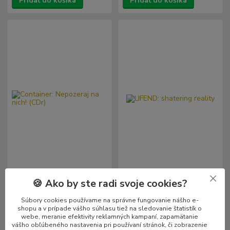
Pridať do košíka
Pridať do košíka
🍪 Ako by ste radi svoje cookies?
Container: Nepozeraj na nich!
LIFEND: shatering reality
(CDr)
Súbory cookies používame na správne fungovanie nášho e-
6,99 €
3,99 €
Skladom
Skladom
/
ks
/
ks
shopu a v prípade vášho súhlasu tiež na sledovanie štatistík o
1 ks
1 ks
5,68 €
bez DPH
3,24 €
bez DPH
webe, meranie efektivity reklamných kampaní, zapamätanie
vášho obľúbeného nastavenia pri používaní stránok, či zobrazenie