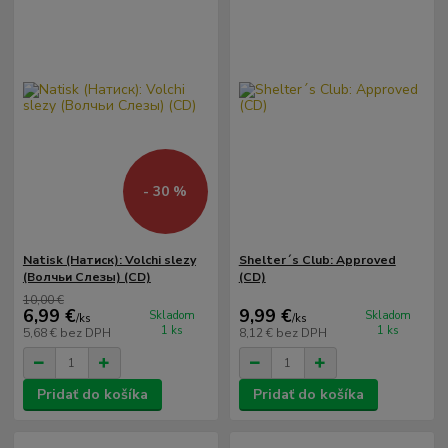
- 30 %
Natisk (Натиск): Volchi slezy
Shelter´s Club: Approved
(Волчьи Слезы) (CD)
(CD)
10,00 €
6,99 €
9,99 €
Skladom
Skladom
/
ks
/
ks
1 ks
1 ks
5,68 €
bez DPH
8,12 €
bez DPH
Pridať do košíka
Pridať do košíka