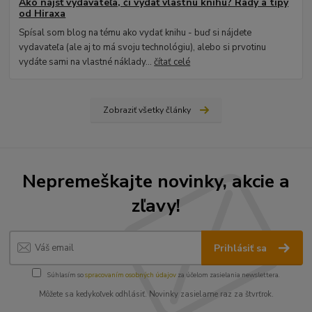
Ako nájsť vydavateľa, či vydať vlastnú knihu? Rady a tipy
od Hiraxa
Spísal som blog na tému ako vydať knihu - buď si nájdete
vydavateľa (ale aj to má svoju technológiu), alebo si prvotinu
vydáte sami na vlastné náklady...
čítať celé
Zobraziť všetky články
Nepremeškajte novinky, akcie a
zľavy!
Prihlásiť sa
Súhlasím so
spracovaním osobných údajov
za účelom zasielania newslettera.
Môžete sa kedykoľvek odhlásiť. Novinky zasielame raz za štvrťrok.