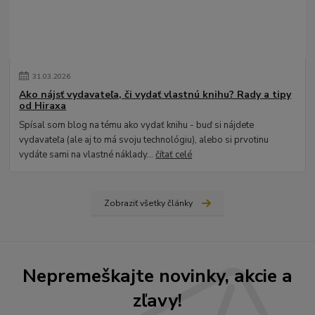
31
.
03
.
2026
Ako nájsť vydavateľa, či vydať vlastnú knihu? Rady a tipy
od Hiraxa
Spísal som blog na tému ako vydať knihu - buď si nájdete
vydavateľa (ale aj to má svoju technológiu), alebo si prvotinu
vydáte sami na vlastné náklady...
čítať celé
Zobraziť všetky články
Nepremeškajte novinky, akcie a
zľavy!