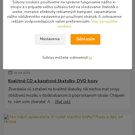
Súbory cookies používame na správne fungovanie nášho e-
Novinky z nášho blogu
shopu a v prípade vášho súhlasu tiež na sledovanie štatistík o
webe, meranie efektivity reklamných kampaní, zapamätanie
vášho obľúbeného nastavenia pri používaní stránok, či zobrazenie
reklám zodpovedajúcich vašim preferenciám.
Viac na využitie
cookies
Súhlasím
Nastavenia
Súhlas môžete odmietnuť
tu
.
29
.
04
.
2026
Kvalitné CD a kazetové škatuľky, DVD boxy
Zberatelia sú zaťažení na kvalitné škatuľky, nik nechce mať svoju
obľúbenú muziku v doškriabanom či popraskanom obale. Chápem
to, sám som zberateľ. A ...
čítať celé