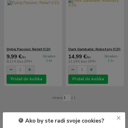
Dying Passion: Relief (CD)
Dark Gamballe: Robotory (CD)
9,99 €
14,99 €
Skladom
Skladom
/
ks
/
ks
1 ks
1 ks
8,12 €
bez DPH
12,19 €
bez DPH
Pridať do košíka
Pridať do košíka
strana
z 1
🍪 Ako by ste radi svoje cookies?