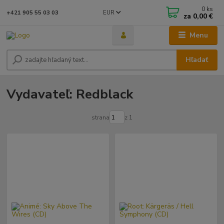
0
ks
EUR
+421 905 55 03 03
za
0,00 €
Menu
Hľadať
Vydavateľ: Redblack
strana
z 1