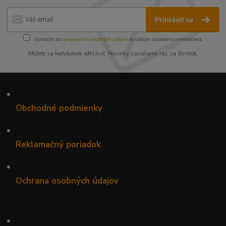
Prihlásiť sa
Súhlasím so
spracovaním osobných údajov
za účelom zasielania newslettera.
Môžete sa kedykoľvek odhlásiť. Novinky zasielame raz za štvrťrok.
•
Obchodné podmienky
•
Reklamačný poriadok
•
Ochrana osobných údajov
•