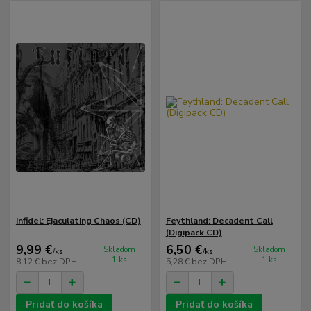
Infidel: Ejaculating Chaos (CD)
Feythland: Decadent Call
(Digipack CD)
9,99 €
6,50 €
Skladom
Skladom
/
ks
/
ks
1 ks
1 ks
8,12 €
bez DPH
5,28 €
bez DPH
Pridať do košíka
Pridať do košíka