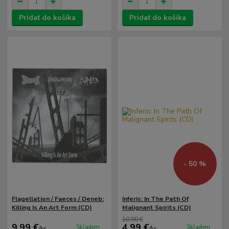
Pridať do košíka
Pridať do košíka
- 50 %
Flagellation / Faeces / Deneb:
Inferis: In The Path Of
Killing Is An Art Form (CD)
Malignant Spirits (CD)
10,00 €
9,99 €
4,99 €
Skladom
Skladom
/
ks
/
ks