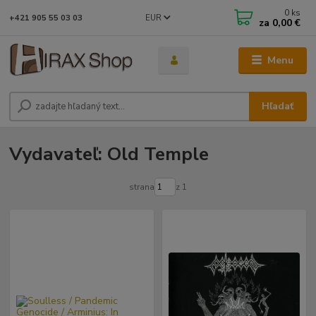
0
ks
EUR
+421 905 55 03 03
za
0,00 €
Menu
Hľadať
Vydavateľ: Old Temple
strana
z 1