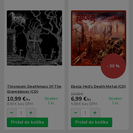
- 30 %
Throneum: Deathmass Of The
Ebola: Hell's Death Metal (CD)
Gravedancer (CD)
10,00 €
10,99 €
6,99 €
Skladom
Skladom
/
ks
/
ks
1 ks
1 ks
8,93 €
bez DPH
5,68 €
bez DPH
Pridať do košíka
Pridať do košíka