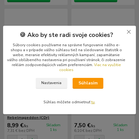
🍪 Ako by ste radi svoje cookies?
Súbory cookies používame na správne fungovanie nášho e-
shopu a v prípade vášho súhlasu tiež na sledovanie štatistík o
webe, meranie efektivity reklamných kampaní, zapamätanie
vášho obľúbeného nastavenia pri používaní stránok, či zobrazenie
reklám zodpovedajúcich vašim preferenciám.
Viac na využitie
cookies
Súhlasím
Nastavenia
Súhlas môžete odmietnuť
tu
.
Obscure 666 / Pandemic
Bestiar: Lethal Venom (CDr)
Genocide: Satanic
Rebelmageddon (CDr)
8,99 €
7,50 €
Skladom
Skladom
/
ks
/
ks
1 ks
1 ks
7,31 €
bez DPH
6,10 €
bez DPH