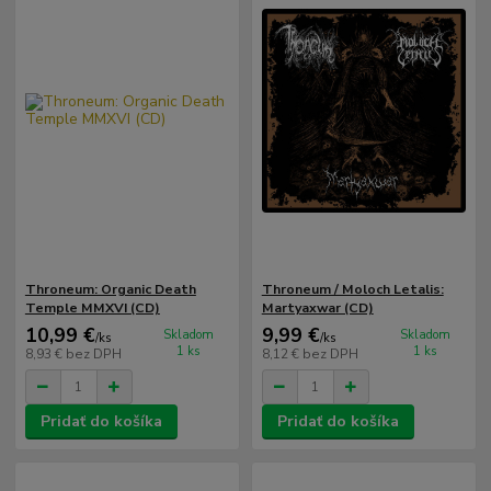
Throneum: Organic Death
Throneum / Moloch Letalis:
Temple MMXVI (CD)
Martyaxwar (CD)
10,99 €
9,99 €
Skladom
Skladom
/
ks
/
ks
1 ks
1 ks
8,93 €
bez DPH
8,12 €
bez DPH
Pridať do košíka
Pridať do košíka