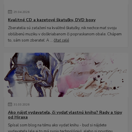
29
.
04
.
2026
Kvalitné CD a kazetové škatuľky, DVD boxy
Zberatelia sú zaťažení na kvalitné škatuľky, nik nechce mať svoju
obľúbenú muziku v doškriabanom či popraskanom obale. Chápem
to, sám som zberateľ. A ...
čítať celé
31
.
03
.
2026
Ako nájsť vydavateľa, či vydať vlastnú knihu? Rady a tipy
od Hiraxa
Spísal som blog na tému ako vydať knihu - buď si nájdete
vydavateľa (ale aj to má svoju technológiu), alebo si prvotinu