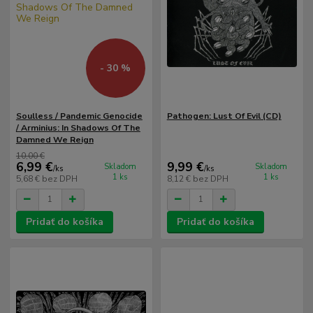
- 30 %
Soulless / Pandemic Genocide
Pathogen: Lust Of Evil (CD)
/ Arminius: In Shadows Of The
Damned We Reign
10,00 €
6,99 €
9,99 €
Skladom
Skladom
/
ks
/
ks
1 ks
1 ks
5,68 €
bez DPH
8,12 €
bez DPH
Pridať do košíka
Pridať do košíka