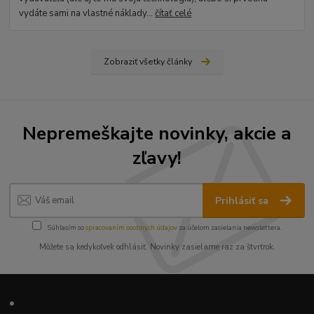
vydáte sami na vlastné náklady...
čítať celé
Zobraziť všetky články
Nepremeškajte novinky, akcie a
zľavy!
Prihlásiť sa
Súhlasím so
spracovaním osobných údajov
za účelom zasielania newslettera.
Môžete sa kedykoľvek odhlásiť. Novinky zasielame raz za štvrťrok.
•