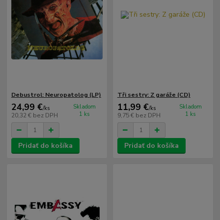
Debustrol: Neuropatolog (LP)
Tři sestry: Z garáže (CD)
24,99 €
11,99 €
Skladom
Skladom
/
ks
/
ks
1 ks
1 ks
20,32 €
bez DPH
9,75 €
bez DPH
Pridať do košíka
Pridať do košíka