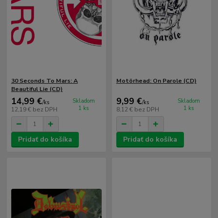
30 Seconds To Mars: A
Motörhead: On Parole (CD)
Beautiful Lie (CD)
14,99 €
9,99 €
Skladom
Skladom
/
ks
/
ks
1 ks
1 ks
12,19 €
bez DPH
8,12 €
bez DPH
Pridať do košíka
Pridať do košíka