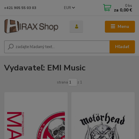
0
ks
EUR
+421 905 55 03 03
za
0,00 €
Menu
Hľadať
Vydavateľ: EMI Music
strana
z 1