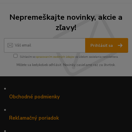
Nepremeškajte novinky, akcie a
zľavy!
Prihlásiť sa
Súhlasím so
spracovaním osobných údajov
za účelom zasielania newslettera.
Môžete sa kedykoľvek odhlásiť. Novinky zasielame raz za štvrťrok.
•
Obchodné podmienky
•
Reklamačný poriadok
•