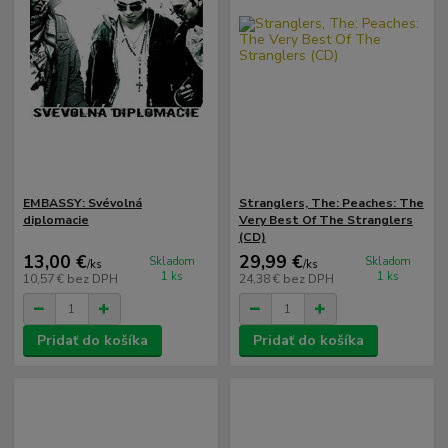
EMBASSY: Svévolná
Stranglers, The: Peaches: The
diplomacie
Very Best Of The Stranglers
(CD)
13,00 €
29,99 €
Skladom
Skladom
/
ks
/
ks
1 ks
1 ks
10,57 €
bez DPH
24,38 €
bez DPH
Pridať do košíka
Pridať do košíka