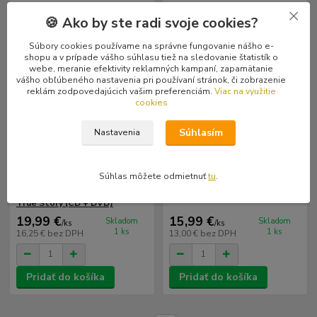
🍪 Ako by ste radi svoje cookies?
Súbory cookies používame na správne fungovanie nášho e-
shopu a v prípade vášho súhlasu tiež na sledovanie štatistík o
webe, meranie efektivity reklamných kampaní, zapamätanie
vášho obľúbeného nastavenia pri používaní stránok, či zobrazenie
reklám zodpovedajúcich vašim preferenciám.
Viac na využitie
cookies
Súhlasím
Nastavenia
Súhlas môžete odmietnuť
tu
.
SICK OF IT ALL: Based On a
Debustrol: Neuropatolog (CD)
True Story (CD + DVD)
19,99 €
15,99 €
Skladom
Skladom
/
ks
/
ks
1 ks
1 ks
16,25 €
bez DPH
13,00 €
bez DPH
Pridať do košíka
Pridať do košíka