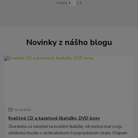
strana
z 1
Novinky z nášho blogu
29
.
04
.
2026
Kvalitné CD a kazetové škatuľky, DVD boxy
Zberatelia sú zaťažení na kvalitné škatuľky, nik nechce mať svoju
obľúbenú muziku v doškriabanom či popraskanom obale. Chápem