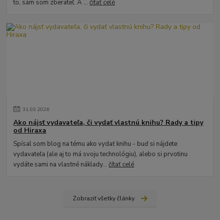
to, sám som zberateľ. A ...
čítať celé
31
.
03
.
2026
Ako nájsť vydavateľa, či vydať vlastnú knihu? Rady a tipy
od Hiraxa
Spísal som blog na tému ako vydať knihu - buď si nájdete
vydavateľa (ale aj to má svoju technológiu), alebo si prvotinu
vydáte sami na vlastné náklady...
čítať celé
Zobraziť všetky články