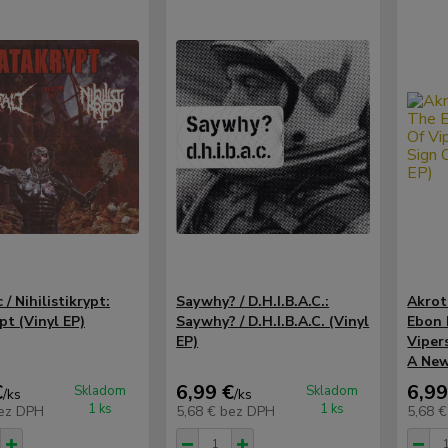
 / Nihilistikrypt:
Saywhy? / D.H.I.B.A.C.:
Akrot
pt (Vinyl EP)
Saywhy? / D.H.I.B.A.C. (Vinyl
Ebon 
EP)
Viper
A New
€
6,99 €
6,99
Skladom
Skladom
/
ks
/
ks
1 ks
1 ks
ez DPH
5,68 €
bez DPH
5,68 