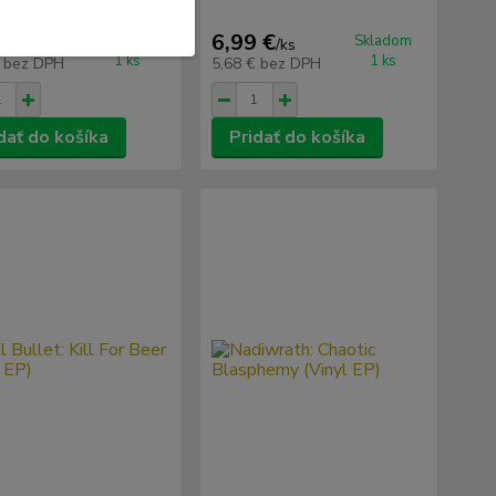
 EP)
 €
6,99 €
Skladom
Skladom
/
ks
/
ks
1 ks
1 ks
€
bez DPH
5,68 €
bez DPH
dať do košíka
Pridať do košíka