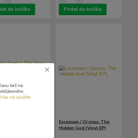
dať do košíka
Pridať do košíka
asu tiež na
o obľúbeného
Viac na využitie
n Spell / The True
Excessum / Orcivus: The
ss: On The Path In
Hidden God (Vinyl EP)
ight / The Forest