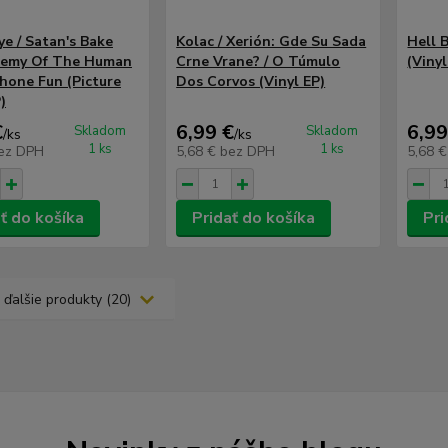
e / Satan's Bake
Kolac / Xerión: Gde Su Sada
Hell B
nemy Of The Human
Crne Vrane? / O Túmulo
(Vinyl
Phone Fun (Picture
Dos Corvos (Vinyl EP)
)
€
6,99 €
6,99
Skladom
Skladom
/
ks
/
ks
1 ks
1 ks
ez DPH
5,68 €
bez DPH
5,68 
ť do košíka
Pridať do košíka
Pri
 ďalšie produkty (20)