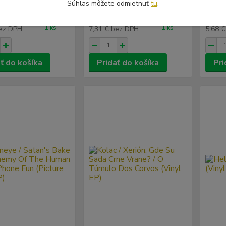
Súhlas môžete odmietnuť
tu
.
(Vinyl
€
8,99 €
6,99
Skladom
Skladom
/
ks
/
ks
1 ks
1 ks
ez DPH
7,31 €
bez DPH
5,68 
ť do košíka
Pridať do košíka
Pri