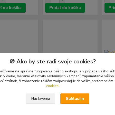
ť do košíka
Pridať do košíka
Pri
🍪 Ako by ste radi svoje cookies?
oužívame na správne fungovanie nášho e-shopu a v prípade vášho súhl
tík o webe, meranie efektivity reklamných kampaní, zapamätanie vášh
aní stránok, či zobrazenie reklám zodpovedajúcich vašim preferenciám.
cookies
Súhlasím
Nastavenia
s: Um Sofrimento
Velum: Ab Innocentia Ad
Gobli
e (Vinyl EP)
Cælos (Vinyl EP)
Endle
The N