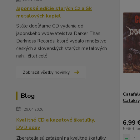
Japonské edície starých Cz a Sk
metalových kapiel
Stále dopĺňame CD vydania od
japonského vydavateľstva Darker Than
Darkness Records, ktoré vydalo množstvo
českých a slovenských starých metalových
nah...
čítať celé
Zobraziť všetky novinky
Catafalc
Blog
Catakry
29.04.2026
Kvalitné CD a kazetové škatuľky,
6,99 
DVD boxy
5,68 €
b
Zberatelia sú zaťažení na kvalitné škatuľky,