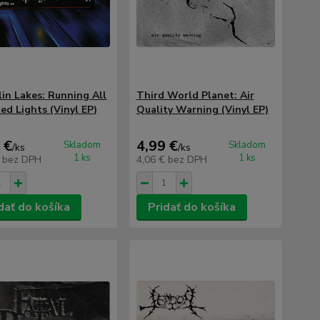
lin Lakes: Running All
Third World Planet: Air
ed Lights (Vinyl EP)
Quality Warning (Vinyl EP)
 €
4,99 €
Skladom
Skladom
/
ks
/
ks
1 ks
1 ks
€
bez DPH
4,06 €
bez DPH
dať do košíka
Pridať do košíka