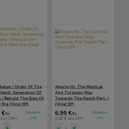
heism / Order Of The
Aboriorth: The Mystical
Hand: Generation Of
And Tortuous Way
s / Behold The Sign Of
Towards The Death Part. I
 Era (Vinyl EP)
(Vinyl EP)
 €
6,99 €
Skladom
Skladom
/
ks
/
ks
1 ks
1 ks
€
bez DPH
5,68 €
bez DPH