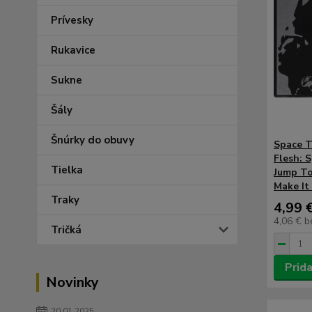
Prívesky
Rukavice
Sukne
Šály
Šnúrky do obuvy
Space T
Flesh: 
Tielka
Jump To
Make It 
Traky
4,99 
4,06 €
b
Tričká
Prida
Novinky
20.01.2025