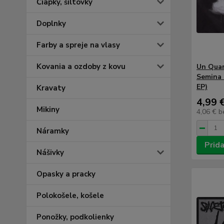
Čiapky, šiltovky
Doplnky
Farby a spreje na vlasy
Kovania a ozdoby z kovu
Un Quar
Semina E
EP)
Kravaty
4,99 
Mikiny
4,06 €
b
Náramky
Prida
Nášivky
Opasky a pracky
Polokošele, košele
Ponožky, podkolienky