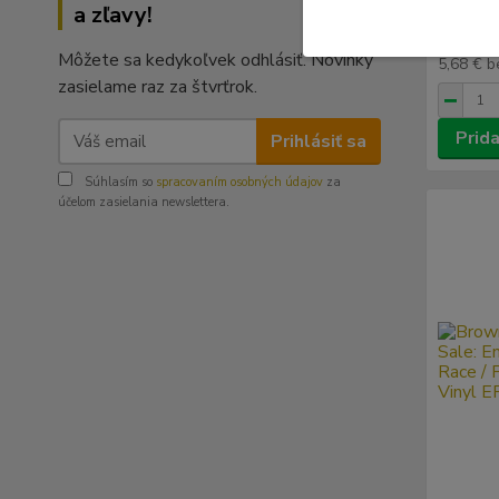
a zľavy!
6,99 
Môžete sa kedykoľvek odhlásiť. Novinky
5,68 €
b
zasielame raz za štvrťrok.
Prida
Prihlásiť sa
Súhlasím so
spracovaním osobných údajov
za
účelom zasielania newslettera.