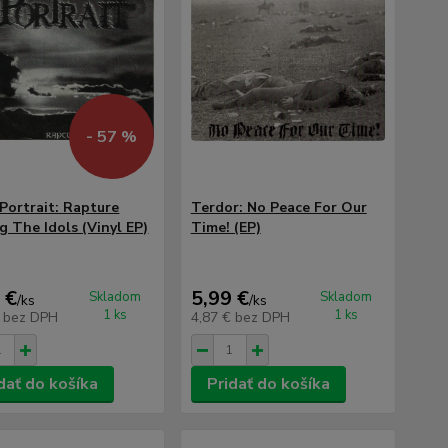
- 57 %
 Portrait: Rapture
Terdor: No Peace For Our
 The Idols (Vinyl EP)
Time! (EP)
 €
5,99 €
Skladom
Skladom
/
ks
/
ks
1 ks
1 ks
€
bez DPH
4,87 €
bez DPH
dať do košíka
Pridať do košíka