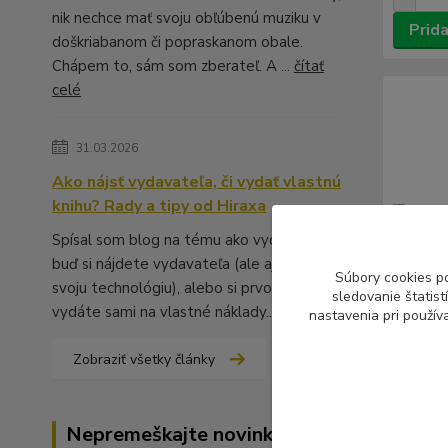
nik nechce mať svoju obľúbenú muziku v
Prida
doškriabanom či popraskanom obale.
Chápem to, sám som zberateľ. A ...
čítať
celé
31.03.2026
Ako nájsť vydavateľa, či vydať vlastnú
knihu? Rady a tipy od Hiraxa
Spísal som blog na tému ako vydať knihu -
buď si nájdete vydavateľa (ale aj to má
Súbory cookies p
svoju technológiu), alebo si prvotinu
sledovanie štatis
vydáte sami na vlastné náklady...
čítať celé
nastavenia pri použív
Zobraziť všetky články
Defunto
Distant
Nepremeškajte novinky, akcie