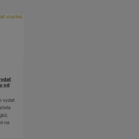
vydať
py od
o vydať
ateľa
iu),
mi na