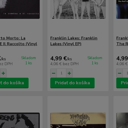
to Morto: La
Franklin Lakes: Franklin
Frank
 Il Raccolto (Vinyl
Lakes (Vinyl EP)
The R
€
4,99 €
4,99
Skladom
Skladom
/
ks
/
ks
1 ks
1 ks
ez DPH
4,06 €
bez DPH
4,06 
ť do košíka
Pridať do košíka
Pri