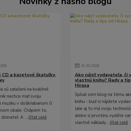
Novinky z nášho blogu
2026
31
.
03
.
2026
é CD a kazetové škatuľky,
Ako nájsť vydavateľa, či 
xy
vlastnú knihu? Rady a ti
Hiraxa
a sú zaťažení na kvalitné
Spísal som blog na tému ak
 nik nechce mať svoju
knihu - buď si nájdete vydav
 muziku v doškriabanom či
(ale aj to má svoju technológ
anom obale. Chápem to,
alebo si prvotinu vydáte sa
zberateľ. A ...
čítať celé
vlastné náklady...
čítať celé