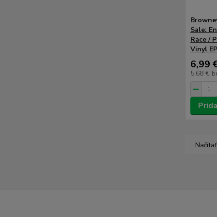
Browney
Sale: E
Race / 
Vinyl EP
6,99 
5,68 €
b
Prida
Načítať