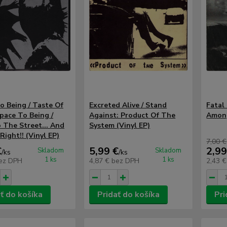
o Being / Taste Of
Excreted Alive / Stand
Fatal
Space To Being /
Against: Product Of The
Among
 The Street... And
System (Vinyl EP)
Right!! (Vinyl EP)
7,00 €
€
5,99 €
2,99
Skladom
Skladom
/
ks
/
ks
1 ks
1 ks
ez DPH
4,87 €
bez DPH
2,43 
ť do košíka
Pridať do košíka
Pri