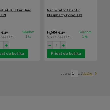
ullet: Kill For Beer
Nadiwrath: Chaotic
 EP)
Blasphemy (Vinyl EP)
 €
6,99 €
Skladom
Skladom
/
ks
/
ks
1 ks
1 ks
€
bez DPH
5,68 €
bez DPH
dať do košíka
Pridať do košíka
strana
z 3
ďalšie