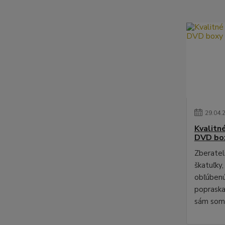
29
.
04
.
Kvalitn
DVD bo
Zberateli
škatuľky,
obľúbenú
poprask
sám som 