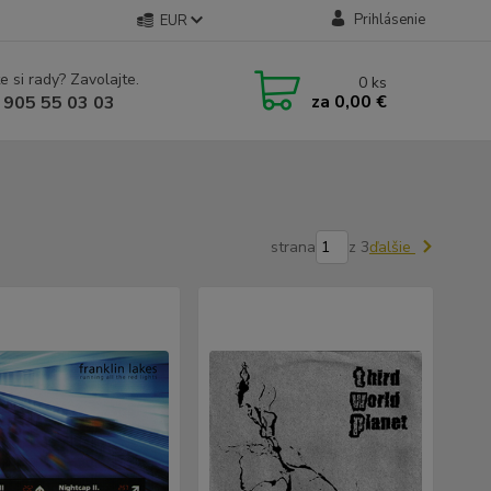
Prihlásenie
EUR
e si rady? Zavolajte.
0
ks
za
0,00 €
 905 55 03 03
strana
z 3
ďalšie