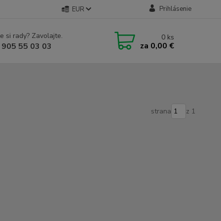
Prihlásenie
EUR
e si rady? Zavolajte.
0
ks
za
0,00 €
 905 55 03 03
strana
z 1