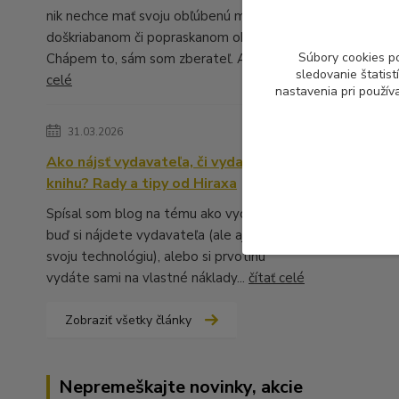
nik nechce mať svoju obľúbenú muziku v
doškriabanom či popraskanom obale.
Súbory cookies p
Chápem to, sám som zberateľ. A ...
čítať
sledovanie štatis
celé
nastavenia pri použív
31.03.2026
Ako nájsť vydavateľa, či vydať vlastnú
knihu? Rady a tipy od Hiraxa
Spísal som blog na tému ako vydať knihu -
buď si nájdete vydavateľa (ale aj to má
svoju technológiu), alebo si prvotinu
vydáte sami na vlastné náklady...
čítať celé
Zobraziť všetky články
Nepremeškajte novinky, akcie