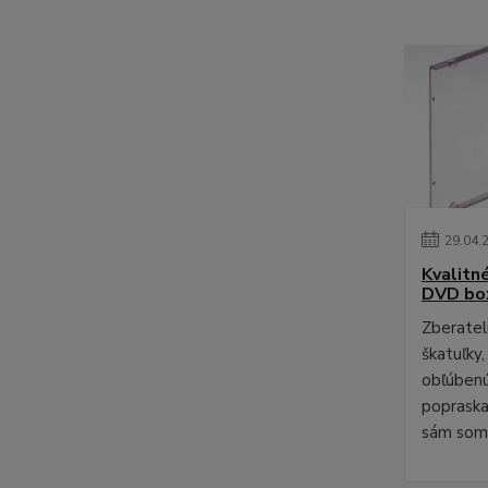
29
.
04
.
Kvalitn
DVD bo
Zberateli
škatuľky,
obľúbenú
poprask
sám som 