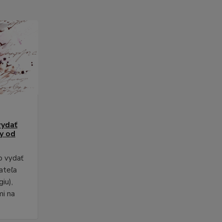
vydať
py od
o vydať
ateľa
iu),
mi na