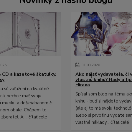
Novinky z nášho blogu
2026
31
.
03
.
2026
é CD a kazetové škatuľky,
Ako nájsť vydavateľa, či 
xy
vlastnú knihu? Rady a ti
Hiraxa
a sú zaťažení na kvalitné
Spísal som blog na tému ak
 nik nechce mať svoju
knihu - buď si nájdete vydav
 muziku v doškriabanom či
(ale aj to má svoju technológ
anom obale. Chápem to,
alebo si prvotinu vydáte sa
zberateľ. A ...
čítať celé
vlastné náklady...
čítať celé