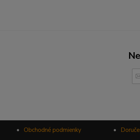
Ne
•
Obchodné podmienky
•
Doruče