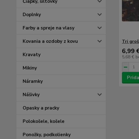
Čiapky, šiltovky
Doplnky
Farby a spreje na vlasy
Kovania a ozdoby z kovu
Tri groš
6,99 
Kravaty
5,68 €
b
Mikiny
Prida
Náramky
Nášivky
Opasky a pracky
Polokošele, košele
Ponožky, podkolienky