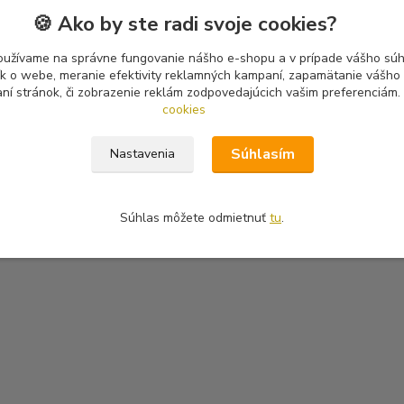
🍪 Ako by ste radi svoje cookies?
oužívame na správne fungovanie nášho e-shopu a v prípade vášho súhl
tík o webe, meranie efektivity reklamných kampaní, zapamätanie vášh
aní stránok, či zobrazenie reklám zodpovedajúcich vašim preferenciám.
cookies
Súhlasím
Nastavenia
Súhlas môžete odmietnuť
tu
.