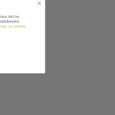
asu tiež na
o obľúbeného
Viac na využitie