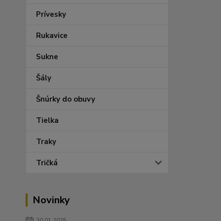
Prívesky
Rukavice
Sukne
Šály
Šnúrky do obuvy
Tielka
Traky
Tričká
Novinky
20.01.2025