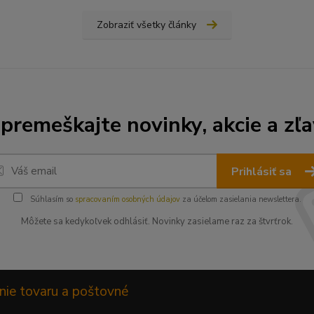
Zobraziť všetky články
premeškajte novinky, akcie a zľa
Prihlásiť sa
Súhlasím so
spracovaním osobných údajov
za účelom zasielania newslettera.
Môžete sa kedykoľvek odhlásiť. Novinky zasielame raz za štvrťrok.
nie tovaru a poštovné