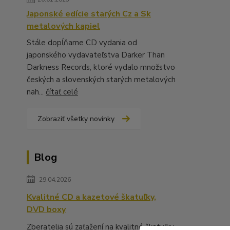
Japonské edície starých Cz a Sk
metalových kapiel
Stále dopĺňame CD vydania od
japonského vydavateľstva Darker Than
Darkness Records, ktoré vydalo množstvo
českých a slovenských starých metalových
nah...
čítať celé
Zobraziť všetky novinky
Blog
29.04.2026
Kvalitné CD a kazetové škatuľky,
DVD boxy
Zberatelia sú zaťažení na kvalitné škatuľky,