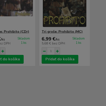
e: Prohibito (CDr)
Tri groše: Prohibito (MC)
€
6,99 €
Skladom
Skladom
/
ks
/
ks
1 ks
1 ks
ez DPH
5,68 €
bez DPH
ť do košíka
Pridať do košíka