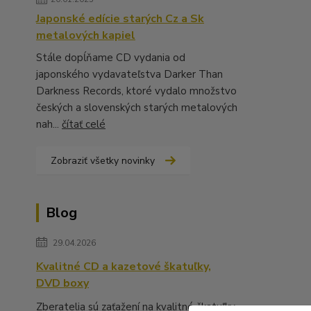
Japonské edície starých Cz a Sk
metalových kapiel
Stále dopĺňame CD vydania od
japonského vydavateľstva Darker Than
Darkness Records, ktoré vydalo množstvo
českých a slovenských starých metalových
nah...
čítať celé
Zobraziť všetky novinky
Blog
29.04.2026
Kvalitné CD a kazetové škatuľky,
DVD boxy
Zberatelia sú zaťažení na kvalitné škatuľky,