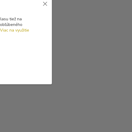
asu tiež na
o obľúbeného
Viac na využitie