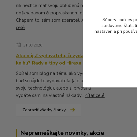
nik nechce mať svoju obľúbenú muziku v
doškriabanom či popraskanom obale.
Súbory cookies p
Chápem to, sám som zberateľ. A ...
čítať
sledovanie štatis
celé
nastavenia pri použív
31.03.2026
Ako nájsť vydavateľa, či vydať vlastnú
knihu? Rady a tipy od Hiraxa
Spísal som blog na tému ako vydať knihu -
buď si nájdete vydavateľa (ale aj to má
svoju technológiu), alebo si prvotinu
vydáte sami na vlastné náklady...
čítať celé
Zobraziť všetky články
Nepremeškajte novinky, akcie