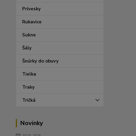
Prívesky
Rukavice
Sukne
Šály
Šnúrky do obuvy
Tielka
Traky
Tričká
Novinky
20.01.2025