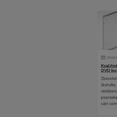
29
.
04
.
Kvalitn
DVD bo
Zberateli
škatuľky,
obľúbenú
poprask
sám som 