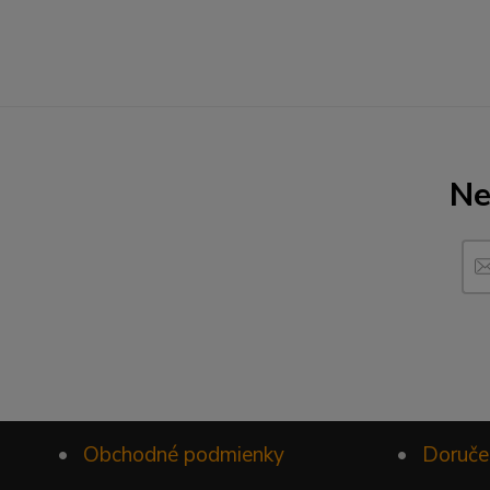
Ne
•
Obchodné podmienky
•
Doruče