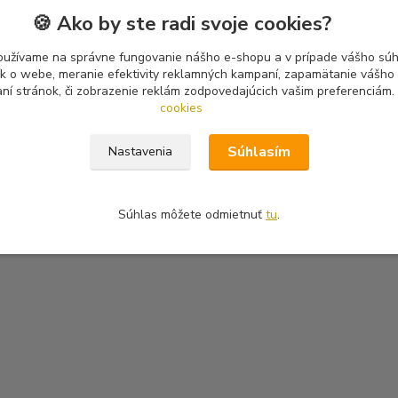
🍪 Ako by ste radi svoje cookies?
oužívame na správne fungovanie nášho e-shopu a v prípade vášho súhl
tík o webe, meranie efektivity reklamných kampaní, zapamätanie vášh
aní stránok, či zobrazenie reklám zodpovedajúcich vašim preferenciám.
cookies
Súhlasím
Nastavenia
Súhlas môžete odmietnuť
tu
.