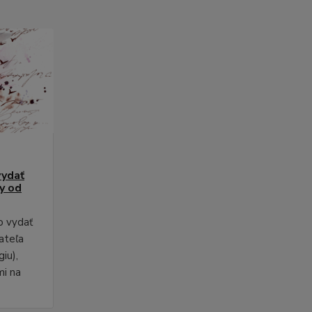
vydať
py od
o vydať
ateľa
iu),
mi na