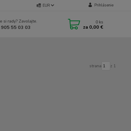
Prihlásenie
EUR
e si rady? Zavolajte.
0
ks
za
0,00 €
 905 55 03 03
strana
z 1