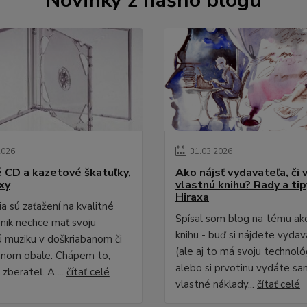
Novinky z nášho blogu
2026
31
.
03
.
2026
é CD a kazetové škatuľky,
Ako nájsť vydavateľa, či 
xy
vlastnú knihu? Rady a ti
Hiraxa
a sú zaťažení na kvalitné
Spísal som blog na tému ak
 nik nechce mať svoju
knihu - buď si nájdete vydav
 muziku v doškriabanom či
(ale aj to má svoju technológ
anom obale. Chápem to,
alebo si prvotinu vydáte sa
zberateľ. A ...
čítať celé
vlastné náklady...
čítať celé