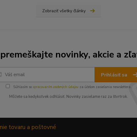
Zobraziť všetky články
premeškajte novinky, akcie a zľa
Prihlásiť sa
Súhlasím so
spracovaním osobných údajov
za účelom zasielania newslettera.
Môžete sa kedykoľvek odhlásiť. Novinky zasielame raz za štvrťrok.
nie tovaru a poštovné