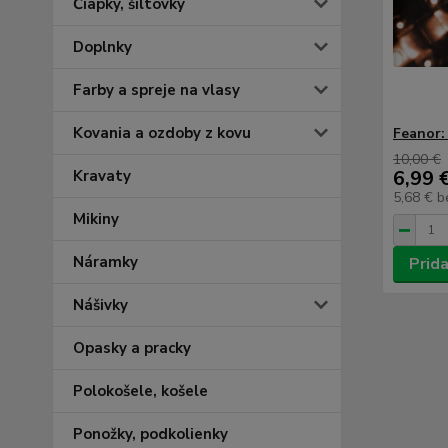
Čiapky, šiltovky
Doplnky
Farby a spreje na vlasy
Kovania a ozdoby z kovu
Feanor:
10,00 €
6,99 
Kravaty
5,68 €
b
Mikiny
Náramky
Prida
Nášivky
Opasky a pracky
Polokošele, košele
Ponožky, podkolienky