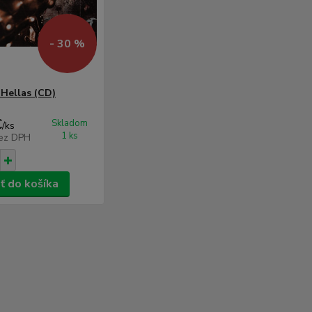
- 30 %
 Hellas (CD)
€
Skladom
/
ks
1 ks
ez DPH
ť do košíka