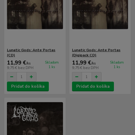
Lunatic Gods: Ante Portas
Lunatic Gods: Ante Portas
(CD)
(Digipack CD)
11,99 €
11,99 €
Skladom
Skladom
/
ks
/
ks
1 ks
1 ks
9,75 €
bez DPH
9,75 €
bez DPH
Pridať do košíka
Pridať do košíka