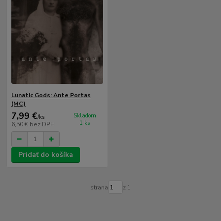
Lunatic Gods: Ante Portas
(MC)
7,99 €
Skladom
/
ks
1 ks
6,50 €
bez DPH
Pridať do košíka
strana
z 1