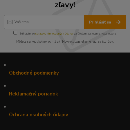
zľavy!
Prihlásiť sa
Súhlasím so
spracovaním osobných údajov
za účelom zasielania newslettera.
Môžete sa kedykoľvek odhlásiť. Novinky zasielame raz za štvrťrok.
•
Obchodné podmienky
•
Reklamačný poriadok
•
Ochrana osobných údajov