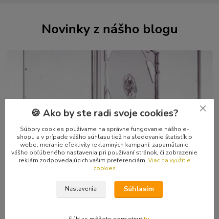
Novinky z nášho blogu
🍪 Ako by ste radi svoje cookies?
Súbory cookies používame na správne fungovanie nášho e-
29
.
04
.
2026
shopu a v prípade vášho súhlasu tiež na sledovanie štatistík o
webe, meranie efektivity reklamných kampaní, zapamätanie
Kvalitné CD a kazetové škatuľky, DVD boxy
vášho obľúbeného nastavenia pri používaní stránok, či zobrazenie
reklám zodpovedajúcich vašim preferenciám.
Viac na využitie
Zberatelia sú zaťažení na kvalitné škatuľky, nik nechce mať svoju
cookies
obľúbenú muziku v doškriabanom či popraskanom obale. Chápem
to, sám som zberateľ. A ...
čítať celé
Súhlasím
Nastavenia