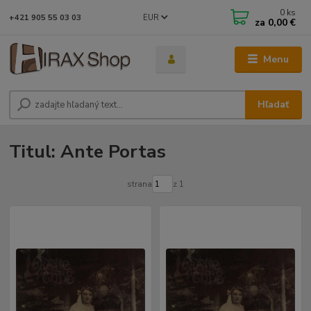
0
ks
EUR
+421 905 55 03 03
za
0,00 €
Menu
Hľadať
Titul: Ante Portas
strana
z 1