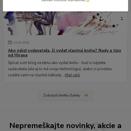
Súhlas môžete odmietnuť
tu
.
31
.
03
.
2026
Ako nájsť vydavateľa, či vydať vlastnú knihu? Rady a tipy
od Hiraxa
Spísal som blog na tému ako vydať knihu - buď si nájdete
vydavateľa (ale aj to má svoju technológiu), alebo si prvotinu
vydáte sami na vlastné náklady...
čítať celé
Zobraziť všetky články
Nepremeškajte novinky, akcie a